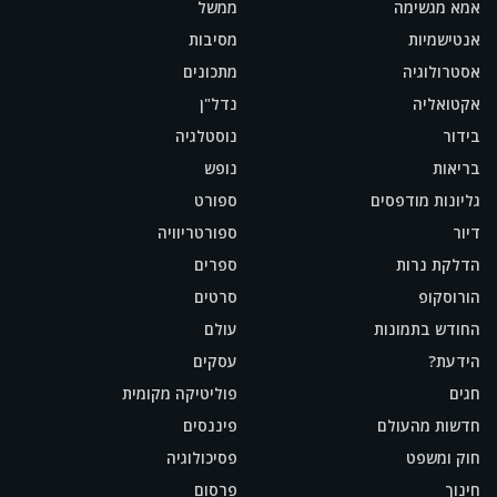
אמא מגשימה
ממשל
אנטישמיות
מסיבות
אסטרולוגיה
מתכונים
אקטואליה
נדל"ן
בידור
נוסטלגיה
בריאות
נופש
גליונות מודפסים
ספורט
דיור
ספורטריוויה
הדלקת נרות
ספרים
הורוסקופ
סרטים
החודש בתמונות
עולם
הידעת?
עסקים
חגים
פוליטיקה מקומית
חדשות מהעולם
פיננסים
חוק ומשפט
פסיכולוגיה
חינוך
פרסום