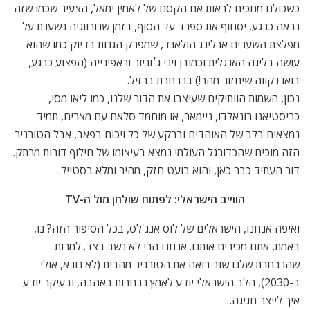
כשכולם מחכים לראות אם הקסם של לאמין ימאל, הצעיר שכמו שזה
נראה כרגע, יסחוף את ספרד עד הסוף, בזמן שנורווגיה נשענת על
מפלצת השערים ארלינג הולאנד, שמפרק הגנות בדיוק כמו שהוא
עושה בליגה האנגלית וכמובן ויני ג׳וניור וראפינייה (הפצוע כרגע,
בואו נקווה שיחזור מהר!) בנבחרת ברזיל.
נכון, השמות הוותיקים שעיצבו את הדור שלנו, כמו ליאו מסי,
כריסטיאנו רונאלדו, ניימאר, או מוחמד סלאח עם מצרים, תמיד
נמצאים בלב של האוהדים וברקע של כל ויכוח בפאב, אבל הטורניר
הזה מוכיח שהכדורגל העולמי נמצא בעיצומו של חילוף דורות מרתק.
דור העתיד כבר כאן, והוא בועט חזק, מהיר ומלא בסטייל.
הווייב הישראלי: לפתוח שולחן מול ה-TV
ואיפה אנחנו, הישראלים של לוס אנג'לס, בכל הסיפור הזה? נו,
באמת, אתם מכירים אותנו. אנחנו הרי לא נשב בצד. למרות
שהנבחרת שלנו שוב רואה את הטורניר מהבית (לא נורא, אולי
ב-2030), הלב הישראלי יודע לאמץ נבחרות באהבה, ובעיקר יודע
איך לייצר חגיגה.