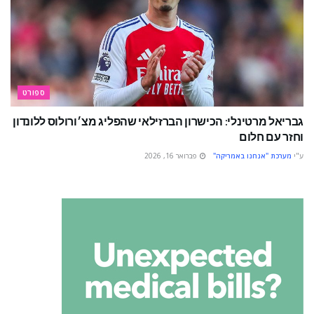
ספורט
גבריאל מרטינלי: הכישרון הברזילאי שהפליג מצ׳ורולוס ללונדון
וחזר עם חלום
ע"י
מערכת "אנחנו באמריקה"
פברואר 16, 2026