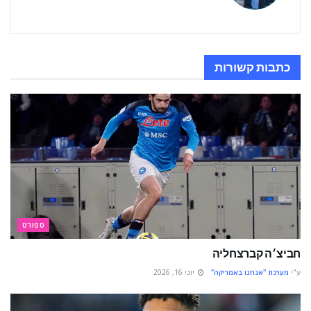
כתבות
קשורות
ספורט
חביצ׳ה קברצחליה
ע"י
מערכת "אנחנו באמריקה"
יוני 16, 2026