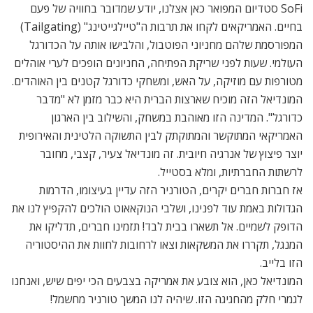
SoFi סטדיום המפואר כאן אצלנו, יודע שמדובר בחוויה של פעם
בחיים. האמריקאים לקחו את תרבות ה"טיילגייטינג" (Tailgating)
המפורסמת שלהם מחניוני הפוטבול, והלבישו אותה על הכדורגל
העולמי. שעות לפני שריקת הפתיחה, החניונים הופכים לערי אוהלים
מטורפות עם מוזיקה, על האש, ומשחקי כדורגל קטנים בין האוהדים.
המונדיאל הזה מוכיח שארצות הברית היא כבר מזמן לא "מדבר
כדורגל". המדינה הזו מאוהבת במשחק, והשילוב בין הארגון
האמריקאי המתוקשר והמתוקתק לבין התשוקה הלטינית והאירופית
יוצר פיצוץ של אנרגיה חיובית. זה מונדיאל צעיר, קצבי, מחובר
לרשתות החברתיות, ומלא בסטייל.
אז חברות חברים יקרים, הטורניר הזה עדיין בעיצומו, הדרמות
הגדולות באמת עוד לפנינו, ושלבי הנוקאאוט הולכים להקפיץ לנו את
הדופק לשמיים. אל תשארו בבית לבד! תזמינו חברים, תדליקו את
המנגל, תקררו את המשקאות וצאו לרחובות לחוות את ההיסטוריה
הזו בלייב.
המונדיאל כאן, הוא צובע את אמריקה בצבעים הכי יפים שיש, ואנחנו
לגמרי חלק מהחגיגה הזו. שיהיה לנו המשך טורניר מחשמל!