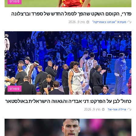
ספורט
פדרי, הקוסם השקט שהפך לסמל החדש של ספרד וברצלונה
ע"י
מערכת "אנחנו באמריקה"
מרץ 9, 2026
ספורט
כחול־לבן על הפרקט: דני אבדיה והגאווה הישראלית באולסטאר
ע"י
איילה אור-אל
מרץ 9, 2026