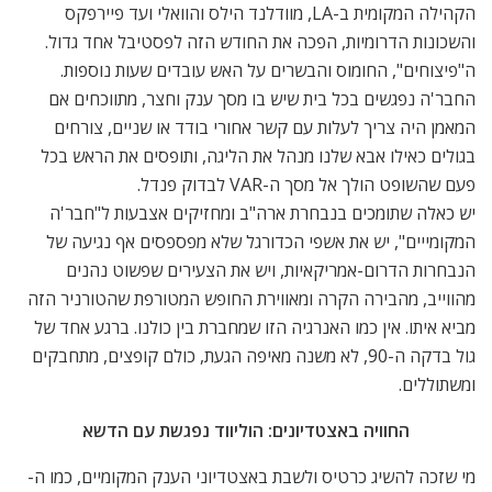
הקהילה המקומית ב-LA, מוודלנד הילס והוואלי ועד פיירפקס
והשכונות הדרומיות, הפכה את החודש הזה לפסטיבל אחד גדול.
ה"פיצוחים", החומוס והבשרים על האש עובדים שעות נוספות.
החבר'ה נפגשים בכל בית שיש בו מסך ענק וחצר, מתווכחים אם
המאמן היה צריך לעלות עם קשר אחורי בודד או שניים, צורחים
בגולים כאילו אבא שלנו מנהל את הליגה, ותופסים את הראש בכל
פעם שהשופט הולך אל מסך ה-VAR לבדוק פנדל.
יש כאלה שתומכים בנבחרת ארה"ב ומחזיקים אצבעות ל"חבר'ה
המקומייים", יש את אשפי הכדורגל שלא מפספסים אף נגיעה של
הנבחרות הדרום-אמריקאיות, ויש את הצעירים שפשוט נהנים
מהווייב, מהבירה הקרה ומאווירת החופש המטורפת שהטורניר הזה
מביא איתו. אין כמו האנרגיה הזו שמחברת בין כולנו. ברגע אחד של
גול בדקה ה-90, לא משנה מאיפה הגעת, כולם קופצים, מתחבקים
ומשתוללים.
החוויה באצטדיונים: הוליווד נפגשת עם הדשא
מי שזכה להשיג כרטיס ולשבת באצטדיוני הענק המקומיים, כמו ה-