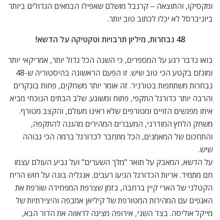
ומקסיקו, והתוצאה – קרנבל מושלם שאפילו הבמאים הגדולים ביותר
ביוניברסל לא יכלו לכתוב טוב יותר.
48 נבחרות, מיליון תרבויות וטקטיקה על הדשא!
בואו נדבר רגע על המספרים, כי השנה הכל גדול יותר, אמריקאי יותר
ומוגזם בקטע הכי טוב שיש. זו הפעם הראשונה בהיסטוריה ש-48
נבחרות משתתפות בטורניר. זה אומר יותר משחקים, פחות בונקרים
והרבה יותר כדורגל התקפי, פתוח ומשוגע. שלב הבתים הנוכחי מביא
איתו מפגשים הזויים ומטורפים שלא ראינו מעולם, והקצב מטורף.
משחק הלחץ המודרני, המעברים המהירים מהגנה להתקפה,
והתחכום של המאמנים, הכל מתחבר לכדורגל ברמה הכי גבוהה
שיש.
על הדשא, המאבק על תואר "מלך השערים" ועל גביע העולם עצמו
חם מתמיד. אריות הכדורגל הגיעו רעבים. אנגליה בונה על חוש הריח
הקטלני של הארי קיין ברחבה, בזמן שצרפת המפחידה שורפת את
האגפים עם המהירות המטורפת של קיליאן אמבפה והיצירתיות של
מייקל אוליסה. בצד השני, אירופה מציגה לראווה את הדור הבא,