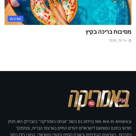
מסיבות
מסיבות בריכה בקיץ
יולי 16, 2026
We Are In America (הידוע גם בשם "אנחנו באמריקה" בעברית) הוא מגזין
חודשי בחינם המותאם לישראלים יהודים החיים בארצות הברית, ומתמקד
בתרבות, באירועים קהילתיים ובאורח החיים היהודי הישראלי. התוכן כולו כתוב