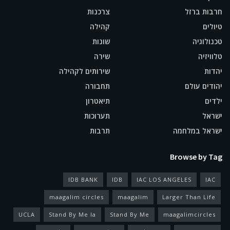
חרבות ברזל
צרכנות
טיולים
קהילה
טכנולוגיה
שונות
טלוויזיה
שירה
יהדות
שירותים לקהילה
יהודים עולם
תחבורה
ילדים
תיאטרון
ישראל
תערוכות
ישראל במלחמה
תרבות
Browse by Tag
IDB BANK
IDB
IAC LOS ANGELES
IAC
maagalim circles
maagalim
Larger Than Life
UCLA
Stand By Me la
Stand By Me
maagalimcircles