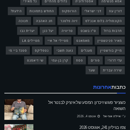
אמא מגשימה
אסטרולוגיה
גדולים מהחיים
גל מאירי
דורין עוז
דני ישראלי
הורוסקופ
החודש בתמונות
הידעת?
הקונסוליה בלוס אנג'לס
זיוה פלטנר
חג האהבה
חנוכה
חרבות ברזל
ט"ו בשבט
טריוויה
יעל כגן
יערית נבו
מאיר פניגשטיין
מאמאנט
מטיילי אל איי
מטיילים LA
מייק בורשטיין
מעגלים
נועה תשבי
נטפליקס
סטנד ביי מי
עדי דרורי
פורים
פסח
קרן בן-עמי
שי דיאמנט
שירה עברית
שער
כתבות
אחרונות
כשציור פוגש זיכרון: המסע של איציק לבנטר אל
השואה
ע"י
איילה אור-אל
אוגוסט 4, 2026
צפו בגיליון 241, אוגוסט 2026