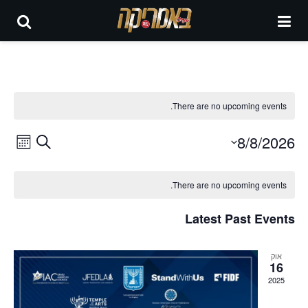
There are no upcoming events.
Events
vent
8/8/2026
Search
Month
iews
Select
Search
Calendar
date.
tion
There are no upcoming events.
and
of
Views
Latest Past Events
Events
igation
אוק
16
2025