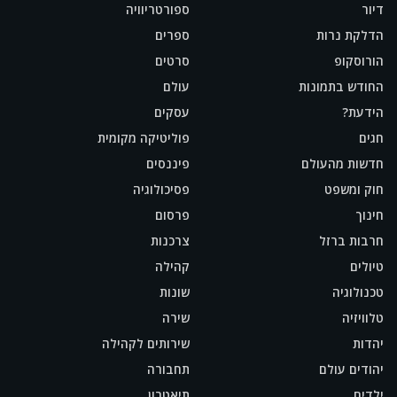
דיור
ספורטריוויה
הדלקת נרות
ספרים
הורוסקופ
סרטים
החודש בתמונות
עולם
הידעת?
עסקים
חגים
פוליטיקה מקומית
חדשות מהעולם
פיננסים
חוק ומשפט
פסיכולוגיה
חינוך
פרסום
חרבות ברזל
צרכנות
טיולים
קהילה
טכנולוגיה
שונות
טלוויזיה
שירה
יהדות
שירותים לקהילה
יהודים עולם
תחבורה
ילדים
תיאטרון