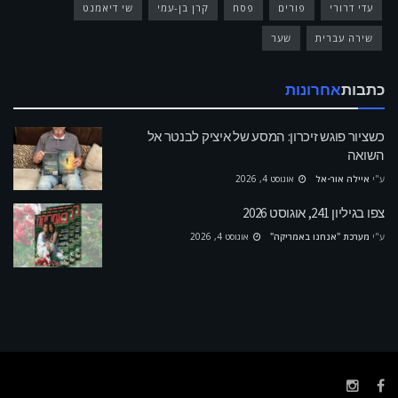
עדי דרורי
פורים
פסח
קרן בן-עמי
שי דיאמנט
שירה עברית
שער
כתבות
אחרונות
כשציור פוגש זיכרון: המסע של איציק לבנטר אל
השואה
ע"י
איילה אור-אל
אוגוסט 4, 2026
צפו בגיליון 241, אוגוסט 2026
ע"י
מערכת "אנחנו באמריקה"
אוגוסט 4, 2026