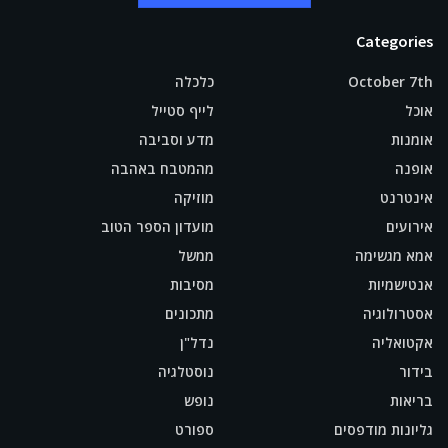
Categories
October 7th
כלכלה
אוכל
לייף סטייל
אומנות
מדע וסביבה
אופנה
מהמטבח באהבה
אינטרנט
מוזיקה
אירועים
מועדון הספר הטוב
אמא מגשימה
ממשל
אנטישמיות
מסיבות
אסטרולוגיה
מתכונים
אקטואליה
נדל"ן
בידור
נוסטלגיה
בריאות
נופש
גליונות מודפסים
ספורט