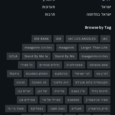
ישראל
תערוכות
ישראל במלחמה
תרבות
Browse by Tag
IDB BANK
IDB
IAC LOS ANGELES
IAC
maagalim circles
maagalim
Larger Than Life
UCLA
Stand By Me la
Stand By Me
maagalimcircles
אמא מגשימה
אסטרולוגיה
גדולים מהחיים
גל מאירי
דורין עוז
דני ישראלי
הורוסקופ
החודש בתמונות
הידעת?
הקונסוליה בלוס אנג'לס
זיוה פלטנר
חג האהבה
חנוכה
חרבות ברזל
ט"ו בשבט
טריוויה
יעל כגן
יערית נבו
מאיר פניגשטיין
מאמאנט
מטיילי אל איי
מטיילים LA
מייק בורשטיין
מעגלים
נועה תשבי
נטפליקס
סטנד ביי מי