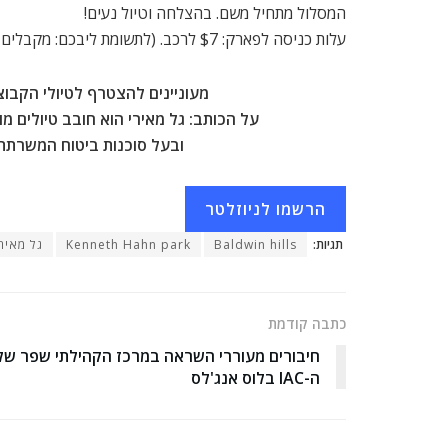
המסלול מתחיל משם. בהצלחה וטיול נעים!
עלות כניסה לפארק: $7 לרכב. (לתשומת ליבכם: מקבלים רק מזומן).
מעוניינים להצטרף לטיולי הקבו
על הכותב: גל מאירי הוא חובב טיולים מושב
ובעל סוכנות ביטוח המשרתת
הרשמו לניוזלטר
תגיות:
Baldwin hills
Kenneth Hahn park
גל מאירי
כתבה קודמת
חיבורים מעוררי השראה במרכז הקהילתי שפר של
ה-IAC בלוס אנג'לס