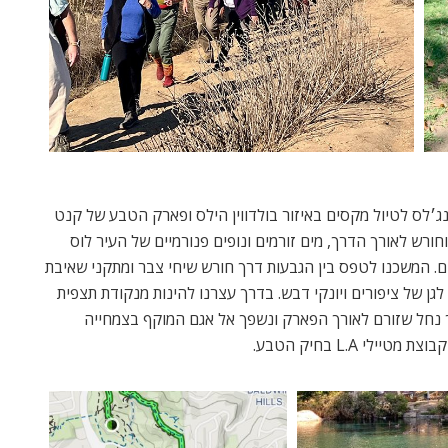
׳לס לטיול מקסים באיזור בולדווין הילס ופארק הטבע של קנט
ך של כ-2.8 מייל עם צמחייה וחורש לאורך הדרך, מים זורמים ונופים פנורמיים של העיר לוס
ים. המשכנו לטפס בין הגבעות דרך חורש שיחי צבר ומתקני שאיבת
גן של ציפורים ויונקי דבש. בדרך עצרנו להינות מנקודת תצפית
ך נחל שזורם לאורך הפארק ונשפך אל אגם המוקף בצמחייה
 L.A בחיק הטבע.