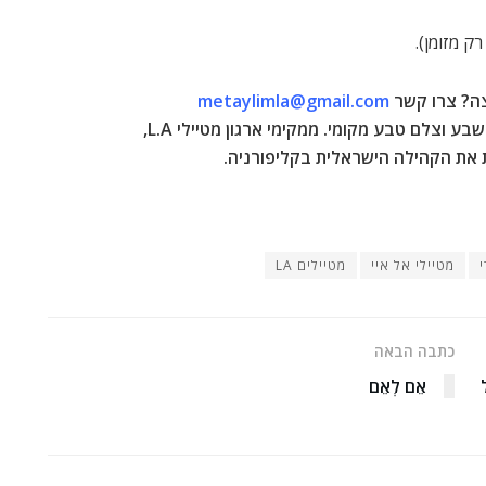
צה? צרו קשר
metaylimla@gmail.com
ע וצלם טבע מקומי. ממקימי ארגון מטיילי L.A,
 את הקהילה הישראלית בקליפורניה.
מטיילי אל איי
מטיילים LA
כתבה הבאה
אֵם לְאֵם