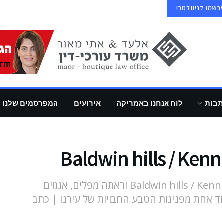
רשמו לניוזלטר!
תבות
לוח אנחנו באמריקה
אירועים
המפרסמים שלנו
קבוצת מטיילי L.A יצאה ל-Baldwin hills / Kenneth Hahn park וראתה מפלים, אגמים
עוד אחת מפנינות הטבע החבויות של עירנו | כתב