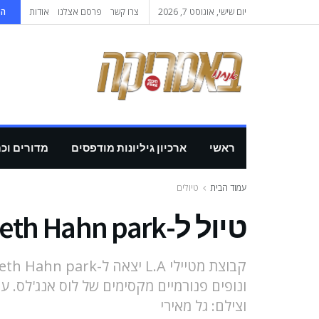
יום שישי, אוגוסט 7, 2026
צרו קשר
פרסם אצלנו
אודות
הי
ראשי
ארכיון גיליונות מודפסים
מדורים וכ
עמוד הבית
טיולים
טיול ל-Baldwin hills / Kenneth Hahn park
ונופים פנורמיים מקסימים של לוס אנג'לס. 
וצילם: גל מאירי