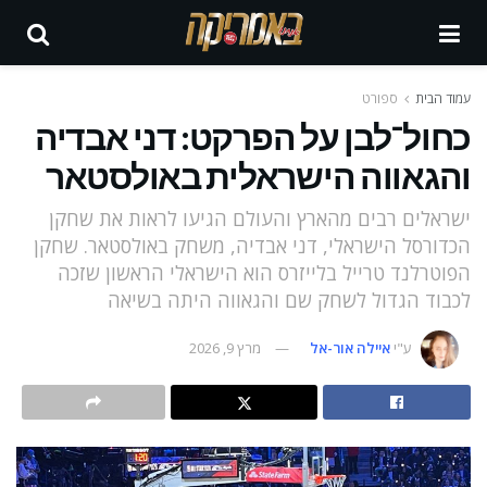
עמוד הבית
ספורט
כחול־לבן על הפרקט: דני אבדיה
והגאווה הישראלית באולסטאר
ישראלים רבים מהארץ והעולם הגיעו לראות את שחקן
הכדורסל הישראלי, דני אבדיה, משחק באולסטאר. שחקן
הפוטרלנד טרייל בלייזרס הוא הישראלי הראשון שזכה
לכבוד הגדול לשחק שם והגאווה היתה בשיאה
ע"י
איילה אור-אל
מרץ 9, 2026