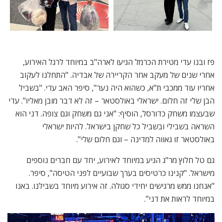
פז ובנו עדי מטירת הכרמל הגיעו לארה"ב במיוחד לרגל האירוע,
אחרי שנים של מעקב אחר הקריירה של אבדיה. "התחלנו לעקוב
אחריו עוד ממכבי ת"א, כשהוא היה נער", סיפר האב עדי. "בשביל
הבן שלי זה חלום. ישראלי באולסטאר – זה לא דבר מובן מאליו". עדי
שבעצמו משחק כדורסל, הוסיף: "אני גם משחק וגם צופה. דני הוא
השראה בשבילי ובשביל כל שחקן בישראל. להיות ישראלי
באולסטאר זו גאווה למדינה – וגם חלום שלי".
גם טל חלוץ מר"ג הגיע במיוחד לאירוע, יחד עם חברים נוספים
מישראל. "קנינו כרטיסים בערך שבועיים לפני הטיסה", סיפר.
"אנחנו ממש מרגישים יחידי סגולה. זה אירוע מיוחד בשבילנו. באנו
במיוחד לראות את דני".