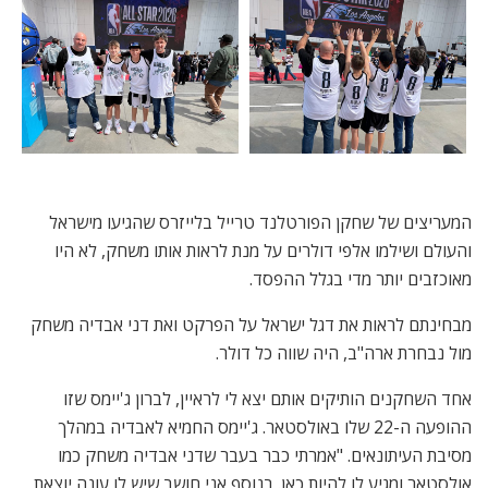
המעריצים של שחקן הפורטלנד טרייל בלייזרס שהגיעו מישראל
והעולם ושילמו אלפי דולרים על מנת לראות אותו משחק, לא היו
מאוכזבים יותר מדי בגלל ההפסד.
מבחינתם לראות את דגל ישראל על הפרקט ואת דני אבדיה משחק
מול נבחרת ארה"ב, היה שווה כל דולר.
אחד השחקנים הותיקים אותם יצא לי לראיין, לברון ג'יימס שזו
ההופעה ה-22 שלו באולסטאר. ג'יימס החמיא לאבדיה במהלך
מסיבת העיתונאים. "אמרתי כבר בעבר שדני אבדיה משחק כמו
אולסטאר ומגיע לו להיות כאן. בנוסף אני חושב שיש לו עונה יוצאת