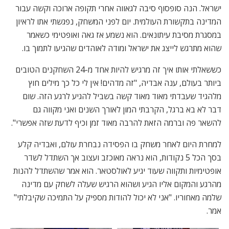
ישראל. הנה סופסוף סיבה לגאווה אחרי תקופה ארוכה וקשה עבור
המדינה בתקשורת העולמית. יום לפני המשחק, נפגשתי אתו לראיון
במסגרת מסיבת עיתונאים. הוא נשמע אז גאה ואופטימי כשאמר
שהוא מתרגש לייצג את ישראל ומודה לאוהדים שהגיעו לתמוך בו.
כששאלתי אותו איך זה מרגיש להיות אחד מ-24 השחקנים הטובים
ביותר בעולם, ענה אבדיה, "זה מדהים! אין לי כל כך מילים חוץ
מלהגיד שעבדתי מאוד מאוד קשה בשביל להגיע לרגע הזה. שום
דבר לא בא ברגל, הקרבתי המון לאורך השנים ואני מקווה גם
להשאר פה וברמה הזאת להרבה מאוד זמן וכיף לדעת שזה אפשרי".
למחרת היום לאחר משחק בו הפסידה נבחרת עולם, ואבדיה קלע
בסך הכל 5 נקודות, הוא נראה מאוכזב ועצוב אך השתדל לשדר
אופטימיות ותקווה שעוד יגיע לאולסטאר. הוא אמר שהשתדל להנות
מהרגע והמקום אליו הגיע ושהוא הרגיש שעלה לשחק עם מדינה
שלמה מאחוריו. "אני לא יכול להודות מספיק על התמיכה שקיבלתי"
אמר.