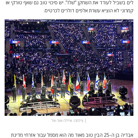
לים בשביל לעודד את השחקן "שלו". יש סיכוי טוב גם שאף טורקי או
קמרוני לא הוציא עשרת אלפים דולרים לכרטיס.
| צילמה: איילה-אור-אל
אבדיה בן ה-25 הבין טוב מאוד מה הוא מסמל עבור אזרחי מדינת