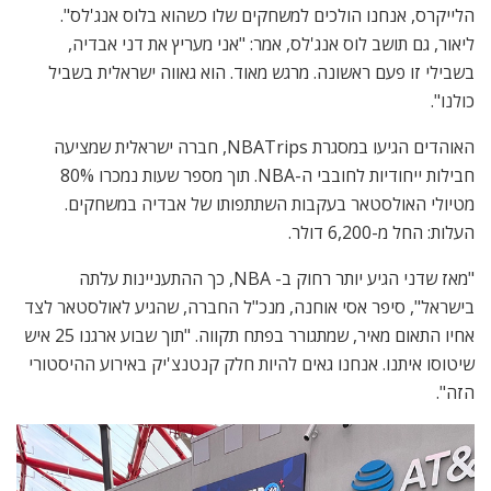
הלייקרס, אנחנו הולכים למשחקים שלו כשהוא בלוס אנג'לס".
ליאור, גם תושב לוס אנג'לס, אמר: "אני מעריץ את דני אבדיה,
בשבילי זו פעם ראשונה. מרגש מאוד. הוא גאווה ישראלית בשביל
כולנו".
האוהדים הגיעו במסגרת NBATrips, חברה ישראלית שמציעה
חבילות ייחודיות לחובבי ה-NBA. תוך מספר שעות נמכרו 80%
מטיולי האולסטאר בעקבות השתתפותו של אבדיה במשחקים.
העלות: החל מ-6,200 דולר.
"מאז שדני הגיע יותר רחוק ב- NBA, כך ההתעניינות עלתה
בישראל", סיפר אסי אוחנה, מנכ"ל החברה, שהגיע לאולסטאר לצד
אחיו התאום מאיר, שמתגורר בפתח תקווה. "תוך שבוע ארגנו 25 איש
שיטוסו איתנו. אנחנו גאים להיות חלק קנטנצ'יק באירוע ההיסטורי
הזה".