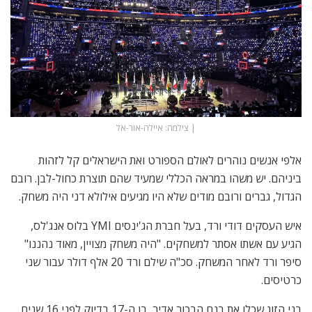
| צילמה: איילה-אור-אל
אלפי אנשים נוהרים לאולם הספורט ואת הישראלים קל לזהות
ביניהם. יש משהו במראה הכללי שמעיד שהם תוצרת כחול-לבן. רובם
הגדול, גברים ורובם מודים שלא היו מגיעים אילולא דני היה משחק.
איש העסקים דודי ורד, בעל חברת הג'ינסים YMI בלוס אנג'לס,
הגיע עם אשתו אסתר למשחקים. "היה משחק מצויין, מאוד נהננו"
סיפר ורד לאחר המשחק. סכ"ה שילם ורד 20 אלף דולר עבור שני
כרטיסים.
בני הזוג שכלו את בנם הבכור אדיר, בן ה-17 בדיוק לפני 16 שנים.