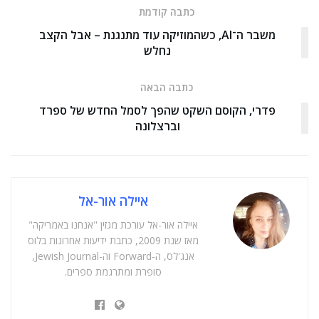
כתבה קודמת
משבר ה־AI, כשהמוזיקה עוד מתנגנת – אבל הקצב
נחלש
כתבה הבאה
פדרי, הקוסם השקט שהפך לסמל החדש של ספרד
וברצלונה
איילה אור-אל
איילה אור-אל עורכת מגזין "אנחנו באמריקה"
מאז שנת 2009, כתבת ידיעות אחרונות בלוס
אנג'לס, ה-Forward וה-Jewish Journal,
סופרת ומתרגמת ספרים.