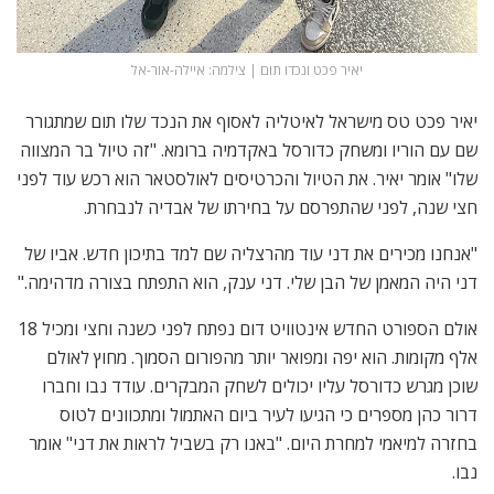
יאיר פכט ונכדו תום | צילמה: איילה-אור-אל
יאיר פכט טס מישראל לאיטליה לאסוף את הנכד שלו תום שמתגורר
שם עם הוריו ומשחק כדורסל באקדמיה ברומא. "זה טיול בר המצווה
שלו" אומר יאיר. את הטיול והכרטיסים לאולסטאר הוא רכש עוד לפני
חצי שנה, לפני שהתפרסם על בחירתו של אבדיה לנבחרת.
"אנחנו מכירים את דני עוד מהרצליה שם למד בתיכון חדש. אביו של
דני היה המאמן של הבן שלי. דני ענק, הוא התפתח בצורה מדהימה."
אולם הספורט החדש אינטוויט דום נפתח לפני כשנה וחצי ומכיל 18
אלף מקומות. הוא יפה ומפואר יותר מהפורום הסמוך. מחוץ לאולם
שוכן מגרש כדורסל עליו יכולים לשחק המבקרים. עודד נבו וחברו
דרור כהן מספרים כי הגיעו לעיר ביום האתמול ומתכוונים לטוס
בחזרה למיאמי למחרת היום. "באנו רק בשביל לראות את דני" אומר
נבו.