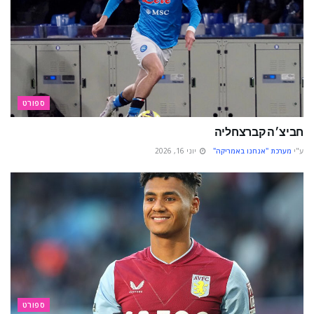
ספורט
חביצ׳ה קברצחליה
ע"י
מערכת "אנחנו באמריקה"
יוני 16, 2026
ספורט