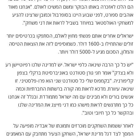
הם הלכו לאזכרה באותו הבוקר ומשם המשיכו לאולם. "אנחנו מאוד
אוהבים ספורט, לפני שבוע היינו בסופרבול וכמובן שרצינו להגיע
למשחקי האולסטאר במיוחד בשביל לראות את דני משחק".
ישראלים אחרים אותם פגשתי מחוץ לאולם, הסתפקו בכרטיסים יותר
זולים שהתחילו ב-1600 דולר. כשמוסיפים לזה את הוצאות הטיסה
והמלון, הסכום מגיע ל-5000 דולר ויותר.
"יש כל כך הרבה שינאה כלפי ישראל. יש למדינה שלנו רפיוטיישן רע
ולא בצדק" אומר חגי גורן סטודנט באוניברסיטת ברקלי בצפון
קליפורניה. "בקמפוס שלי כל סטודנט שני הוא פרו-פלסטיני. זו
שינאה עיוורת. מדכא לראות מה קורה ברשתות החברתיות וכמה
אנשים בורים ולא מבינים עם מה ישראל מתמודדת. ובגלל זה אנחנו
כל כך מתרגשים לראות מישהו כמו דני מייצג את המדינה שלנו
ובהקשר כל כך חיובי וטוב".
לאחר ששמות השחקנים מוכרזים ותמונתו של אבדיה מופיעה על
המסך לצד דגל מדינת ישראל, השחקן הצעיר מתחבק עם המאמנים