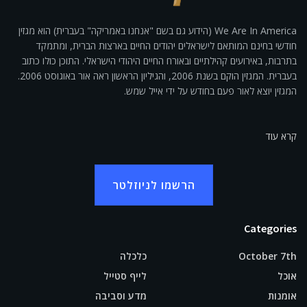
We Are In America (הידוע גם בשם "אנחנו באמריקה" בעברית) הוא מגזין
חודשי בחינם המותאם לישראלים יהודים החיים בארצות הברית, ומתמקד
בתרבות, באירועים קהילתיים ובאורח החיים היהודי הישראלי. התוכן כולו כתוב
בעברית. המגזין הוקם בשנת 2006, והגיליון הראשון ראה אור באוגוסט 2006.
המגזין יוצא לאור פעם בחודש על ידי אייל שמש.
קרא עוד
הרשמו לניוזלטר
Categories
October 7th
כלכלה
אוכל
לייף סטייל
אומנות
מדע וסביבה