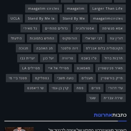
maagalim circles
maagalim
Larger Than Life
UCLA
Stand By Me la
Stand By Me
maagalimcircles
אמא מגשימה
אסטרולוגיה
גדולים מהחיים
גל מאירי
דורין עוז
דני ישראלי
הורוסקופ
החודש בתמונות
הידעת?
הקונסוליה בלוס אנג'לס
זיוה פלטנר
חג האהבה
חנוכה
חרבות ברזל
ט"ו בשבט
טריוויה
יעל כגן
יערית נבו
מאיר פניגשטיין
מאמאנט
מטיילי אל איי
מטיילים LA
מייק בורשטיין
מעגלים
נועה תשבי
נטפליקס
סטנד ביי מי
עדי דרורי
פורים
פסח
קרן בן-עמי
שי דיאמנט
שירה עברית
שער
כתבות
אחרונות
כשציור פוגש זיכרון: המסע של איציק לבנטר אל