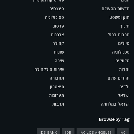
חדשות מהעולם
פיננסים
חוק ומשפט
פסיכולוגיה
חינוך
פרסום
חרבות ברזל
צרכנות
טיולים
קהילה
טכנולוגיה
שונות
טלוויזיה
שירה
יהדות
שירותים לקהילה
יהודים עולם
תחבורה
ילדים
תיאטרון
ישראל
תערוכות
ישראל במלחמה
תרבות
Browse by Tag
IDB BANK
IDB
IAC LOS ANGELES
IAC