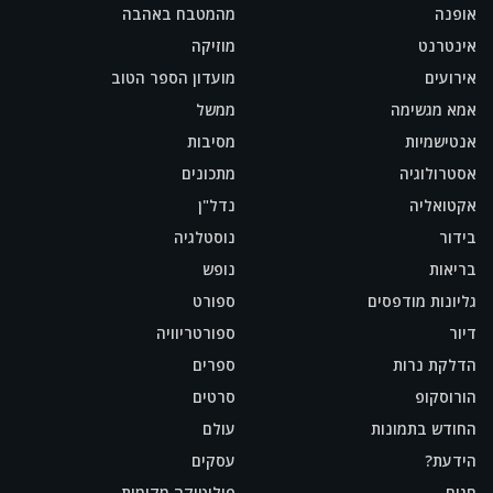
אופנה
מהמטבח באהבה
אינטרנט
מוזיקה
אירועים
מועדון הספר הטוב
אמא מגשימה
ממשל
אנטישמיות
מסיבות
אסטרולוגיה
מתכונים
אקטואליה
נדל"ן
בידור
נוסטלגיה
בריאות
נופש
גליונות מודפסים
ספורט
דיור
ספורטריוויה
הדלקת נרות
ספרים
הורוסקופ
סרטים
החודש בתמונות
עולם
הידעת?
עסקים
חגים
פוליטיקה מקומית