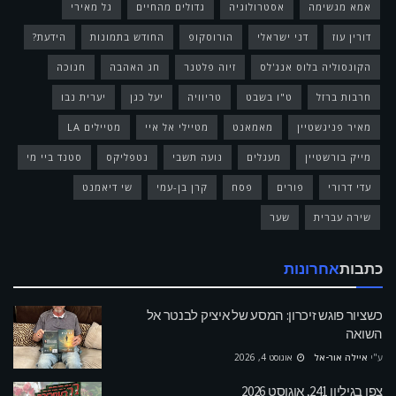
אמא מגשימה
אסטרולוגיה
גדולים מהחיים
גל מאירי
דורין עוז
דני ישראלי
הורוסקופ
החודש בתמונות
הידעת?
הקונסוליה בלוס אנג'לס
זיוה פלטנר
חג האהבה
חנוכה
חרבות ברזל
ט"ו בשבט
טריוויה
יעל כגן
יערית נבו
מאיר פניגשטיין
מאמאנט
מטיילי אל איי
מטיילים LA
מייק בורשטיין
מעגלים
נועה תשבי
נטפליקס
סטנד ביי מי
עדי דרורי
פורים
פסח
קרן בן-עמי
שי דיאמנט
שירה עברית
שער
כתבות
אחרונות
כשציור פוגש זיכרון: המסע של איציק לבנטר אל
השואה
ע"י
איילה אור-אל
אוגוסט 4, 2026
צפו בגיליון 241, אוגוסט 2026