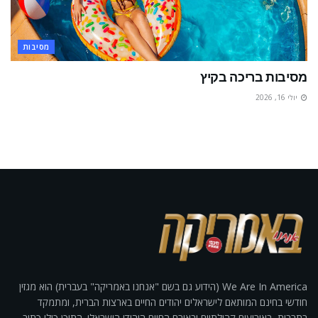
מסיבות
מסיבות בריכה בקיץ
יולי 16, 2026
We Are In America (הידוע גם בשם "אנחנו באמריקה" בעברית) הוא מגזין
חודשי בחינם המותאם לישראלים יהודים החיים בארצות הברית, ומתמקד
בתרבות, באירועים קהילתיים ובאורח החיים היהודי הישראלי. התוכן כולו כתוב