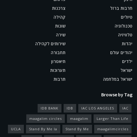
חרבות ברזל
צרכנות
טיולים
קהילה
טכנולוגיה
שונות
טלוויזיה
שירה
יהדות
שירותים לקהילה
יהודים עולם
תחבורה
ילדים
תיאטרון
ישראל
תערוכות
ישראל במלחמה
תרבות
Browse by Tag
IDB BANK
IDB
IAC LOS ANGELES
IAC
maagalim circles
maagalim
Larger Than Life
UCLA
Stand By Me la
Stand By Me
maagalimcircles