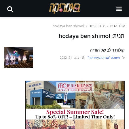
עמוד הבית
מילת מפתח
hodaya ben shimol
תגית:
hodaya ben shimol
קולות הלב של הודיה
ע"י
מערכת "אנחנו באמריקה"
דצמבר 21, 2022