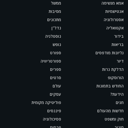
אמא מגשימה
ממשל
אנטישמיות
מסיבות
אסטרולוגיה
מתכונים
אקטואליה
נדל"ן
בידור
נוסטלגיה
בריאות
נופש
גליונות מודפסים
ספורט
דיור
ספורטריוויה
הדלקת נרות
ספרים
הורוסקופ
סרטים
החודש בתמונות
עולם
הידעת?
עסקים
חגים
פוליטיקה מקומית
חדשות מהעולם
פיננסים
חוק ומשפט
פסיכולוגיה
חינוך
פרסום