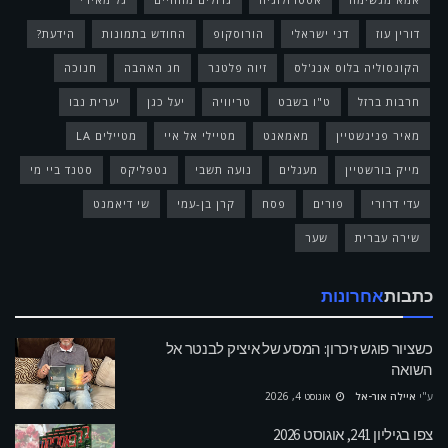
דורין עוז
דני ישראלי
הורוסקופ
החודש בתמונות
הידעת?
הקונסוליה בלוס אנג'לס
זיוה פלטנר
חג האהבה
חנוכה
חרבות ברזל
ט"ו בשבט
טריוויה
יעל כגן
יערית נבו
מאיר פניגשטיין
מאמאנט
מטיילי אל איי
מטיילים LA
מייק בורשטיין
מעגלים
נועה תשבי
נטפליקס
סטנד ביי מי
עדי דרורי
פורים
פסח
קרן בן-עמי
שי דיאמנט
שירה עברית
שער
כתבות
אחרונות
כשציור פוגש זיכרון: המסע של איציק לבנטר אל
השואה
ע"י
איילה אור-אל
אוגוסט 4, 2026
צפו בגיליון 241, אוגוסט 2026