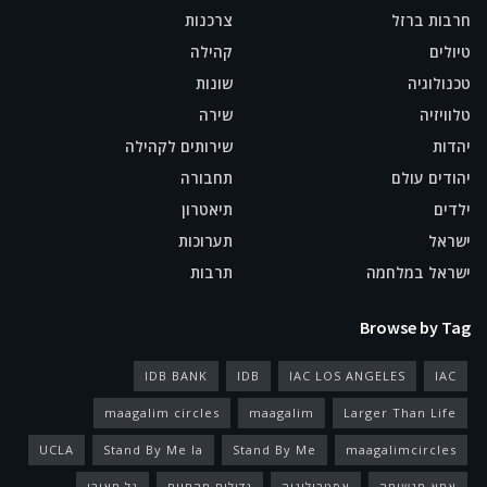
חרבות ברזל
צרכנות
טיולים
קהילה
טכנולוגיה
שונות
טלוויזיה
שירה
יהדות
שירותים לקהילה
יהודים עולם
תחבורה
ילדים
תיאטרון
ישראל
תערוכות
ישראל במלחמה
תרבות
Browse by Tag
IDB BANK
IDB
IAC LOS ANGELES
IAC
maagalim circles
maagalim
Larger Than Life
UCLA
Stand By Me la
Stand By Me
maagalimcircles
אמא מגשימה
אסטרולוגיה
גדולים מהחיים
גל מאירי