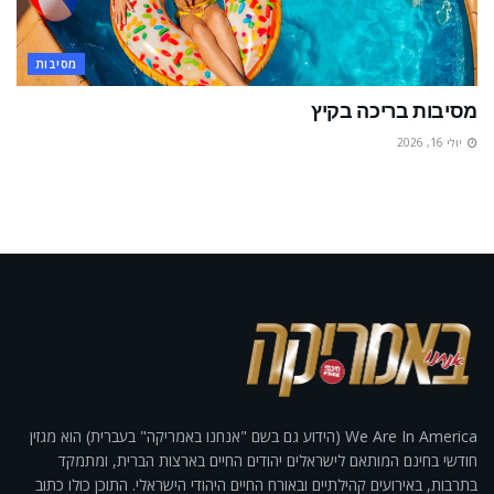
מסיבות
מסיבות בריכה בקיץ
יולי 16, 2026
We Are In America (הידוע גם בשם "אנחנו באמריקה" בעברית) הוא מגזין
חודשי בחינם המותאם לישראלים יהודים החיים בארצות הברית, ומתמקד
בתרבות, באירועים קהילתיים ובאורח החיים היהודי הישראלי. התוכן כולו כתוב