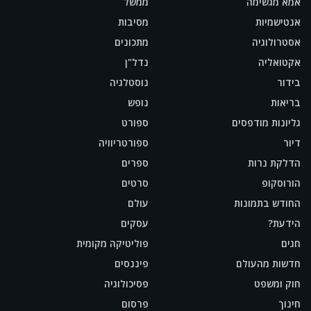
אמא מגשימה
ממשל
אנטישמיות
מסיבות
אסטרולוגיה
מתכונים
אקטואליה
נדל"ן
בידור
נוסטלגיה
בריאות
נופש
גליונות מודפסים
ספורט
דיור
ספורטריוויה
הדלקת נרות
ספרים
הורוסקופ
סרטים
החודש בתמונות
עולם
הידעת?
עסקים
חגים
פוליטיקה מקומית
חדשות מהעולם
פיננסים
חוק ומשפט
פסיכולוגיה
חינוך
פרסום