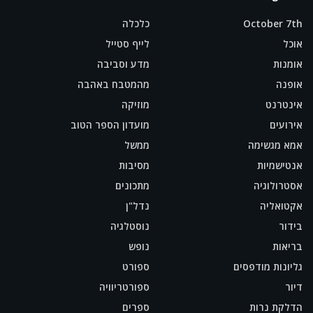
October 7th
כלכלה
אוכל
לייף סטייל
אומנות
מדע וסביבה
אופנה
מהמטבח באהבה
אינטרנט
מוזיקה
אירועים
מועדון הספר הטוב
אמא מגשימה
ממשל
אנטישמיות
מסיבות
אסטרולוגיה
מתכונים
אקטואליה
נדל"ן
בידור
נוסטלגיה
בריאות
נופש
גליונות מודפסים
ספורט
דיור
ספורטריוויה
הדלקת נרות
ספרים