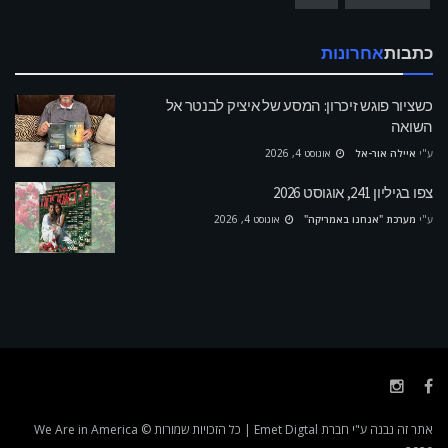
כתבות
אחרונות
כשציור פוגש זיכרון: המסע של איציק לבנטר אל
השואה
ע"י
איילה אור-אל
אוגוסט 4, 2026
צפו בגיליון 241, אוגוסט 2026
ע"י
מערכת "אנחנו באמריקה"
אוגוסט 4, 2026
אתר זה נבנה ע"י חברת
Emet Digtal
| כל הזכויות שמורות We Are in America ©