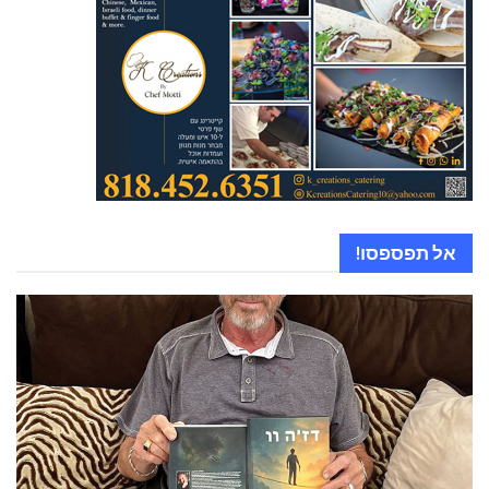
אל תפספסו!