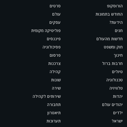
הורוסקופ
סרטים
החודש בתמונות
עולם
הידעת?
עסקים
חגים
פוליטיקה מקומית
חדשות מהעולם
פיננסים
חוק ומשפט
פסיכולוגיה
חינוך
פרסום
חרבות ברזל
צרכנות
טיולים
קהילה
טכנולוגיה
שונות
טלוויזיה
שירה
יהדות
שירותים לקהילה
יהודים עולם
תחבורה
ילדים
תיאטרון
ישראל
תערוכות