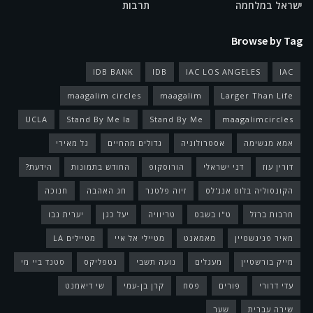
ישראל במלחמה
תרבות
Browse by Tag
IDB BANK
IDB
IAC LOS ANGELES
IAC
maagalim circles
maagalim
Larger Than Life
UCLA
Stand By Me la
Stand By Me
maagalimcircles
אמא מגשימה
אסטרולוגיה
גדולים מהחיים
גל מאירי
דורין עוז
דני ישראלי
הורוסקופ
החודש בתמונות
הידעת?
הקונסוליה בלוס אנג'לס
זיוה פלטנר
חג האהבה
חנוכה
חרבות ברזל
ט"ו בשבט
טריוויה
יעל כגן
יערית נבו
מאיר פניגשטיין
מאמאנט
מטיילי אל איי
מטיילים LA
מייק בורשטיין
מעגלים
נועה תשבי
נטפליקס
סטנד ביי מי
עדי דרורי
פורים
פסח
קרן בן-עמי
שי דיאמנט
שירה עברית
שער