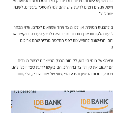
שיעזרו להם – ואנו כמובן מספקים ובשנתיים-שלוש הקרובות נשקיע עשרות מיליוני דולרים רק בצד הטכנולוגי והטמעת AI
ישי. אנשים רוצים לדעת שיש להם למי להסתכל בעיניים, לשבת
מחליט".
ם לתבנית מסוימת. אין לנו מוצר אחד שמתאים לכולם, אלא מבחר
לי עם הלקוחות אינן סובבות סביב האם לבצע העברה בנקאית או
שלהם, הראשונה להתייעצות לפני החלטה גורלית שהם צריכים
.
אמפ על מיסי הייבוא, לקוחות הבנק המייצרים למשל מוצרים
 לעזוב את סין ולייצר בארה"ב. הם ביקשו לדעת כיצד יוכלו להגן
מטבע. בזכות הניסיון והידע המקצועי של צוות הבנק, הלקוחות