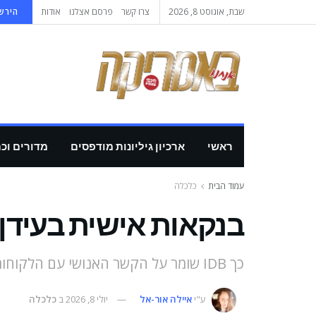
שבת, אוגוסט 8, 2026
צרו קשר
פרסם אצלנו
אודות
הירשמ
ראשי
ארכיון גיליונות מודפסים
מדורים וכ
עמוד הבית
כלכלה
בנקאות אישית בעידן ה-
כך IDB שומר על הקשר האנושי עם הלקוחות
ע"י
איילה אור-אל
יולי 8, 2026
ב
כלכלה