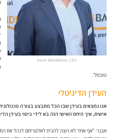
ו
מ
ז
ה
ע
ק
Avner Mendelson, CEO
כ
טובות".
העידן הדיגיטלי
אישית, איך היחס האישי הזה בא לידי ביטוי בעידן הדיג
אבנר: "אף אחד לא רוצה להניח לאלגוריתם לנהל את התי