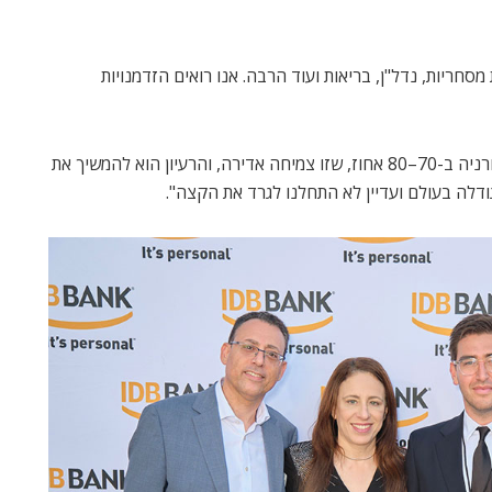
חריות, נדל"ן, בריאות ועוד הרבה. אנו רואים הזדמנויות
מיכל: "קודם כל, בשלוש השנים האחרונות צמחנו בקליפורניה ב-70–80 אחוז, שזו צמיחה אדירה, והרעיון הוא להמשיך את
דלה בעולם ועדיין לא התחלנו לגרד את הקצה".