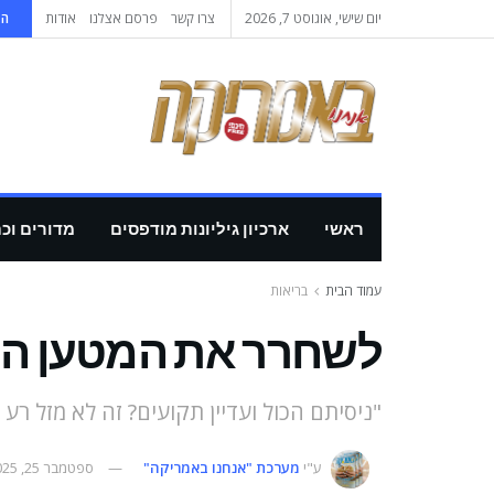
יום שישי, אוגוסט 7, 2026
צרו קשר
פרסם אצלנו
אודות
הי
ראשי
ארכיון גיליונות מודפסים
מדורים וכ
עמוד הבית
בריאות
לשחרר את המטען הר
"ניסיתם הכול ועדיין תקועים? זה לא מזל רע
ע"י
מערכת "אנחנו באמריקה"
ספטמבר 25, 2025