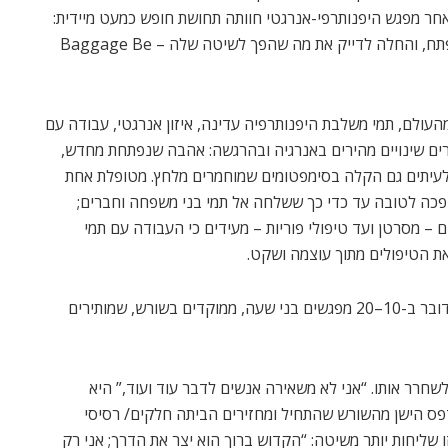
ר מפגש היפנותרפי-אנרגטי חוותה תחושת חופש כמעט מיידית:
“חזרתי לכביש כמו בת 18.” ברגע הזה הבינה שמצאה מפתח, והחלה לדייק את מה שהפך לשיטה שלה – Baggage Be
העולם, תמי משלבת היפנותרפיה עדינה, איזון אנרגטי, עבודה עם
ארים שינויים מהירים באנרגיה ובהרגשה: אהבה שנפתחת מחדש,
 ולעיתים גם הקלה בסימפטומים שמוחמרים מלחץ. מטופלת אחת
כה לטובה עד כדי כך ששלחה אל תמי בני משפחה וחברים;
– מסרטן ועד טיפולי פוריות – מעידים כי העבודה עם תמי
את הטיפולים מתוך עוצמה ושקט.
תמי מדגישה: ”זה אינו תהליך אינסופי של שנים – לרוב מדובר ב-10–20 מפגשים בני שעה, ממוקדים בשורש, שמותירים
חרר אותו. “אני לא משאירה אנשים לדבר עוד ועוד,” היא
פס הישן מהשורש שהתחיל ומחזירים הביתה חלקים/ רסיסי
 שליחות יותר משיטה: “הקדוש ברוך הוא יצר את הדרך; אני רק