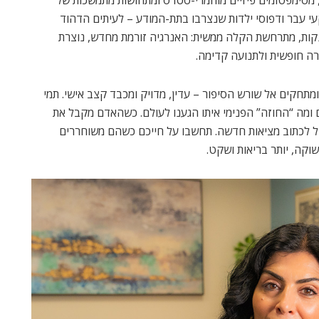
, מסימפטומים פיזיים מוחמרי-סטרס ומתחושות מתמשכות של
י עבר ודפוסי ילדות שנצרבו בתת-המודע – לעיתים הדהוד
מתנקות, מתרחשת הקלה ממשית: האנרגיה זורמת מחדש, נוצרת
רה חופשית ולתנועה קדימה.
מתחקים אל שורש הסיפור – עדין, מדויק ומכבד קצב אישי. תמי
ומה “החוזה” הפנימי איתו הגענו לעולם. כשהאדם מקבל את
יל לכתוב מציאות חדשה. תחשבו על חייכם כשהם משוחררים
וקה, יותר בריאות ושקט.