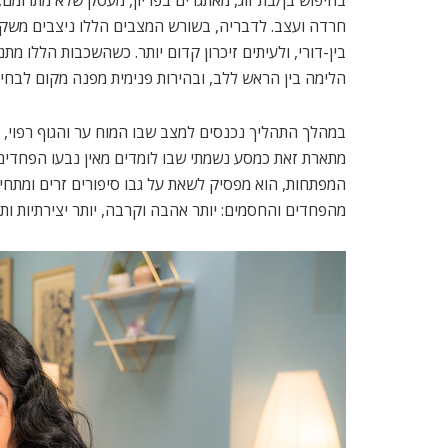
בחיפוש בן/בת זוג, מאתגרים בפריון, מעסק שלא מתרומם
חרדה ועצב. לדבריה, בשורש המצבים הללו ניצבים משקע
בין-דורי, ולעיתים זיכרון קדום יותר. כשהשכבות הללו 
הלימה בין הראש ללב, ובהירות פנימית מפנה מקום לבחי
במהלך התהליך נכנסים למצב שבו המוח ער והגוף רפוי, ו
מתארת זאת כמסע נשמתי שבו לומדים מאין נבעו הפחדים 
המפתחות, הוא מפסיק לשאת על גבו סיפורים זרים ומתח
מהפחדים והחסמים: יותר אהבה וקרבה, יותר יצירתיות ותש