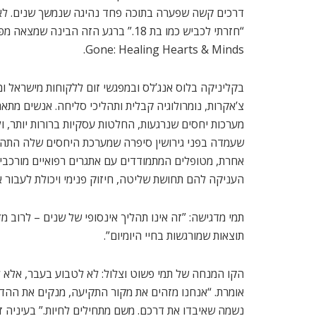
דרכים קשה שפערה בתוכה פחד נהיגה שנמשך שנים. לאח
Gone: Healing Hearts & Minds.
בקליניקה בלוס אנג’לס ובמפגשי זום ללקוחות מישראל ומ
צ’אקרות, נומרולוגיה קבלית ותהליכי סליחה. אנשים מת
מערכות יחסים שנרגעות, החלטות עסקיות ברורות יותר,
שעמדה בפני גירושין סיפרה שמערכת היחסים שלה התהפ
אחרת, מטופלים המתמודדים עם אתגרים רפואיים מורכבים 
העניקה להם תחושת שליטה, חיזוק פנימי ויכולת לעבור 
תוצאות שמורגשות בחיי היומיום”.
הקו המנחה של תמי פשוט וצלול: לא לטבוע בעבר, אלא לש
אומרת. “אנחנו מזהים את מקור התקיעה, מנקים את ההד
נשמה שאיבדו את דרכם. משם מתחילים לחיות.” בעיניה זו