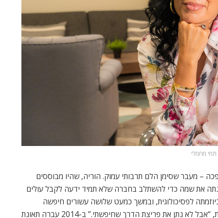
תמי מחמלי
ה – מעבר שסימן הלם תרבותי עמוק. הוריה, שהיו מבוססים
שינתה את שמה כדי להשתלב בחברה שלא תמיד ידעה לקבל עולים
הזרות ליוותה אותה שנים. בגיל 16 פנתה ביוזמתה לפסיכולוגית, ובמשך כמעט שלושה עשורים חיפשה
תשובות – מטפלים, ספרים, קורסים. “זה עזר,” היא אומרת, “אבל לא נתן את פריצת הדרך שחיפשתי.” ב-2014 עברה תאונת