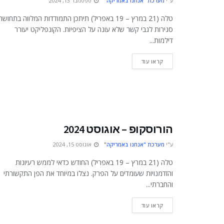
ע"י
מערכת "אנחנו באמריקה"
ספטמבר 13, 2024
טלה (21 במרץ – 19 באפריל) תיתכן התמודדות המלווה בתחושת
סגירות לגבי קשר שלא עונה על הציפיות. הקונפליקט יעורר
דילמות...
DETAILS
קראו עוד
הורוסקופ – אוגוסט 2024
ע"י
מערכת "אנחנו באמריקה"
אוגוסט 15, 2024
טלה (21 במרץ – 19 באפריל) החודש כדאי לממש רעיונות
והזדמנויות שעומדים על הפרק. נצלו במיוחד את הפן התקשורתי
והחברתי...
DETAILS
קראו עוד