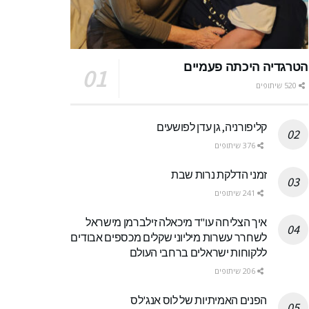
הטרגדיה היכתה פעמיים
520 שיתופים
קליפורניה, גן עדן לפושעים
376 שיתופים
זמני הדלקת נרות שבת
241 שיתופים
איך הצליחה עו"ד מיכאלה זילברמן מישראל
לשחרר עשרות מיליוני שקלים מכספים אבודים
ללקוחות ישראלים ברחבי העולם
206 שיתופים
הפנים האמיתיות של לוס אנג'לס