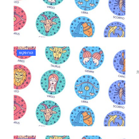
הורוסקופ
ת