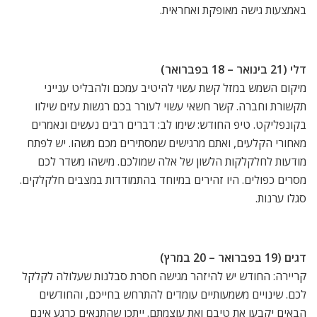
באמצעות גישה מאופקת ואחראית.
דלי (21 בינואר – 18 בפברואר)
מיקום השמש במזל קשת עשוי להיטיב עמכם ולהבליט ענייני
תקשורת וחברה. קשר חשאי עשוי לעורר בכם רגשות עזים שילוו
בקונפליקט. טיפ החודש: שימו לב: דברים רבים נעשים ונאמרים
מאחורי הקלעים, ואתם מרגישים שמסתירים מכם משהו. יש לפתח
מודעות לחלקלקות הלשון של אלה שמולכם. מישהו משדר לכם
מסרים כפולים. היו זהירים במיוחד בהתמודדות במצבים חלקלקים.
סגלו ערנות.
דגים (19 בפברואר – 20 במרץ)
קריירה: החודש יש להיזהר מגישה חסרת סבלנות שעלולה לקלקל
לכם. שינויים משמעותיים עומדים להתרחש בחייכם, והחודשים
הבאים יקבעו את טיבם ואת עוצמתם. ייתכן שהתנאים כרגע אינם