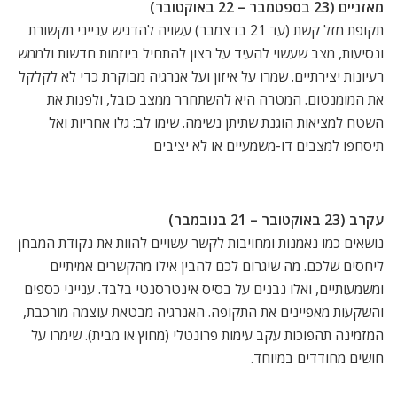
מאזניים (23 בספטמבר – 22 באוקטובר)
תקופת מזל קשת (עד 21 בדצמבר) עשויה להדגיש ענייני תקשורת
ונסיעות, מצב שעשוי להעיד על רצון להתחיל ביוזמות חדשות ולממש
רעיונות יצירתיים. שמרו על איזון ועל אנרגיה מבוקרת כדי לא לקלקל
את המומנטום. המטרה היא להשתחרר ממצב כובל, ולפנות את
השטח למציאות הוגנת שתיתן נשימה. שימו לב: גלו אחריות ואל
תיסחפו למצבים דו-משמעיים או לא יציבים
עקרב (23 באוקטובר – 21 בנובמבר)
נושאים כמו נאמנות ומחויבות לקשר עשויים להוות את נקודת המבחן
ליחסים שלכם. מה שיגרום לכם להבין אילו מהקשרים אמיתיים
ומשמעותיים, ואלו נבנים על בסיס אינטרסנטי בלבד. ענייני כספים
והשקעות מאפיינים את התקופה. האנרגיה מבטאת עוצמה מורכבת,
המזמינה תהפוכות עקב עימות פרונטלי (מחוץ או מבית). שימרו על
חושים מחודדים במיוחד.