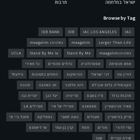
ישראל במלחמה
תרבות
Browse by Tag
IDB BANK
IDB
IAC LOS ANGELES
IAC
maagalim circles
maagalim
Larger Than Life
UCLA
Stand By Me la
Stand By Me
maagalimcircles
אמא מגשימה
אסטרולוגיה
גדולים מהחיים
גל מאירי
דורין עוז
דני ישראלי
הורוסקופ
החודש בתמונות
הידעת?
הקונסוליה בלוס אנג'לס
זיוה פלטנר
חג האהבה
חנוכה
חרבות ברזל
ט"ו בשבט
טריוויה
יעל כגן
יערית נבו
מאיר פניגשטיין
מאמאנט
מטיילי אל איי
מטיילים LA
מייק בורשטיין
מעגלים
נועה תשבי
נטפליקס
סטנד ביי מי
עדי דרורי
פורים
פסח
קרן בן-עמי
שי דיאמנט
שירה עברית
שער