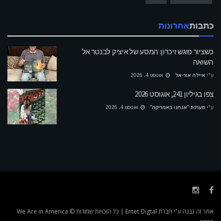
כתבות
אחרונות
כשציור פוגש זיכרון: המסע של איציק לבנטר אל
השואה
ע"י
איילה אור-אל
אוגוסט 4, 2026
צפו בגיליון 241, אוגוסט 2026
ע"י
מערכת "אנחנו באמריקה"
אוגוסט 4, 2026
אתר זה נבנה ע"י חברת
Emet Digtal
| כל הזכויות שמורות We Are in America ©