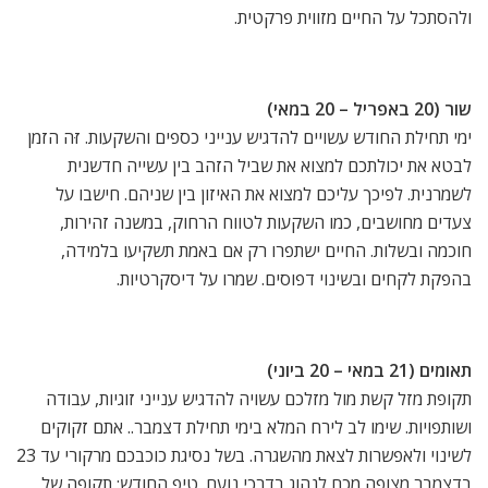
ולהסתכל על החיים מזווית פרקטית.
שור (20 באפריל – 20 במאי)
ימי תחילת החודש עשויים להדגיש ענייני כספים והשקעות. זּה הזמן
לבטא את יכולתכם למצוא את שביל הזהב בין עשייה חדשנית
לשמרנית. לפיכך עליכם למצוא את האיזון בין שניהם. חישבו על
צעדים מחושבים, כמו השקעות לטווח הרחוק, במשנה זהירות,
חוכמה ובשלות. החיים ישתפרו רק אם באמת תשקיעו בלמידה,
בהפקת לקחים ובשינוי דפוסים. שמרו על דיסקרטיות.
תאומים (21 במאי – 20 ביוני)
תקופת מזל קשת מול מזלכם עשויה להדגיש ענייני זוגיות, עבודה
ושותפויות. שימו לב לירח המלא בימי תחילת דצמבר.. אתם זקוקים
לשינוי ולאפשרות לצאת מהשגרה. בשל נסיגת כוכבכם מרקורי עד 23
בדצמבר מצופה מכם לנהוג בדרכי נועם. טיפ החודש: תקופה של