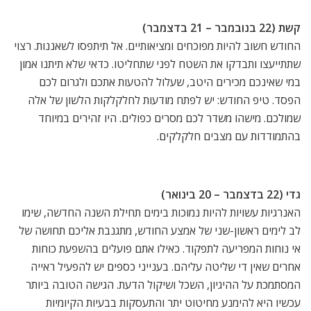
קשת (22 בנובמבר – 21 בדצמבר)
החודש חשוב להיות מפוכחים ומציאותיים. אל תיתפסו לשאננות. רצוי
שתתייעצו ותבדקו את השטח לפני שתחליטו. כדאי שלא תיתנו אמון
במי שאינכם מכירים היטב, שעלול להטעות אתכם ולגרום לכם
הפסד. טיפ החודש: יש לפתח מודעות לחלקלקות הלשון של אלה
שמולכם. מישהו משדר לכם מסרים כפולים. היו זהירים במיוחד
בהתמודדות עם מצבים חלקלקים.
גדי (22 בדצמבר – 20 בינואר)
האנרגיות עשויות להיות נמוכות בימים תחילת השנה החדשה, שימו
לב לימים ראשון-שני של אמצע החודש, מתגנבת אליכם תחושה של
אי נוחות המפריעה לתפקוד. כאילו אתם פועלים בהשפעת כוחות
אחרים שאין די שליטה עליהם. בענייני כספים יש להפעיל ראייה
המסתמכת על ההיגיון, השכל ושיקול הדעת. הגישה הטובה ביותר
עכשיו היא להימנע מחיטוט יתר והתעסקות בבעיות הקיומיות