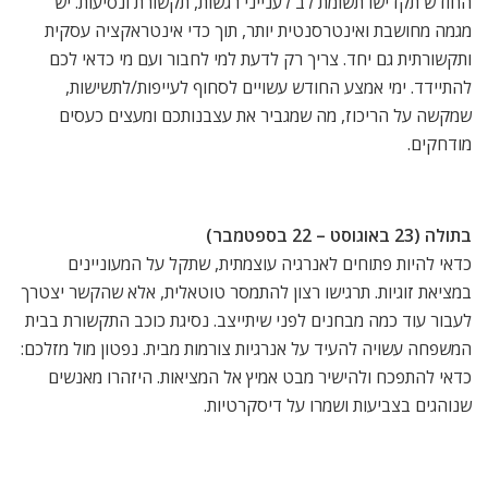
החודש תקדישו תשומת לב לענייני רגשות, תקשורת ונסיעות. יש
מגמה מחושבת ואינטרסנטית יותר, תוך כדי אינטראקציה עסקית
ותקשורתית גם יחד. צריך רק לדעת למי לחבור ועם מי כדאי לכם
להתיידד. ימי אמצע החודש עשויים לסחוף לעייפות/לתשישות,
שמקשה על הריכוז, מה שמגביר את עצבנותכם ומעצים כעסים
מודחקים.
בתולה (23 באוגוסט – 22 בספטמבר)
כדאי להיות פתוחים לאנרגיה עוצמתית, שתקל על המעוניינים
במציאת זוגיות. תרגישו רצון להתמסר טוטאלית, אלא שהקשר יצטרך
לעבור עוד כמה מבחנים לפני שיתייצב. נסיגת כוכב התקשורת בבית
המשפחה עשויה להעיד על אנרגיות צורמות מבית. נפטון מול מזלכם:
כדאי להתפכח ולהישיר מבט אמיץ אל המציאות. היזהרו מאנשים
שנוהגים בצביעות ושמרו על דיסקרטיות.