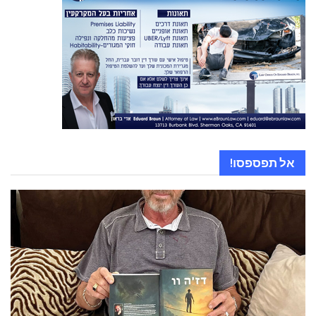
אל תפספסו!