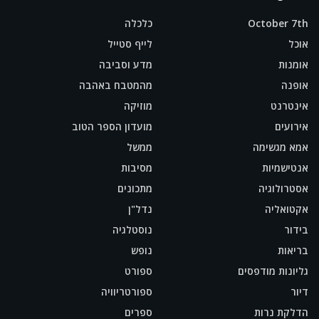
October 7th
כלכלה
אוכל
לייף סטייל
אומנות
מדע וסביבה
אופנה
מהמטבח באהבה
אינטרנט
מוזיקה
אירועים
מועדון הספר הטוב
אמא מגשימה
ממשל
אנטישמיות
מסיבות
אסטרולוגיה
מתכונים
אקטואליה
נדל"ן
בידור
נוסטלגיה
בריאות
נופש
גליונות מודפסים
ספורט
דיור
ספורטריוויה
הדלקת נרות
ספרים