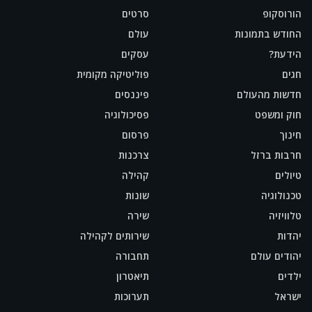
הורוסקופ
סרטים
החודש בתמונות
עולם
הידעת?
עסקים
חגים
פוליטיקה מקומית
חדשות מהעולם
פיננסים
חוק ומשפט
פסיכולוגיה
חינוך
פרסום
חרבות ברזל
צרכנות
טיולים
קהילה
טכנולוגיה
שונות
טלוויזיה
שירה
יהדות
שירותים לקהילה
יהודים עולם
תחבורה
ילדים
תיאטרון
ישראל
תערוכות