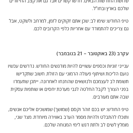
שלושת החודשות הבאים. חדשו קשרים אבל גם את קצב החיזורים
שלכם בארץ ובחו”ל.
טיפ החודש: שימו לב: שכן אתם זקוקים לזמן, למרחב ולשקט, אבל
גם צריכים להתמודד עם אחריות כלפי הקרובים לכם.
עקרב (23 באוקטובר – 21 בנובמבר)
ענייני זוגיות וכספים עשויים להיות מודגשים החודש. נדרשים עכשיו
נועם הליכות ושיתוף פעולה הרמוני עם הזולת. חשוב שתקדישו
תשומת לב לעצמכם ולנושאים שהוזנחו לאחרונה. ייתכן שתעמדו
בפני הצורך לקבל החלטה לגבי מערכת יחסים או שותפות עסקית
שבה אתם מעורבים.
טיפ החודש: יש בכם זוהר וקסם (שמושך) שמושכים אליכם אנשים,
ותוכלו להתבלט ולהיות מסמר הערב באווירה מיוחדת. מצד שני,
מומלץ לשים לב ולתת דגש לימי המנוחה שלכם.