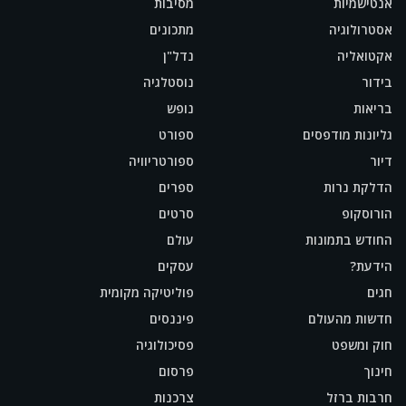
אנטישמיות
מסיבות
אסטרולוגיה
מתכונים
אקטואליה
נדל"ן
בידור
נוסטלגיה
בריאות
נופש
גליונות מודפסים
ספורט
דיור
ספורטריוויה
הדלקת נרות
ספרים
הורוסקופ
סרטים
החודש בתמונות
עולם
הידעת?
עסקים
חגים
פוליטיקה מקומית
חדשות מהעולם
פיננסים
חוק ומשפט
פסיכולוגיה
חינוך
פרסום
חרבות ברזל
צרכנות