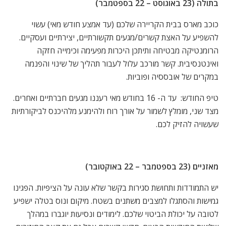
בתולה (23 באוגוסט – 22 בספטמבר)
כוכב מארס בבית הקריירה שלכם (עד אמצע חודש מאי) עשוי
להשפיע על האצת קשרים/מגעים תקשורתיים, יצירתיים ועסקיים.
הרומנטיקה מבטיחה ותיתכן היכרות מפעימה וכימייה חזקה
ואינטנסיבית. קשר מורכב עלול לעבור תהליך של שינוי והפנמה
במקרים של אובססיה ופוביות.
טיפ החודש: עד ה- 16 בחודש מאי רעננו מגעים חברתיים ואחרים.
מצד שני, מומלץ לשמור על אורך רוח ולהימנע מלהיכנס לביקורתיות
שעשויה להזיק לכם.
מאזניים (23 בספטמבר – 22 באוקטובר)
יש התמודדות ותחושת סגירות בקשר שלא עונה על הציפיות. הפגינו
גמישות והסתגלו למצבים משתנים בשטח. מיקום ונוס בטלה ישפיע
לטובה על יכולת הביטוי שלכם. לימודים ונסיעות יוגברו במהלך