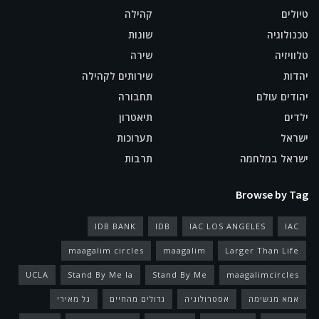
טיולים
קהילה
טכנולוגיה
שונות
טלוויזיה
שירה
יהדות
שירותים לקהילה
יהודים עולם
תחבורה
ילדים
תיאטרון
ישראל
תערוכות
ישראל במלחמה
תרבות
Browse by Tag
IDB BANK
IDB
IAC LOS ANGELES
IAC
maagalim circles
maagalim
Larger Than Life
UCLA
Stand By Me la
Stand By Me
maagalimcircles
אמא מגשימה
אסטרולוגיה
גדולים מהחיים
גל מאירי