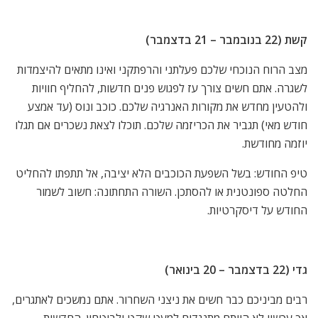
קשת (22 בנובמבר – 21 בדצמבר)
מצב הרוח הנוכחי שלכם פעלתני והרפתקני ואינו מתאים להיצמדות
לשגרה. אתם חשים צורך עז לפגוש פנים חדשות, להחליף חוויות
ולהטעין מחדש את מקורות האנרגיה שלכם. כוכב ונוס (עד אמצע
חודש מאי) תגביר את הכריזמה שלכם. תוכלו לצאת נשכרים אם תגלו
יוזמה מחודשת.
טיפ החודש: בשל השפעת הכוכבים הלא יציבה, אל תתפתו להחליט
החלטה ספונטנית או להסתכן. השורה התחתונה: חשוב לשמור
החודש על דיסקרטיות.
גדי (22 בדצמבר – 20 בינואר)
רבים מביניכם כבר חשים את ניצני השחרור. אתם נמשכים לאתגרים,
אך עכשיו לא הייתם מתנגדים למעט שקט ולביטחון. החדשות