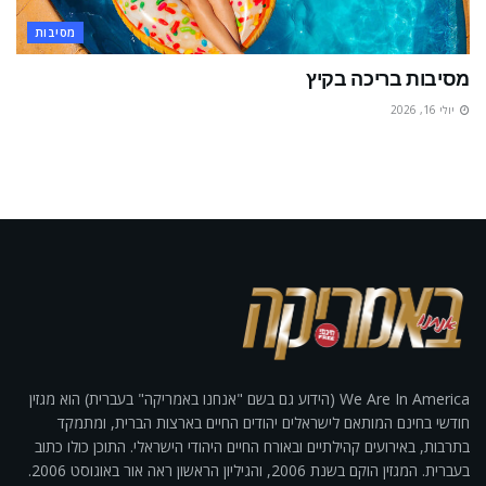
מסיבות
מסיבות בריכה בקיץ
יולי 16, 2026
We Are In America (הידוע גם בשם "אנחנו באמריקה" בעברית) הוא מגזין
חודשי בחינם המותאם לישראלים יהודים החיים בארצות הברית, ומתמקד
בתרבות, באירועים קהילתיים ובאורח החיים היהודי הישראלי. התוכן כולו כתוב
בעברית. המגזין הוקם בשנת 2006, והגיליון הראשון ראה אור באוגוסט 2006.