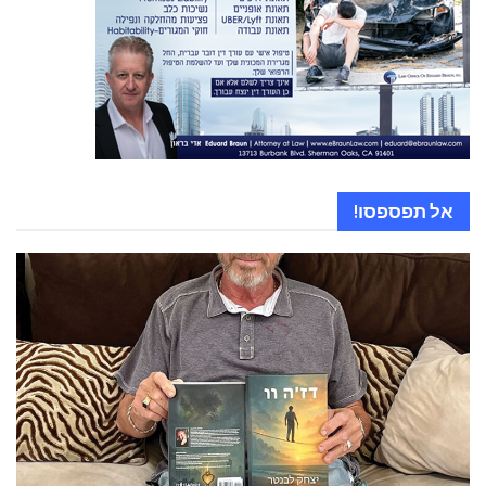
אל תפספסו!