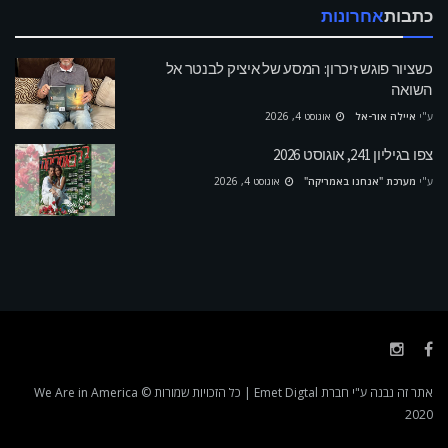
כתבות
אחרונות
כשציור פוגש זיכרון: המסע של איציק לבנטר אל
השואה
ע"י
איילה אור-אל
אוגוסט 4, 2026
צפו בגיליון 241, אוגוסט 2026
ע"י
מערכת "אנחנו באמריקה"
אוגוסט 4, 2026
אתר זה נבנה ע"י חברת
Emet Digtal
| כל הזכויות שמורות We Are in America ©
2020