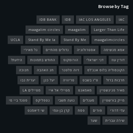
Browse by Tag
IDB BANK
IDB
IAC LOS ANGELES
IAC
maagalim circles
maagalim
Larger Than Life
UCLA
Stand By Me la
Stand By Me
maagalimcircles
אמא מגשימה
אסטרולוגיה
גדולים מהחיים
גל מאירי
דורין עוז
דני ישראלי
הורוסקופ
החודש בתמונות
הידעת?
הקונסוליה בלוס אנג'לס
זיוה פלטנר
חג האהבה
חנוכה
חרבות ברזל
ט"ו בשבט
טריוויה
יעל כגן
יערית נבו
מאיר פניגשטיין
מאמאנט
מטיילי אל איי
מטיילים LA
מייק בורשטיין
מעגלים
נועה תשבי
נטפליקס
סטנד ביי מי
עדי דרורי
פורים
פסח
קרן בן-עמי
שי דיאמנט
שירה עברית
שער