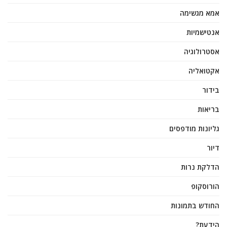
אמא מגשימה
אנטישמיות
אסטרולוגיה
אקטואליה
בידור
בריאות
גליונות מודפסים
דיור
הדלקת נרות
הורוסקופ
החודש בתמונות
הידעת?