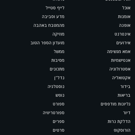
אוכל
לייף סטייל
אומנות
מדע וסביבה
אופנה
מהמטבח באהבה
אינטרנט
מוזיקה
אירועים
מועדון הספר הטוב
אמא מגשימה
ממשל
אנטישמיות
מסיבות
אסטרולוגיה
מתכונים
אקטואליה
נדל"ן
בידור
נוסטלגיה
בריאות
נופש
גליונות מודפסים
ספורט
דיור
ספורטריוויה
הדלקת נרות
ספרים
הורוסקופ
סרטים