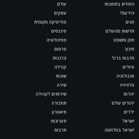
החודש בתמונות
עולם
הידעת?
עסקים
חגים
פוליטיקה מקומית
חדשות מהעולם
פיננסים
חוק ומשפט
פסיכולוגיה
חינוך
פרסום
חרבות ברזל
צרכנות
טיולים
קהילה
טכנולוגיה
שונות
טלוויזיה
שירה
יהדות
שירותים לקהילה
יהודים עולם
תחבורה
ילדים
תיאטרון
ישראל
תערוכות
ישראל במלחמה
תרבות