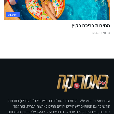
מסיבות
מסיבות בריכה בקיץ
יולי 16, 2026
We Are In America (הידוע גם בשם "אנחנו באמריקה" בעברית) הוא מגזין
חודשי בחינם המותאם לישראלים יהודים החיים בארצות הברית, ומתמקד
בתרבות, באירועים קהילתיים ובאורח החיים היהודי הישראלי. התוכן כולו כתוב