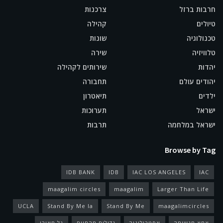
חרבות ברזל
צרכנות
טיולים
קהילה
טכנולוגיה
שונות
טלוויזיה
שירה
יהדות
שירותים לקהילה
יהודים עולם
תחבורה
ילדים
תיאטרון
ישראל
תערוכות
ישראל במלחמה
תרבות
Browse by Tag
IDB BANK
IDB
IAC LOS ANGELES
IAC
maagalim circles
maagalim
Larger Than Life
UCLA
Stand By Me la
Stand By Me
maagalimcircles
אמא מגשימה
אסטרולוגיה
גדולים מהחיים
גל מאירי