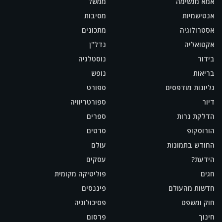
אמא מגשימה
ממשל
אנטישמיות
מסיבות
אסטרולוגיה
מתכונים
אקטואליה
נדל"ן
בידור
נוסטלגיה
בריאות
נופש
גליונות מודפסים
ספורט
דיור
ספורטריוויה
הדלקת נרות
ספרים
הורוסקופ
סרטים
החודש בתמונות
עולם
הידעת?
עסקים
חגים
פוליטיקה מקומית
חדשות מהעולם
פיננסים
חוק ומשפט
פסיכולוגיה
חינוך
פרסום