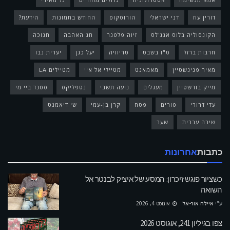
דורין עוז
דני ישראלי
הורוסקופ
החודש בתמונות
הידעת?
הקונסוליה בלוס אנג'לס
זיוה פלטנר
חג האהבה
חנוכה
חרבות ברזל
ט"ו בשבט
טריוויה
יעל כגן
יערית נבו
מאיר פניגשטיין
מאמאנט
מטיילי אל איי
מטיילים LA
מייק בורשטיין
מעגלים
נועה תשבי
נטפליקס
סטנד ביי מי
עדי דרורי
פורים
פסח
קרן בן-עמי
שי דיאמנט
שירה עברית
שער
כתבות
אחרונות
כשציור פוגש זיכרון: המסע של איציק לבנטר אל
השואה
ע"י
איילה אור-אל
אוגוסט 4, 2026
צפו בגיליון 241, אוגוסט 2026