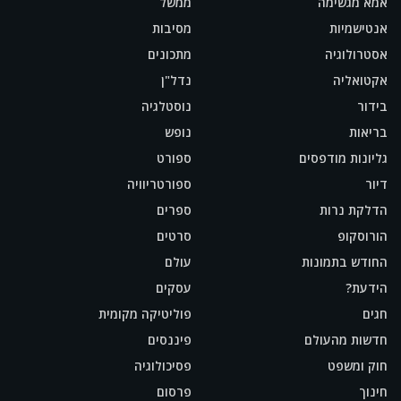
אמא מגשימה
ממשל
אנטישמיות
מסיבות
אסטרולוגיה
מתכונים
אקטואליה
נדל"ן
בידור
נוסטלגיה
בריאות
נופש
גליונות מודפסים
ספורט
דיור
ספורטריוויה
הדלקת נרות
ספרים
הורוסקופ
סרטים
החודש בתמונות
עולם
הידעת?
עסקים
חגים
פוליטיקה מקומית
חדשות מהעולם
פיננסים
חוק ומשפט
פסיכולוגיה
חינוך
פרסום