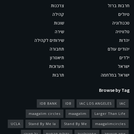
חרבות ברזל
צרכנות
טיולים
קהילה
טכנולוגיה
שונות
טלוויזיה
שירה
יהדות
שירותים לקהילה
יהודים עולם
תחבורה
ילדים
תיאטרון
ישראל
תערוכות
ישראל במלחמה
תרבות
Browse by Tag
IDB BANK
IDB
IAC LOS ANGELES
IAC
maagalim circles
maagalim
Larger Than Life
UCLA
Stand By Me la
Stand By Me
maagalimcircles
אמא מגשימה
אסטרולוגיה
גדולים מהחיים
גל מאירי