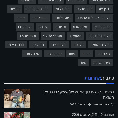
דורין עוז
דני ישראלי
הורוסקופ
החודש בתמונות
הידעת?
הקונסוליה בלוס אנג'לס
זיוה פלטנר
חג האהבה
חנוכה
חרבות ברזל
ט"ו בשבט
טריוויה
יעל כגן
יערית נבו
מאיר פניגשטיין
מאמאנט
מטיילי אל איי
מטיילים LA
מייק בורשטיין
מעגלים
נועה תשבי
נטפליקס
סטנד ביי מי
עדי דרורי
פורים
פסח
קרן בן-עמי
שי דיאמנט
שירה עברית
שער
כתבות
אחרונות
כשציור פוגש זיכרון: המסע של איציק לבנטר אל
השואה
ע"י
איילה אור-אל
אוגוסט 4, 2026
צפו בגיליון 241, אוגוסט 2026