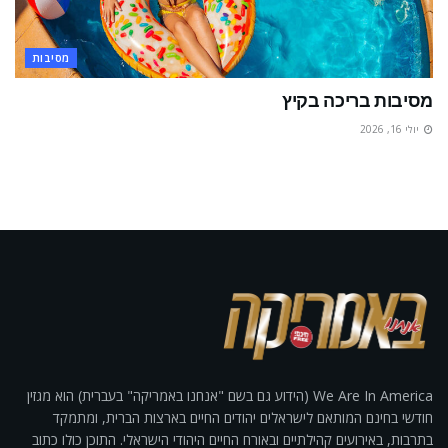
מסיבות
מסיבות בריכה בקיץ
יולי 16, 2026
We Are In America (הידוע גם בשם "אנחנו באמריקה" בעברית) הוא מגזין
חודשי בחינם המותאם לישראלים יהודים החיים בארצות הברית, ומתמקד
בתרבות, באירועים קהילתיים ובאורח החיים היהודי הישראלי. התוכן כולו כתוב