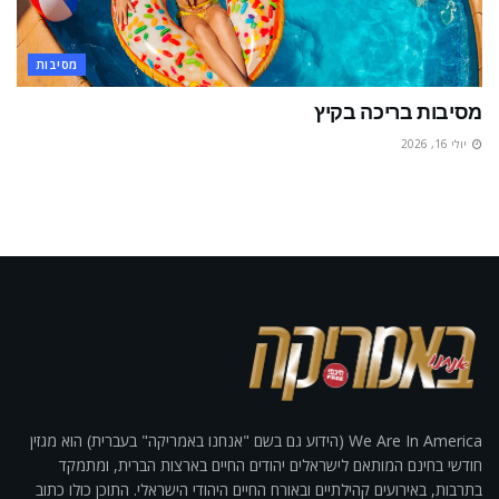
מסיבות
מסיבות בריכה בקיץ
יולי 16, 2026
We Are In America (הידוע גם בשם "אנחנו באמריקה" בעברית) הוא מגזין
חודשי בחינם המותאם לישראלים יהודים החיים בארצות הברית, ומתמקד
בתרבות, באירועים קהילתיים ובאורח החיים היהודי הישראלי. התוכן כולו כתוב