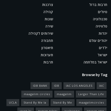
חרבות ברזל
צרכנות
טיולים
קהילה
טכנולוגיה
שונות
טלוויזיה
שירה
יהדות
שירותים לקהילה
יהודים עולם
תחבורה
ילדים
תיאטרון
ישראל
תערוכות
ישראל במלחמה
תרבות
Browse by Tag
IDB BANK
IDB
IAC LOS ANGELES
IAC
maagalim circles
maagalim
Larger Than Life
UCLA
Stand By Me la
Stand By Me
maagalimcircles
אמא מגשימה
אסטרולוגיה
גדולים מהחיים
גל מאירי