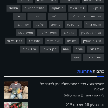
דורין עוז
דני ישראלי
הורוסקופ
החודש בתמונות
הידעת?
הקונסוליה בלוס אנג'לס
זיוה פלטנר
חג האהבה
חנוכה
חרבות ברזל
ט"ו בשבט
טריוויה
יעל כגן
יערית נבו
מאיר פניגשטיין
מאמאנט
מטיילי אל איי
מטיילים LA
מייק בורשטיין
מעגלים
נועה תשבי
נטפליקס
סטנד ביי מי
עדי דרורי
פורים
פסח
קרן בן-עמי
שי דיאמנט
שירה עברית
שער
כתבות
אחרונות
כשציור פוגש זיכרון: המסע של איציק לבנטר אל
השואה
ע"י
איילה אור-אל
אוגוסט 4, 2026
צפו בגיליון 241, אוגוסט 2026