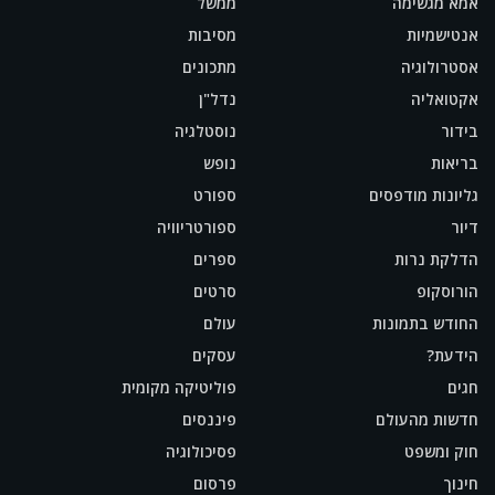
אמא מגשימה
ממשל
אנטישמיות
מסיבות
אסטרולוגיה
מתכונים
אקטואליה
נדל"ן
בידור
נוסטלגיה
בריאות
נופש
גליונות מודפסים
ספורט
דיור
ספורטריוויה
הדלקת נרות
ספרים
הורוסקופ
סרטים
החודש בתמונות
עולם
הידעת?
עסקים
חגים
פוליטיקה מקומית
חדשות מהעולם
פיננסים
חוק ומשפט
פסיכולוגיה
חינוך
פרסום