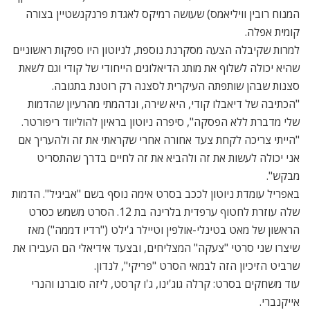
המנוח רובין וויליאמס) שעושה רמיקס לאגדת פרנקנשטיין בצורה
קומית אפלה.
למרות שקיבלה הצעה מסקרנת נוספת, לניוטון היו ספקות ראשוניים
שהיא יכולה לשלוף את מותג הדיאלוגים הייחודי של קודי וגם לשאת
סצנות שבהן שותפתה העיקרית לסצנה רק רוטנת בתגובה.
"הכתיבה של דיאבלו קודי, היא שירה, ונדהמתי מהרעיון שהדמות
שלי מדברת ללא הפסקה", סיפרה ניוטון בראיון להוליווד ריפורטר.
"הייתי צריכה לקחת צעד אחורה אחרי שקראתי את זה ולהעריך אם
אני יכולה לעשות את זה ולהביא את זה לחיים בדרך שהתסריט
מבקש".
באפריל עומדת ניוטון לככב בסרט אימה נוסף בשם "אביגיל". הדמות
שלה עוזרת לחטוף ערפדית בלרינה בת 12. הסרט משמש כסרט
הראשון של מאט בטינלי-אולפין וטיילר ג'ילט ("רדיו דממה") מאז
שיצרו שני סרטי "צעקה" המצליחים, ובצעד אידיאלי הם העבירו את
שרביט הזיכיון הזה לבמאי הסרט "פריקי", לנדון.
עוד משחקים בסרט: קרלה גוג'ינו, ג'ו קרסט, ליזה סוברנו והנרי
אייקנברי.