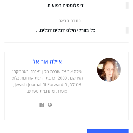
דיפלומטיה רפואית
כתבה הבאה
כל בוורלי הילס דגלים דגלים…
איילה אור-אל
איילה אור-אל עורכת מגזין "אנחנו באמריקה"
מאז שנת 2009, כתבת ידיעות אחרונות בלוס
אנג'לס, ה-Forward וה-Jewish Journal,
סופרת ומתרגמת ספרים.