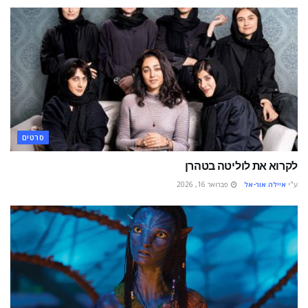
סרטים
לקרוא את לוליטה בטהרן
ע"י
איילה אור-אל
פברואר 16, 2026