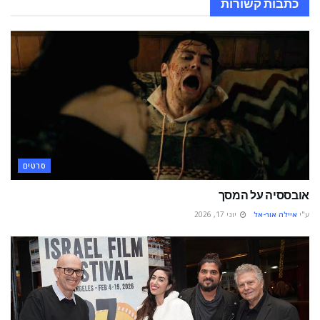
כתבות
קשורות
סרטים
אובססיה על המסך
ע"י
איילה אור-אל
יוני 17, 2026