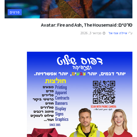
סרטים
סרטים: Avatar: Fire and Ash, The Housemaid
ע"י
איילה אור-אל
פברואר 3, 2026