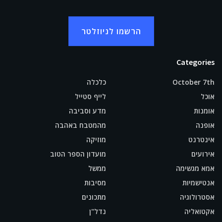
הרשמו לניוזלטר
Categories
October 7th
כלכלה
אוכל
לייף סטייל
אומנות
מדע וסביבה
אופנה
מהמטבח באהבה
אינטרנט
מוזיקה
אירועים
מועדון הספר הטוב
אמא מגשימה
ממשל
אנטישמיות
מסיבות
אסטרולוגיה
מתכונים
אקטואליה
נדל"ן