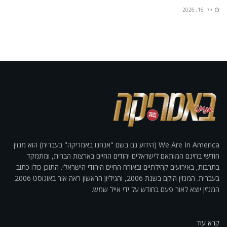
יולי 16, 2026
We Are In America (הידוע גם בשם "אנחנו באמריקה" בעברית) הוא מגזין
חודשי בחינם המותאם לישראלים יהודים החיים בארצות הברית, ומתמקד
בתרבות, באירועים קהילתיים ובאורח החיים היהודי הישראלי. התוכן כולו כתוב
בעברית. המגזין הוקם בשנת 2006, והגיליון הראשון ראה אור באוגוסט 2006.
המגזין יוצא לאור פעם בחודש על ידי אייל שמש.
קרא עוד