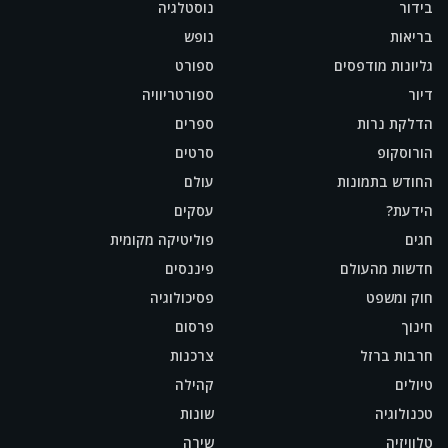
בידור
נוסטלגיה
בריאות
נופש
גליונות מודפסים
ספורט
דיור
ספורטריוויה
הדלקת נרות
ספרים
הורוסקופ
סרטים
החודש בתמונות
עולם
הידעת?
עסקים
חגים
פוליטיקה מקומית
חדשות מהעולם
פיננסים
חוק ומשפט
פסיכולוגיה
חינוך
פרסום
חרבות ברזל
צרכנות
טיולים
קהילה
טכנולוגיה
שונות
טלוויזיה
שירה