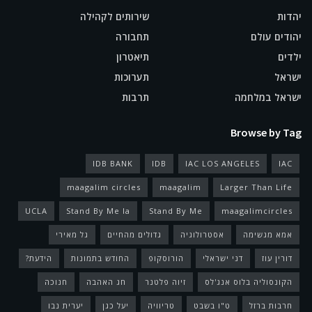
יהדות
שירותים לקהילה
יהודים עולם
תחבורה
ילדים
תיאטרון
ישראל
תערוכות
ישראל במלחמה
תרבות
Browse by Tag
IDB BANK
IDB
IAC LOS ANGELES
IAC
maagalim circles
maagalim
Larger Than Life
UCLA
Stand By Me la
Stand By Me
maagalimcircles
אמא מגשימה
אסטרולוגיה
גדולים מהחיים
גל מאירי
דורין עוז
דני ישראלי
הורוסקופ
החודש בתמונות
הידעת?
הקונסוליה בלוס אנג'לס
זיוה פלטנר
חג האהבה
חנוכה
חרבות ברזל
ט"ו בשבט
טריוויה
יעל כגן
יערית נבו