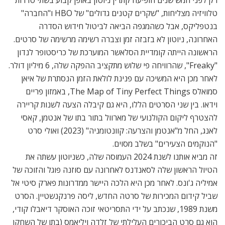
טלוויזיה מצליחות, "שקרים קטנים גדולים" של HBO ו"החברה"
בנטפליקס, אבל כשהמגפה הביאה לביטול חידוש הסדרה
האחרונה, ניוטון לא בזבזה זמן וצברה רשימה מרשימה של סרטים.
הראשונה הייתה קומדיית הסלאשר המוערכת של כריסטופר לנדון
"Freaky", שהרוויחה פי שלוש מתקציב ההפקה שלה, 6 מיליון דולר.
לאחר מכן היא המשיכה עם פנינת לולאת הזמן הנסתרת של איאן
סמואלס The Map of Tiny Perfect Things, באמזון פריים
וידאו. בין שני הסרטים הללו, היא גם קיבלה הצעה לשנות קריירה
להצטרף ליקום הקולנועי של מארוול בתור בתו של אנטמן, קאסי
לאנג, החל מ"אנטמן והצרעה: קוונטומניה" (2023) ואולי סרט
"הנוקמים הצעירים" בשלב מסוים.
זה מביא אותנו לשנת 2024 העמוסה שלה, כשניוטון עשתה את
הטיול הראשון שלה לסאנדנס לאחרונה עם סוזנה פוגל והזוכה של
אמיליה ג'ונס. לאחר מכן היא הלכה היישר ממדרונות פארק סיטי אל
שביל קידום המכירות של סרטה החדש, ליסה פרנקנשטיין. הסרט
משנת 1989, שנכתב על ידי התסריטאי זוכה האוסקר דיאבלו קודי,
הוא גם סרט הביכורים העלילתי של זלדה ויליאמס (בתו של השחקן