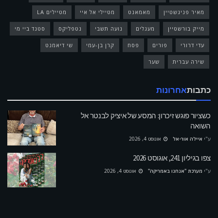
מאיר פניגשטיין
מאמאנט
מטיילי אל איי
מטיילים LA
מייק בורשטיין
מעגלים
נועה תשבי
נטפליקס
סטנד ביי מי
עדי דרורי
פורים
פסח
קרן בן-עמי
שי דיאמנט
שירה עברית
שער
כתבות
אחרונות
כשציור פוגש זיכרון: המסע של איציק לבנטר אל
השואה
ע"י
איילה אור-אל
אוגוסט 4, 2026
צפו בגיליון 241, אוגוסט 2026
ע"י
מערכת "אנחנו באמריקה"
אוגוסט 4, 2026