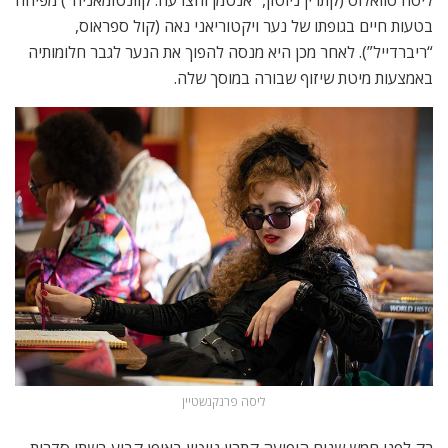
ליסה סוואלוס (קתרין ניוטון, “אנטמן והצרעה: קוונטומאניה“) מפיחה
בטעות חיים בגופתו של נער ויקטוריאני נאה (קול ספראוס,
“ריברדייל”). לאחר מכן היא מנסה להפוך את הנער לגבר חלומותיה
באמצעות מיטת שיזוף שבורה במוסך שלה.
ליסה פרנקנשטיין
רק לפני חמש שנים הופיעה קתרין ניוטון באופן קבוע בשתי סדרות