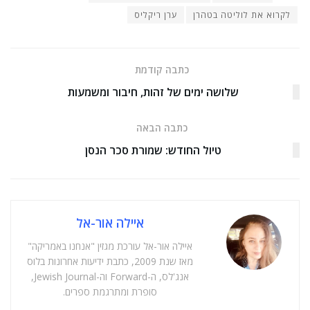
לקרוא את לוליטה בטהרן
ערן ריקליס
כתבה קודמת
שלושה ימים של זהות, חיבור ומשמעות
כתבה הבאה
טיול החודש: שמורת סכר הנסן
איילה אור-אל
איילה אור-אל עורכת מגזין "אנחנו באמריקה"
מאז שנת 2009, כתבת ידיעות אחרונות בלוס
אנג'לס, ה-Forward וה-Jewish Journal,
סופרת ומתרגמת ספרים.