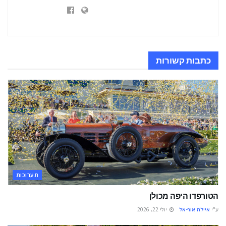
כתבות
קשורות
תערוכות
הטורפדו היפה מכולן
ע"י
איילה אור-אל
יולי 22, 2026