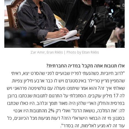
Zar Amir, Eran Riklis | Photo by Eitan Riklis
אלו תגובות אתה מקבל במדיה החברתית?
"לרוב חיוביות. כשהגעתי לפריז שבועיים לפני שהסרט יצא, ראיתי
שהמפיץ מריץ טריילר באינסטגרם ויש לו כבר ארבע מיליון צפיות.
שאלתי איך זה? והוא אמר שיתפנו פעולה עם גולשיפטה פרהאני ויש
לה 17 מיליון עוקבים. הסתכלתי על התרגום לתגובות שנכתבו ברובן
בפרסית והחלק הארי שלהן היה מאוד תומך ונלהב. היו כאלו שכתבו
לה: 'את המלכה, נושאת הדגל' ואולי רק 2% מהתגובות היו אנטי
בסגנון: מי זה הבמאי הישראלי הזה? דעות מגיעות מכל הכיוונים, כל
עוד זה לא מגיע לאלימות, זה בסדר".