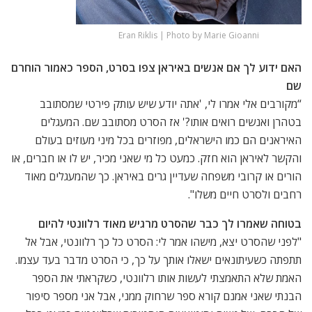
Eran Riklis | Photo by Marie Gioanni
האם ידוע לך אם אנשים באיראן צפו בסרט, הספר כאמור הוחרם
שם
“מקורבים אלי אמרו לי, 'אתה יודע שיש עותק פירטי שמסתובב
בטהרן ואנשים רואים אותו?' אז הסרט מסתובב שם. המעגלים
האיראנים הם כמו הישראלים, מפוזרים בכל מיני מעוזים בעולם
והקשר לאיראן הוא חזק. כמעט כל מי שאני מכיר, יש לו או חברים, או
הורים או קרובי משפחה שעדיין גרים באיראן. כך שהמעגלים מאוד
רחבים ולסרט חיים משלו".
בטוחה שאמרו לך כבר שהסרט מרגיש מאוד רלוונטי להיום
"לפני שהסרט יצא, מישהו אמר לי: הסרט כל כך רלוונטי, אבל אל
תתפתה כשעיתונאים ישאלו אותך על כך, כי הסרט מדבר בעד עצמו.
האמת שלא התאמצתי לעשות אותו רלוונטי, כשקראתי את הספר
הבנתי שאני אמנם קורא ספר שרחוק ממני, אבל אני מספר סיפור