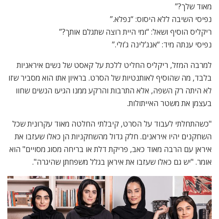
מאוד שלך?”
נפיסי השיבה ללא היסוס: “נפלא.”
ריקליס הוסיף ושאל: “ומי היית רוצה שתגלם אותך?”
נפיסי ענתה מיד: “אנג’לינה ג’ולי.”
למרבה המזל, ריקליס החליט ללכת על קאסט של נשים איראניות
בלבד, מה שהוסיף לאותנטיות של הסרט. בראיון אתו הוא מסביר שזו
לא היתה רק השפה, אלא התרבות והרקע ממנו הגיעו הנשים שחוו
בעצמן את משטר האייתולות.
"כשהתחלתי לעבוד על הסרט, קיבלתי החלטה מאוד עקרונית שכל
השחקנים יהיו איראנים. חלק גדול מהשחקניות הן כאלו שעזבו את
איראן עם הרבה מאוד כאב, פריקת דלת או בריחה מסוג מסויים" הוא
אומר. "יש גם כאלו שעזבו את איראן בגלל משפחתן שהיגרה".