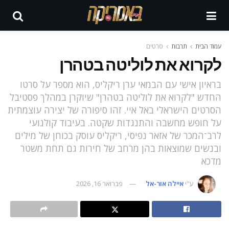
עמוד הבית
תרבות
סרטים
לקרוא את לוליטה בטהרן
בראיון אישי עם הבמאי ערן ריקליס, הוא מספר על סרטו
החדש "לקרוא את לוליטה בטהרן" שיוקרן במהלך פסטיבל
הסרטים הישראלי באל איי. זהו סיפורה של יצירה עוצמתית
על חופש מחשבה והתנגדות שקטה. בעיבוד קולנועי
לרב־המכר של אזאר נפיסי, ריקליס עוסק בכוחן של מילים
ובנשים שמוצאות בהן מרחב של חירות גם תחת משטר
מדכא
ע"י
איילה אור-אל
פברואר 16, 2026