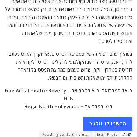
"היו לנו 300 ניצבים וחשבתי בתחילה שהם איטלקים כי אם אתה
בוחר נכון, איטלקים יכולים להיראות איראנים. רק כשעשינו חזרה על
כל הסיסמאות שהם צריכים לצעוק במהלך ההפגנה הגדולה, גיליתי
שלמעשה שליש מכל הניצבים הם באמת איראנים הלומדים ברומא.
והם שרו את הסיסמאות בפרסית, מה שנתן מימד של אמינות
ואותנטיות לסרט".
במהלך ערב הפתיחה של פסטיבל הסרטים, אז יוקרן הסרט מכתב
לדוד, יוענק פרס ההישג הקולנועי לריקליס. הסרט "לקרוא את
לוליטה בטהרן” יוקרן שלוש פעמים במרוצת הפסטיבל ולאחר
ההקרנות יתקיימו שאלות ותשובות עם הבמאי.
ב-15 בפברואר וב-5 בפברואר – Fine Arts Theatre Beverly
Hills
ב-7 בפברואר – Regal North Hollywood
הרשמו לניוזלטר
תגיות:
Eran Riklis
Reading Lolita n Tehran