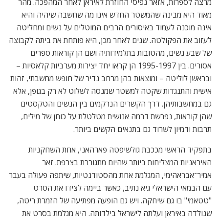
מרצה לספרות, אזאר נפיסי החוזרת לאיראן לאחר המהפכה. מהר
מאוד היא מבינה שהמשטר החדש אינו מה שחשבה שיהיה והיא
אינה מוכנה לעמוד באיסורים הרבים המוטלים על נשים ומחליטה
לעזוב את הפקולטה. שנים לאחר מכן, היא פותחת את ביתה לקבוצה
של שבע נשים, מהטובות בתלמידותיה ושם הן קוראות ספרים
אסורים. בין 1995-1997 הן קראו יחד יצירות מערביות קלאסיות –
ובראשן לוליטה – ומוצאות בהן מרחב נדיר של חופש מחשבתי, זהות
אישית והתנגדות שקטה למשטר שמנסה לשלוט לא רק בגופן, אלא
גם במחשבותיהן. דרך הקשרים הנרקמים בין הנשים והטקסטים
שהן קוראות, נפרשת דרמה אנושית מטלטלת על כוחן של מילים,
תרבות ודמיון לשרוד גם בתנאים הקשים ביותר.
בתפקיד הראשי מככבת גולשיפטה פארהאני, אחת השחקניות
האיראניות המצליחות ביותר שהיום מתגוררת בצרפת. זאר
אמיר־אבראהימי, המגלמת אחת מהסטודנטיות, שיתפה פעולה בעבר
עם הבמאי הישראלי גיא נתיב, כאשר ביימה לצידו את הסרט
"טטאמי" בו גם שיחקה. ויש גם הופעה מפתיעה של הזמרת ריטה,
שנולדה באיראן ועלתה לישראל בילדותה. היא מגלמת בסרט את