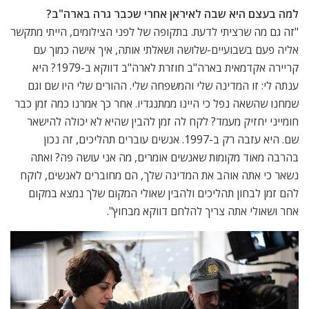
למה בעצם היא שבה לאיראן אחרי שכבר גרה בארה"ב?
"זה גם מה שרציתי לדעת. בתקופה של לפני הצילומים, הייתי מתקשר
אליה פעם בשבועיים-שלושה ושאלתי אותה, איך אישה כמוך עם
קריירה אקדמאית בארה"ב חוזרת לארה"ב דווקא ב-1979? היא
ענתה לי: זו המדינה שלי והמשפחה שלי. ההורים שלי היו שם וגם
שמחנו שהשאה נפל כי היינו ממתנגדיו. אחר כך אמרנו כמה זמן כבר
חומייני יחזיק מעמד? לקח לה זמן להבין שהיא לא יכולה להישאר
שם. היא עזבה רק ב-1997. אנשים עוברים תהליכים, זה נכון
בהרבה מאוד מקומות שאנשים אומרים, מה אני עושה פה? ואתה
נשאר כי אתה אוהב את המדינה שלך, הם מחוברים לאנשים, לוקח
להם זמן לבחון תהליכים ולהבין שאולי המקום שלך נמצא במקום
אחר ושאולי אתה צריך להלחם דווקא מבחוץ".