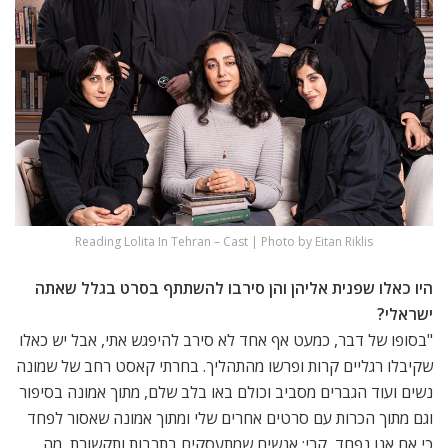
Reading Lolita In Tehran – Cast | Photo by Eitan Riklis
היו כאלו שפנית אליהן והן סירבו להשתתף בסרט בגלל שאתה
ישראלי?
"בסופו של דבר, כמעט אף אחד לא סירב להיפגש אתי, אבל יש כאלו
שקיבלו רגליים קרות ופרשו מהתהליך. בחרתי קאסט רחב של שמונה
נשים ועוד הגברים מסביב וכולם באו בלב שלם, מתוך אמונה בסיפור
וגם מתוך הכרות עם סרטים אחרים שלי ומתוך אמונה שאסור לפחד
כי אם אנו נפחד, קרי: אנשים שמתעסקים בתרבות ותקשורת, מה