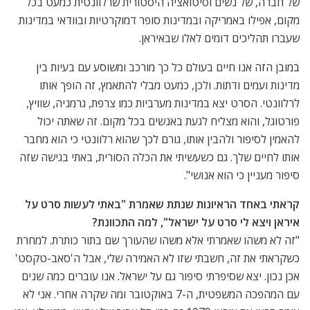
של חברה, של נשים וסיטואציה היסטורית שרלוונטית כמעט בכל
מקום, אפילו באמריקה ובמדינות סופר דמוקרטיות ובוודאי במדינות
שעברו תהליכים דומים לאלו שבאיראן.
במובן הזה אנו חיים בעולם כל כך מורכב ומשוסע עם בעיות בין
מדינות ועמים ודתות. ולכן, כמעט מבלי להתאמץ, זה הופך אותו
לרלוונטי. הסרט יצא במדינות מערביות כמו צרפת, גרמניה, שוויץ,
פורטוגל, והוא מצליח לגעת באנשים בכל מקום. זה שאתה יכול
להאמין לסיפור ולהבין אותו, גורם לכך שהוא רלוונטי כי הוא מחבר
אותו לחיים שלך. גם כשעשיתי את הכלה הסורית, באתי בגישה שזה
סיפור מעניין כי הוא אנושי".
קראתי באחד הראיונות שנתת שאמרת "באתי לעשות סרט על
איראן ויצא לי סרט על ישראל", למה התכוונת?
"זה לא משהו שאמרתי אלא משהו שהעורך שם בתור כותרת. למחרת
כשקראתי את זה, חשבתי שזו לא האמירה שלי, אבל ה'סאב-טקסט'
אכן נכון. יצא שסיפרתי סיפור גם על ישראל. אנו עוברים כמה שנים
עם המהפכה המשפטית, ה-7 באוקטובר ומה שקרה אחרי. אני לא