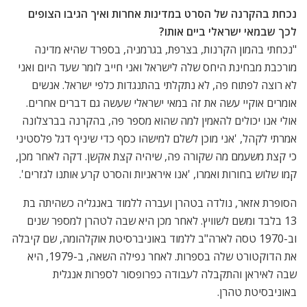
נכחת בהקרנה של הסרט במדינות אחרות ואיך הגיבו הצופים
לכך שבמאי ישראלי ביים אותו?
"נכחתי בהמון הקרנות, בצרפת, בגרמניה, בספרד שהיא מדינה
מורכבת מבחינת היחס שלה לישראל ואני חייב לומר שעד היום ואני
לא רוצה לפתוח פה, לא נתקלתי בהתנגדות כלפי ישראל. אנשים
אומרים אוקיי עשה את זה במאי ישראלי שעשה גם דברים אחרים.
אולי אנו יכולים להאמין למה שהוא מספר פה, בהקרנה בברצלונה
אמרתי לקהל, 'אני מוכן לשלם למישהו כסף כדי שיניף דגל פלסטיני
כי קצת משעמם מה שקורה פה, שיהיה קצת אקשן. דקה לאחר מכן,
קמו שלוש בחורות ואמרו, 'אנו איראניות והסרט קרע אותנו לגזרים'.
הסופרת אזאר, נולדה בטהרן ועברה ללמוד באנגליה כשהיתה בת
13 בלבד ומשם לשוויץ. לאחר מכן היא שבה לטהרן למספר שנים
וב-1970 טסה לארה"ב ללמוד באוניברסיטת אוקלהומה, שם קיבלה
את הדוקטורט שלה בספרות. לאחר נפילה השאה, ב-1979, היא
שבה לאיראן והתקבלה לעבודה כפרופסור לספרות אנגלית
באוניבסיטת טהרן.