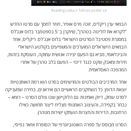
Reading Lolita n Tehran poster LA
הבמאי ערן ריקליס, זוכה פרס אופיר, חוזר למסך עם סרטו החדש
"לקרוא את לוליטה בטהרן", שיוקרן ב־5 בספטמבר בלוס אנג’לס
במסגרת פסטיבל הסרטים הישראלי בלוס אנג'לס. ריקליס, אחד
הבמאים הישראלים המוערכים והמשפיעים בקולנוע הישראלי
והבינלאומי, מביא גם הפעם יצירה אנושית עמוקה, העוסקת בזהות,
חירות ומאבק שקט כנגד דיכוי – הפעם בלב טהרן של אחרי
המהפכה האסלאמית.
אחד המרכיבים הבולטים והמרשימים בסרט הוא רמת האותנטיות
יוצאת הדופן: כל השחקנים הראשיים הם איראנים, בחירה שמעניקה
לסרט עומק, דיוק ואמינות. גם הלוקיישן שבו צולם הסרט – רומא –
נבחר בקפידה, והעיצוב האמנותי מצליח ליצור תחושה כאילו
הרחובות, הדירות והחצרות הועתקו ישירות מטהרן.
הסרט מבוסס על ספרה האוטוביוגרפי של הסופרת אזאר נפיסי,