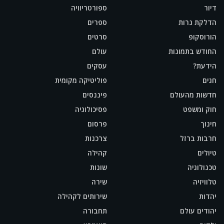
דיור
ספורטריוויה
הדלקת נרות
ספרים
הורוסקופ
סרטים
החודש בתמונות
עולם
הידעת?
עסקים
חגים
פוליטיקה מקומית
חדשות מהעולם
פיננסים
חוק ומשפט
פסיכולוגיה
חינוך
פרסום
חרבות ברזל
צרכנות
טיולים
קהילה
טכנולוגיה
שונות
טלוויזיה
שירה
יהדות
שירותים לקהילה
יהודים עולם
תחבורה