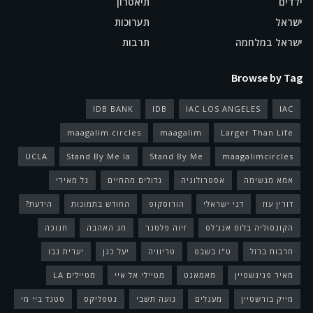
ילדים
תיאטרון
ישראל
תערוכות
ישראל במלחמה
תרבות
Browse by Tag
IDB BANK
IDB
IAC LOS ANGELES
IAC
maagalim circles
maagalim
Larger Than Life
UCLA
Stand By Me la
Stand By Me
maagalimcircles
אמא מגשימה
אסטרולוגיה
גדולים מהחיים
גל מאירי
דורין עוז
דני ישראלי
הורוסקופ
החודש בתמונות
הידעת?
הקונסוליה בלוס אנג'לס
זיוה פלטנר
חג האהבה
חנוכה
חרבות ברזל
ט"ו בשבט
טריוויה
יעל כגן
יערית נבו
מאיר פניגשטיין
מאמאנט
מטיילי אל איי
מטיילים LA
מייק בורשטיין
מעגלים
נועה תשבי
נטפליקס
סטנד ביי מי