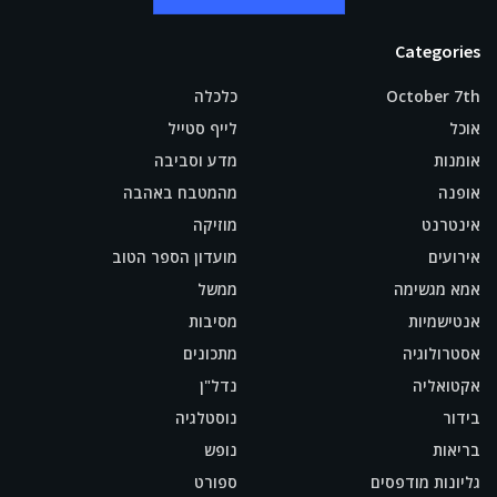
Categories
October 7th
כלכלה
אוכל
לייף סטייל
אומנות
מדע וסביבה
אופנה
מהמטבח באהבה
אינטרנט
מוזיקה
אירועים
מועדון הספר הטוב
אמא מגשימה
ממשל
אנטישמיות
מסיבות
אסטרולוגיה
מתכונים
אקטואליה
נדל"ן
בידור
נוסטלגיה
בריאות
נופש
גליונות מודפסים
ספורט