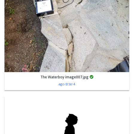
The Waterboy image007.jpg
4 שנים ago