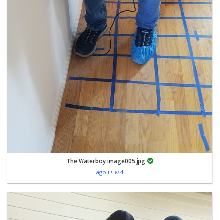
The Waterboy image005.jpg
4 שנים ago