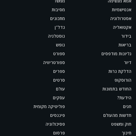
אמא מגשימה
ממשל
אנטישמיות
מסיבות
אסטרולוגיה
מתכונים
אקטואליה
נדל"ן
בידור
נוסטלגיה
בריאות
נופש
גליונות מודפסים
ספורט
דיור
ספורטריוויה
הדלקת נרות
ספרים
הורוסקופ
סרטים
החודש בתמונות
עולם
הידעת?
עסקים
חגים
פוליטיקה מקומית
חדשות מהעולם
פיננסים
חוק ומשפט
פסיכולוגיה
חינוך
פרסום