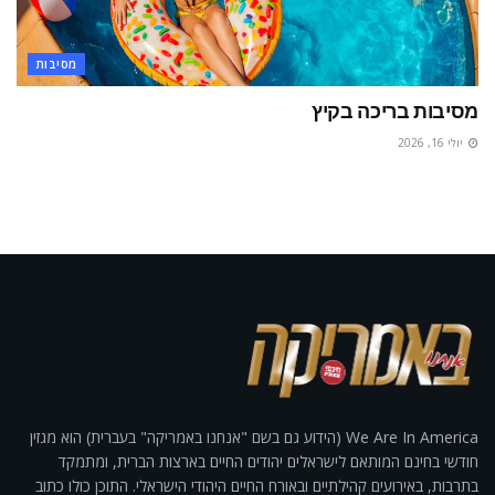
מסיבות
מסיבות בריכה בקיץ
יולי 16, 2026
We Are In America (הידוע גם בשם "אנחנו באמריקה" בעברית) הוא מגזין
חודשי בחינם המותאם לישראלים יהודים החיים בארצות הברית, ומתמקד
בתרבות, באירועים קהילתיים ובאורח החיים היהודי הישראלי. התוכן כולו כתוב