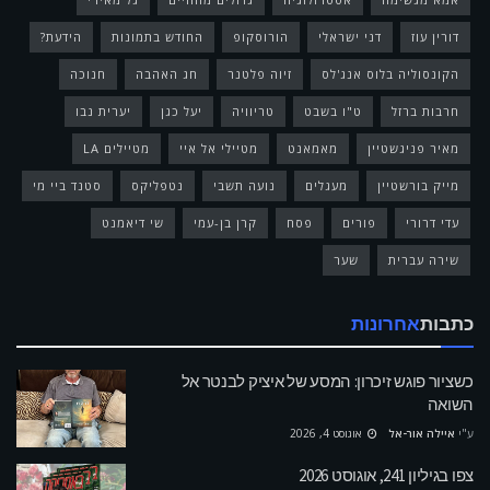
דורין עוז
דני ישראלי
הורוסקופ
החודש בתמונות
הידעת?
הקונסוליה בלוס אנג'לס
זיוה פלטנר
חג האהבה
חנוכה
חרבות ברזל
ט"ו בשבט
טריוויה
יעל כגן
יערית נבו
מאיר פניגשטיין
מאמאנט
מטיילי אל איי
מטיילים LA
מייק בורשטיין
מעגלים
נועה תשבי
נטפליקס
סטנד ביי מי
עדי דרורי
פורים
פסח
קרן בן-עמי
שי דיאמנט
שירה עברית
שער
כתבות
אחרונות
כשציור פוגש זיכרון: המסע של איציק לבנטר אל
השואה
ע"י
איילה אור-אל
אוגוסט 4, 2026
צפו בגיליון 241, אוגוסט 2026