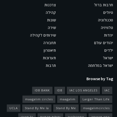
חרבות ברזל
צרכנות
טיולים
קהילה
טכנולוגיה
שונות
טלוויזיה
שירה
יהדות
שירותים לקהילה
יהודים עולם
תחבורה
ילדים
תיאטרון
ישראל
תערוכות
ישראל במלחמה
תרבות
Browse by Tag
IDB BANK
IDB
IAC LOS ANGELES
IAC
maagalim circles
maagalim
Larger Than Life
UCLA
Stand By Me la
Stand By Me
maagalimcircles
אמא מגשימה
אסטרולוגיה
גדולים מהחיים
גל מאירי