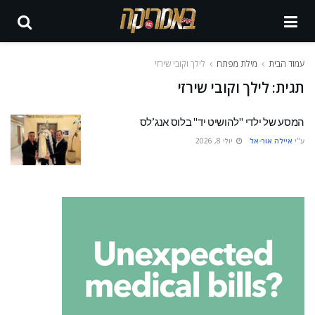
עמוד הבית
מילת מפתח
לילך וקובי שירזי
תגית:
לילך וקובי שירזי
המסע של ילדי "להושיט יד" בלוס אנג’לס
ע"י
איילה אור-אל
יולי 8, 2026