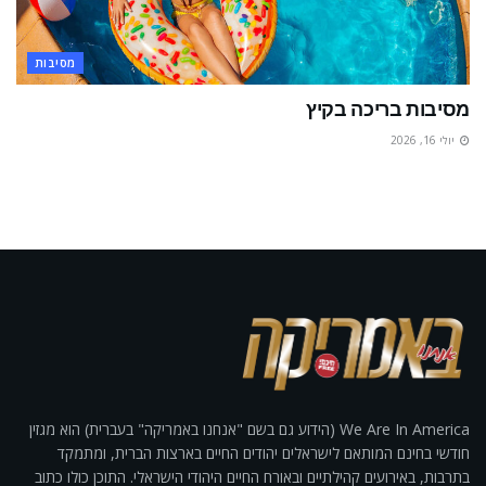
מסיבות
מסיבות בריכה בקיץ
יולי 16, 2026
We Are In America (הידוע גם בשם "אנחנו באמריקה" בעברית) הוא מגזין
חודשי בחינם המותאם לישראלים יהודים החיים בארצות הברית, ומתמקד
בתרבות, באירועים קהילתיים ובאורח החיים היהודי הישראלי. התוכן כולו כתוב