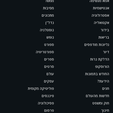
אמא מגשימה
ממשל
אנטישמיות
מסיבות
אסטרולוגיה
מתכונים
אקטואליה
נדל"ן
בידור
נוסטלגיה
בריאות
נופש
גליונות מודפסים
ספורט
דיור
ספורטריוויה
הדלקת נרות
ספרים
הורוסקופ
סרטים
החודש בתמונות
עולם
הידעת?
עסקים
חגים
פוליטיקה מקומית
חדשות מהעולם
פיננסים
חוק ומשפט
פסיכולוגיה
חינוך
פרסום