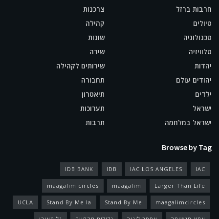
חרבות ברזל
צרכנות
טיולים
קהילה
טכנולוגיה
שונות
טלוויזיה
שירה
יהדות
שירותים לקהילה
יהודים עולם
תחבורה
ילדים
תיאטרון
ישראל
תערוכות
ישראל במלחמה
תרבות
Browse by Tag
IDB BANK
IDB
IAC LOS ANGELES
IAC
maagalim circles
maagalim
Larger Than Life
UCLA
Stand By Me la
Stand By Me
maagalimcircles
אמא מגשימה
אסטרולוגיה
גדולים מהחיים
גל מאירי