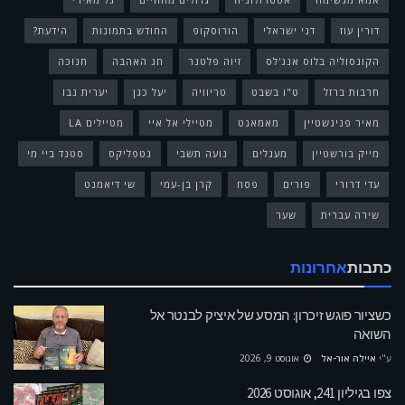
דורין עוז
דני ישראלי
הורוסקופ
החודש בתמונות
הידעת?
הקונסוליה בלוס אנג'לס
זיוה פלטנר
חג האהבה
חנוכה
חרבות ברזל
ט"ו בשבט
טריוויה
יעל כגן
יערית נבו
מאיר פניגשטיין
מאמאנט
מטיילי אל איי
מטיילים LA
מייק בורשטיין
מעגלים
נועה תשבי
נטפליקס
סטנד ביי מי
עדי דרורי
פורים
פסח
קרן בן-עמי
שי דיאמנט
שירה עברית
שער
כתבות
אחרונות
כשציור פוגש זיכרון: המסע של איציק לבנטר אל
השואה
ע"י
איילה אור-אל
אוגוסט 9, 2026
צפו בגיליון 241, אוגוסט 2026