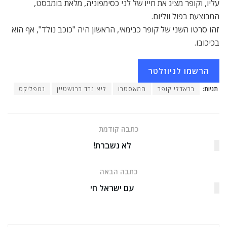
עליו, וקופר מציג את חייו של לני כסימפוניה, מלאת בומבסט,
המבוצעת בפול ווליום.
זהו סרטו השני של קופר כבימאי, הראשון היה "כוכב נולד", אף הוא
בכיכובו.
הרשמו לניוזלטר
תגיות:
בראדלי קופר
המאסטרו
ליאונרד ברנשטיין
נטפליקס
כתבה קודמת
לא נשברת!
כתבה הבאה
עם ישראל חי