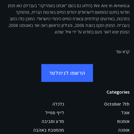
We Are In America (הידוע גם בשם "אנחנו באמריקה" בעברית) הוא מגזין
חודשי בחינם המותאם לישראלים יהודים החיים בארצות הברית, ומתמקד
בתרבות, באירועים קהילתיים ובאורח החיים היהודי הישראלי. התוכן כולו כתוב
בעברית. המגזין הוקם בשנת 2006, והגיליון הראשון ראה אור באוגוסט 2006.
המגזין יוצא לאור פעם בחודש על ידי אייל שמש.
קרא עוד
הרשמו לניוזלטר
Categories
October 7th
כלכלה
אוכל
לייף סטייל
אומנות
מדע וסביבה
אופנה
מהמטבח באהבה