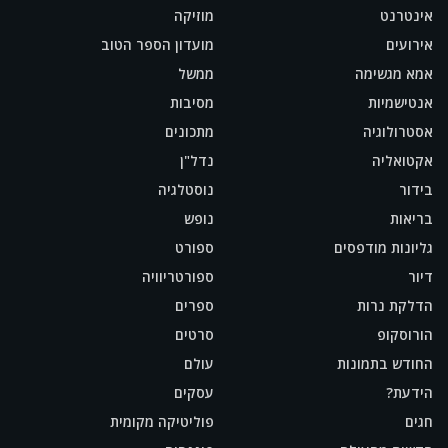
אינטרנט
מוזיקה
אירועים
מועדון הספר הטוב
אמא מגשימה
ממשל
אנטישמיות
מסיבות
אסטרולוגיה
מתכונים
אקטואליה
נדל"ן
בידור
נוסטלגיה
בריאות
נופש
גליונות מודפסים
ספורט
דיור
ספורטריוויה
הדלקת נרות
ספרים
הורוסקופ
סרטים
החודש בתמונות
עולם
הידעת?
עסקים
חגים
פוליטיקה מקומית