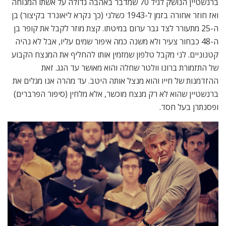
ברנשטיין הנושק לגיל 70 שמדבר באהבה גדולה על אשתו המנוחה
ואז חוזר אחורה בזמן ל-1943 כשלני (כך נקרא ליאונרד בקיצור) בן
ה-25 מתעורר לצד גבר ערום במיטתו. קצת מוזר לקבל את קופר בן
ה-48 כבחור צעיר ולא משנה כמה איפור שמים עליו, אבל לא נהיה
קטנוניים. לני מקבל טלפון שמזמין אותו להחליף את המנצח הקבוע
של התזמורת ברונו וולטר שחלה והוא מאושר עד הגג. זאת
ההזדמנות של חייו והוא מנצל אותה היטב. עד מהרה אנו מגלים את
ברנשטיין שהוא לא רק מנצח מוכשר, אלא מלחין (סיפור הפרברים)
ופסנתרן בעל חסד.