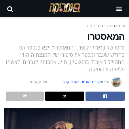
עמוד הבית
תרבות
סרטים
המאסטרו
סרטו של בראדלי קופר, "המאסטרו", יצא בנטפליקס
בחודש שעבר ומספר את סיפורו של המנצח היהודי
המהולל ליאונרד ברנשטיין, חייו, אהבותיו לגברים, לאשתו
פליסיה ולמוסיקה
ע"י
מערכת "אנחנו באמריקה"
ינואר 8, 2024