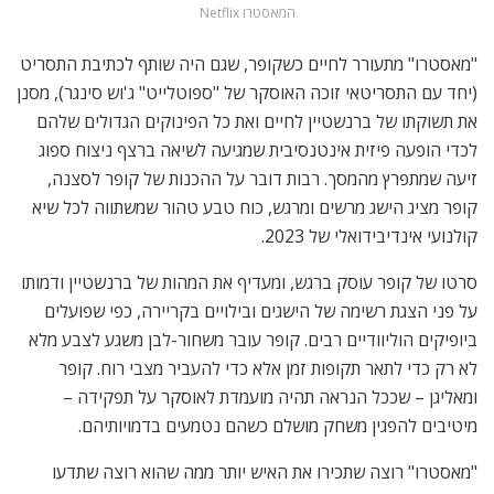
המאסטרו Netflix
"מאסטרו" מתעורר לחיים כשקופר, שגם היה שותף לכתיבת התסריט
(יחד עם התסריטאי זוכה האוסקר של "ספוטלייט" ג'וש סינגר), מסנן
את תשוקתו של ברנשטיין לחיים ואת כל הפינוקים הגדולים שלהם
לכדי הופעה פיזית אינטנסיבית שמגיעה לשיאה ברצף ניצוח ספוג
זיעה שמתפרץ מהמסך. רבות דובר על ההכנות של קופר לסצנה,
קופר מציג הישג מרשים ומרגש, כוח טבע טהור שמשתווה לכל שיא
קולנועי אינדיבידואלי של 2023.
סרטו של קופר עוסק ברגש, ומעדיף את המהות של ברנשטיין ודמותו
על פני הצגת רשימה של הישגים ובילויים בקריירה, כפי שפועלים
ביופיקים הוליוודיים רבים. קופר עובר משחור-לבן משגע לצבע מלא
לא רק כדי לתאר תקופות זמן אלא כדי להעביר מצבי רוח. קופר
ומאליגן – שככל הנראה תהיה מועמדת לאוסקר על תפקידה –
מיטיבים להפגין משחק מושלם כשהם נטמעים בדמויותיהם.
"מאסטרו" רוצה שתכירו את האיש יותר ממה שהוא רוצה שתדעו