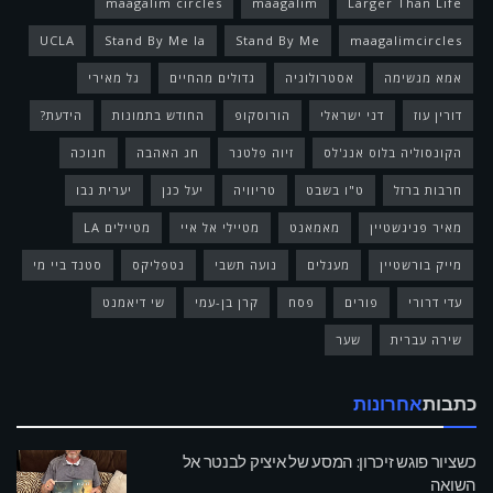
maagalim circles
maagalim
Larger Than Life
UCLA
Stand By Me la
Stand By Me
maagalimcircles
אמא מגשימה
אסטרולוגיה
גדולים מהחיים
גל מאירי
דורין עוז
דני ישראלי
הורוסקופ
החודש בתמונות
הידעת?
הקונסוליה בלוס אנג'לס
זיוה פלטנר
חג האהבה
חנוכה
חרבות ברזל
ט"ו בשבט
טריוויה
יעל כגן
יערית נבו
מאיר פניגשטיין
מאמאנט
מטיילי אל איי
מטיילים LA
מייק בורשטיין
מעגלים
נועה תשבי
נטפליקס
סטנד ביי מי
עדי דרורי
פורים
פסח
קרן בן-עמי
שי דיאמנט
שירה עברית
שער
כתבות
אחרונות
כשציור פוגש זיכרון: המסע של איציק לבנטר אל
השואה