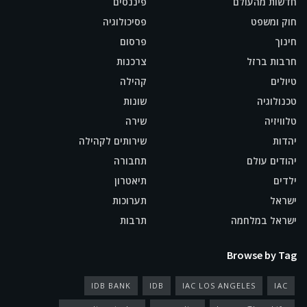
חדשות מהעולם
פיננסים
חוק ומשפט
פסיכולוגיה
חינוך
פרסום
חרבות ברזל
צרכנות
טיולים
קהילה
טכנולוגיה
שונות
טלוויזיה
שירה
יהדות
שירותים לקהילה
יהודים עולם
תחבורה
ילדים
תיאטרון
ישראל
תערוכות
ישראל במלחמה
תרבות
Browse by Tag
IDB BANK
IDB
IAC LOS ANGELES
IAC