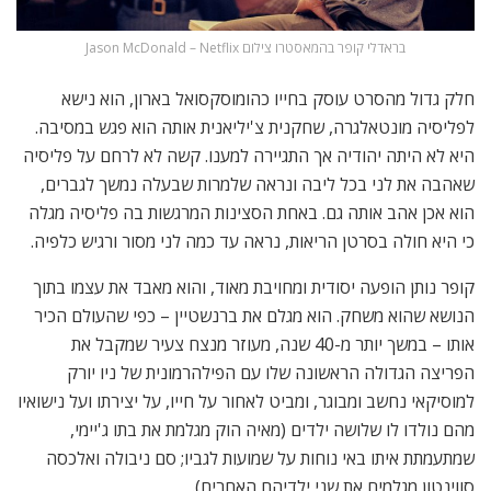
בראדלי קופר בהמאסטרו צילום Jason McDonald – Netflix
חלק גדול מהסרט עוסק בחייו כהומוסקסואל בארון, הוא נישא
לפליסיה מונטאלגרה, שחקנית צ'יליאנית אותה הוא פגש במסיבה.
היא לא היתה יהודיה אך התגיירה למענו. קשה לא לרחם על פליסיה
שאהבה את לני בכל ליבה ונראה שלמרות שבעלה נמשך לגברים,
הוא אכן אהב אותה גם. באחת הסצינות המרגשות בה פליסיה מגלה
כי היא חולה בסרטן הריאות, נראה עד כמה לני מסור ורגיש כלפיה.
קופר נותן הופעה יסודית ומחויבת מאוד, והוא מאבד את עצמו בתוך
הנושא שהוא משחק. הוא מגלם את ברנשטיין – כפי שהעולם הכיר
אותו – במשך יותר מ-40 שנה, מעוזר מנצח צעיר שמקבל את
הפריצה הגדולה הראשונה שלו עם הפילהרמונית של ניו יורק
למוסיקאי נחשב ומבוגר, ומביט לאחור על חייו, על יצירתו ועל נישואיו
מהם נולדו לו שלושה ילדים (מאיה הוק מגלמת את בתו ג'יימי,
שמתעמתת איתו באי נוחות על שמועות לגביו; סם ניבולה ואלכסה
סווינטון מגלמים את שני ילדיהם האחרים).