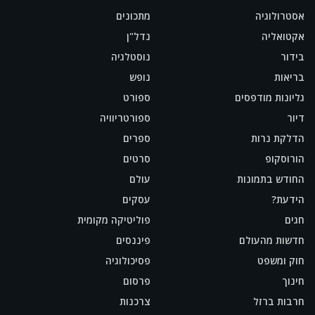
אסטרולוגיה
מתכונים
אקטואליה
נדל"ן
בידור
נוסטלגיה
בריאות
נופש
גליונות מודפסים
ספורט
דיור
ספורטריוויה
הדלקת נרות
ספרים
הורוסקופ
סרטים
החודש בתמונות
עולם
הידעת?
עסקים
חגים
פוליטיקה מקומית
חדשות מהעולם
פיננסים
חוק ומשפט
פסיכולוגיה
חינוך
פרסום
חרבות ברזל
צרכנות