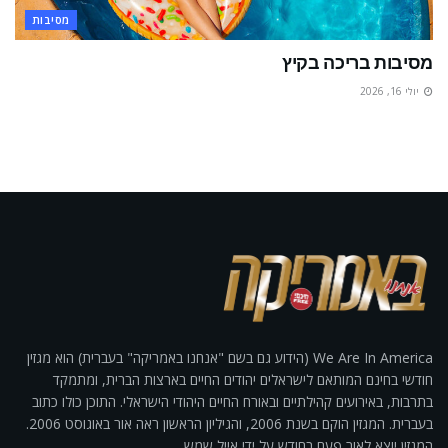
מסיבות
מסיבות בריכה בקיץ
יולי 16, 2026
We Are In America (הידוע גם בשם "אנחנו באמריקה" בעברית) הוא מגזין
חודשי בחינם המותאם לישראלים יהודים החיים בארצות הברית, ומתמקד
בתרבות, באירועים קהילתיים ובאורח החיים היהודי הישראלי. התוכן כולו כתוב
בעברית. המגזין הוקם בשנת 2006, והגיליון הראשון ראה אור באוגוסט 2006.
המגזין יוצא לאור פעם בחודש על ידי אייל שמש.