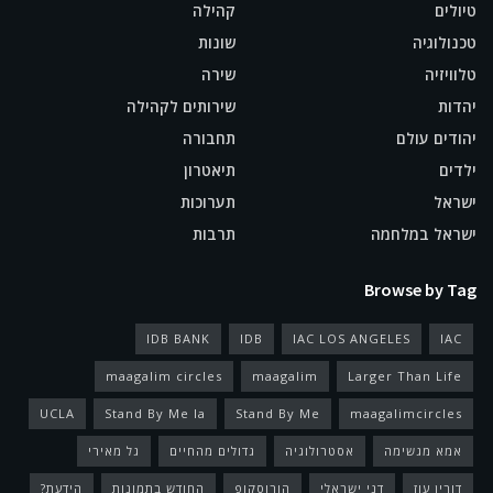
טיולים
קהילה
טכנולוגיה
שונות
טלוויזיה
שירה
יהדות
שירותים לקהילה
יהודים עולם
תחבורה
ילדים
תיאטרון
ישראל
תערוכות
ישראל במלחמה
תרבות
Browse by Tag
IDB BANK
IDB
IAC LOS ANGELES
IAC
maagalim circles
maagalim
Larger Than Life
UCLA
Stand By Me la
Stand By Me
maagalimcircles
אמא מגשימה
אסטרולוגיה
גדולים מהחיים
גל מאירי
דורין עוז
דני ישראלי
הורוסקופ
החודש בתמונות
הידעת?