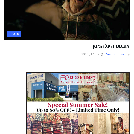
סרטים
אובססיה על המסך
ע"י
איילה אור-אל
יוני 17, 2026