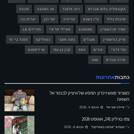
הקונסוליה בלוס אנג'לס
זיוה פלטנר
חג האהבה
חנוכה
חרבות ברזל
ט"ו בשבט
טריוויה
יעל כגן
יערית נבו
מאיר פניגשטיין
מאמאנט
מטיילי אל איי
מטיילים LA
מייק בורשטיין
מעגלים
נועה תשבי
נטפליקס
סטנד ביי מי
עדי דרורי
פורים
פסח
קרן בן-עמי
שי דיאמנט
שירה עברית
שער
כתבות
אחרונות
כשציור פוגש זיכרון: המסע של איציק לבנטר אל
השואה
ע"י
איילה אור-אל
אוגוסט 4, 2026
צפו בגיליון 241, אוגוסט 2026
ע"י
מערכת "אנחנו באמריקה"
אוגוסט 4, 2026