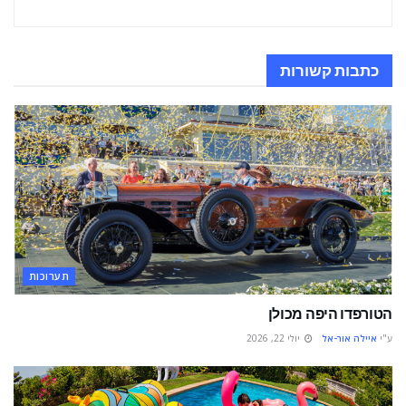
כתבות
קשורות
תערוכות
הטורפדו היפה מכולן
ע"י
איילה אור-אל
יולי 22, 2026