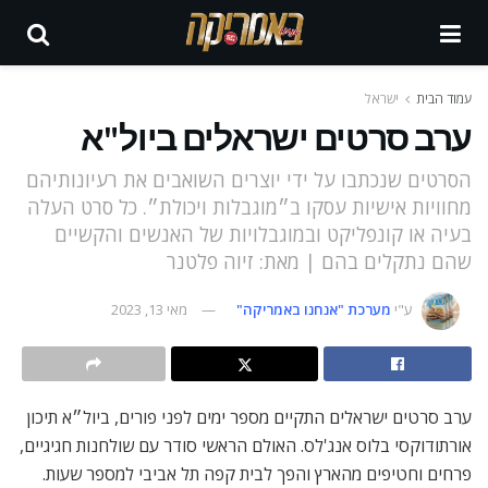
עמוד הבית
ישראל
ערב סרטים ישראלים ביול"א
הסרטים שנכתבו על ידי יוצרים השואבים את רעיונותיהם
מחוויות אישיות עסקו ב״מוגבלות ויכולת״. כל סרט העלה
בעיה או קונפליקט ובמוגבלויות של האנשים והקשיים
שהם נתקלים בהם | מאת: זיוה פלטנר
ע"י
מערכת "אנחנו באמריקה"
מאי 13, 2023
ערב סרטים ישראלים התקיים מספר ימים לפני פורים, ביול״א תיכון
אורתודוקסי בלוס אנג'לס. האולם הראשי סודר עם שולחנות חגיגיים,
פרחים וחטיפים מהארץ והפך לבית קפה תל אביבי למספר שעות.