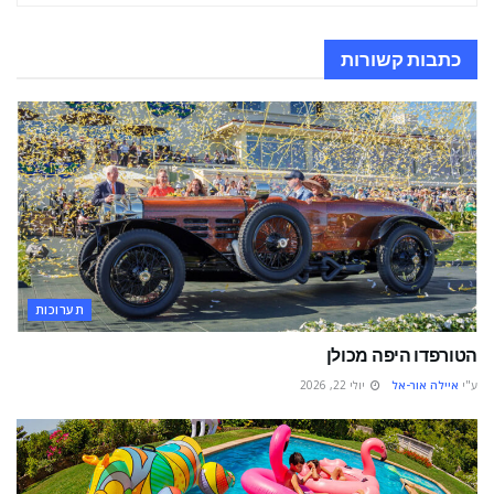
כתבות
קשורות
תערוכות
הטורפדו היפה מכולן
ע"י
איילה אור-אל
יולי 22, 2026