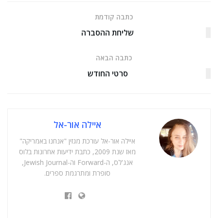
כתבה קודמת
שליחת ההסברה
כתבה הבאה
סרטי החודש
איילה אור-אל
איילה אור-אל עורכת מגזין "אנחנו באמריקה"
מאז שנת 2009, כתבת ידיעות אחרונות בלוס
אנג'לס, ה-Forward וה-Jewish Journal,
סופרת ומתרגמת ספרים.