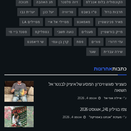
הקונסוליה בלוס אנג'לס
זיוה פלטנר
חג האהבה
חנוכה
חרבות ברזל
ט"ו בשבט
טריוויה
יעל כגן
יערית נבו
מאיר פניגשטיין
מאמאנט
מטיילי אל איי
מטיילים LA
מייק בורשטיין
מעגלים
נועה תשבי
נטפליקס
סטנד ביי מי
עדי דרורי
פורים
פסח
קרן בן-עמי
שי דיאמנט
שירה עברית
שער
כתבות
אחרונות
כשציור פוגש זיכרון: המסע של איציק לבנטר אל
השואה
ע"י
איילה אור-אל
אוגוסט 4, 2026
צפו בגיליון 241, אוגוסט 2026
ע"י
מערכת "אנחנו באמריקה"
אוגוסט 4, 2026