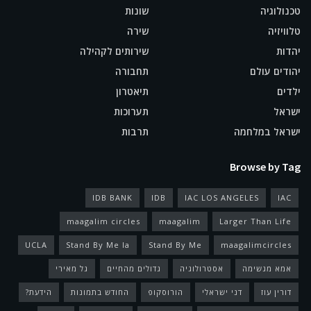
טכנולוגיה
שונות
טלוויזיה
שירה
יהדות
שירותים לקהילה
יהודים עולם
תחבורה
ילדים
תיאטרון
ישראל
תערוכות
ישראל במלחמה
תרבות
Browse by Tag
IDB BANK
IDB
IAC LOS ANGELES
IAC
maagalim circles
maagalim
Larger Than Life
UCLA
Stand By Me la
Stand By Me
maagalimcircles
אמא מגשימה
אסטרולוגיה
גדולים מהחיים
גל מאירי
דורין עוז
דני ישראלי
הורוסקופ
החודש בתמונות
הידעת?