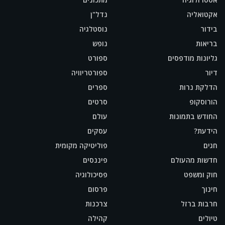
אקטואליה
נדל"ן
בידור
נוסטלגיה
בריאות
נופש
גליונות מודפסים
ספורט
דיור
ספורטריוויה
הדלקת נרות
ספרים
הורוסקופ
סרטים
החודש בתמונות
עולם
הידעת?
עסקים
חגים
פוליטיקה מקומית
חדשות מהעולם
פיננסים
חוק ומשפט
פסיכולוגיה
חינוך
פרסום
חרבות ברזל
צרכנות
טיולים
קהילה