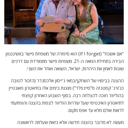
"אם אשכח" (If I forget) הוא סיפורה של משפחת פישר בוושינגטון
הבירה בתחילת המאה ה-21. משפחת פישר מתמודדת עם דרכים
שונות לאמץ את היהדות, ישראל, השואה ואחד את השני.
ההצגה בבימויו של השחקן/במאי ג'ייסון אלכסנדר (הזכור לטובה
כג'ורג' קסטנזה מ"סיינפלד") מוצגת בימים אלו בתיאטרון פאונטיין
בהוליווד וזוכה להצלחה רבה. בסוף השבוע האחרון קפצתי
לתיאטרון האינטימי שעל שדרות הוליווד לצפות בהצגה והופתעתי
לראות אולם מלא עד אפס מקום.
מעשה לא מדובר בהצגה חדשה אלא כזאת שעלתה לראשונה