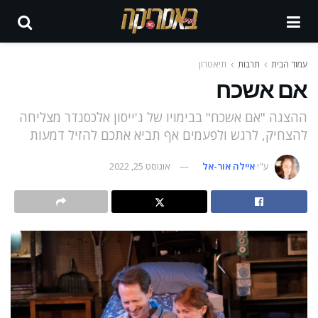
עמוד הבית
תרבות
תיאטרון
אם אשכח
ההצגה "אם אשכח" בבימויו של ג'ייסון אלכסנדר מצליחה
להצחיק, לרגש ולפעמים אף תביא אתכם להזיל דמעות
ע"י
איילה אור-אל
אוגוסט 25, 2022