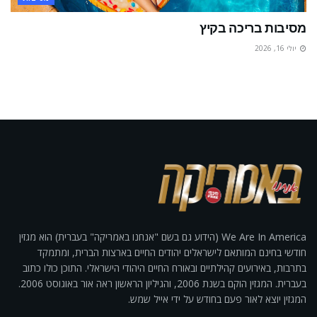
מסיבות בריכה בקיץ
יולי 16, 2026
We Are In America (הידוע גם בשם "אנחנו באמריקה" בעברית) הוא מגזין
חודשי בחינם המותאם לישראלים יהודים החיים בארצות הברית, ומתמקד
בתרבות, באירועים קהילתיים ובאורח החיים היהודי הישראלי. התוכן כולו כתוב
בעברית. המגזין הוקם בשנת 2006, והגיליון הראשון ראה אור באוגוסט 2006.
המגזין יוצא לאור פעם בחודש על ידי אייל שמש.