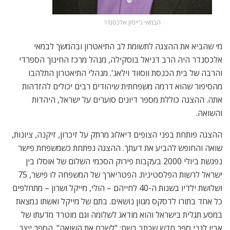
הבמאי ג'ייסון אלכסנדר
מי שהביא את ההצגה לתשומת לב התיאטרון ובהמשך לבמאי
אלכסנדר היה הרב דניאל בוסקילה, מנהל מרכז החינוך הספרדי
והרבה של בית הכנסת ווסווד וילאג'. מנהלי התיאטרון התלהבו
מהסיפור שהוא דרמה משפחתית שיהודים רבים יכולים להזדהות
אתה. ההצגה כוללת מספר דיונים סוערים על ישראל, היהדות
והשואה.
ההצגה פותחת בפני הצופים דיאלוג מרתק על זיכרון, זיקנה, ציונות,
שואה והחופש להביע את דעתך. ההצגה נפתחת כשמשפחת פישר
נפגשת ביולי 2000 בעקבות פירוק הסכמי השלום של אוסלו בין
ישראל לרשות הפלסטינית. הפטריארך של המשפחה לו פישר, 75
ושלושת ילדיו בשנות ה-40 לחייהם – הולי, מייקל ושרון – מתחלפים
כל אחד בתורו לדסקס מגוון נושאים. בתם של מייקל ואשתו נמצאת
במסע תגלית בישראל והוא מודאג לשלומה וגם מוטרד מדעתו של
אביו לגבי ספר חדש שכתב בשם: "לשכח את השואה". הספר ייצר