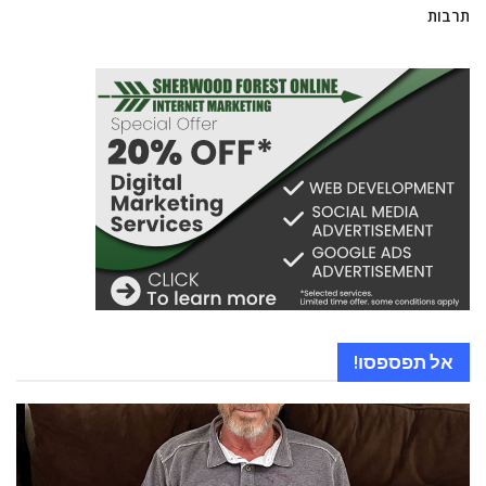
תרבות
אל תפספסו!