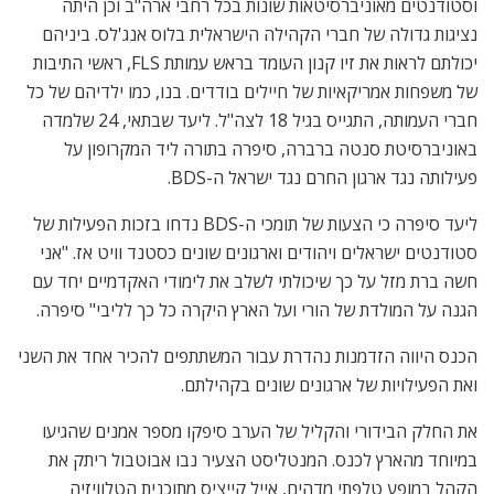
וסטודנטים מאוניברסיטאות שונות בכל רחבי ארה"ב וכן היתה
נציגות גדולה של חברי הקהילה הישראלית בלוס אנג'לס. ביניהם
יכולתם לראות את זיו קנון העומד בראש עמותת FLS, ראשי התיבות
של משפחות אמריקאיות של חיילים בודדים. בנו, כמו ילדיהם של כל
חברי העמותה, התגייס בגיל 18 לצה"ל. ליעד שבתאי, 24 שלמדה
באוניברסיטת סנטה ברברה, סיפרה בתורה ליד המקרופון על
פעילותה נגד ארגון החרם נגד ישראל ה-BDS.
ליעד סיפרה כי הצעות של תומכי ה-BDS נדחו בזכות הפעילות של
סטודנטים ישראלים ויהודים וארגונים שונים כסטנד וויט אז. "אני
חשה ברת מזל על כך שיכולתי לשלב את לימודי האקדמיים יחד עם
הגנה על המולדת של הורי ועל הארץ היקרה כל כך לליבי" סיפרה.
הכנס היווה הזדמנות נהדרת עבור המשתתפים להכיר אחד את השני
ואת הפעילויות של ארגונים שונים בקהילתם.
את החלק הבידורי והקליל של הערב סיפקו מספר אמנים שהגיעו
במיוחד מהארץ לכנס. המנטליסט הצעיר נבו אבוטבול ריתק את
הקהל במופע טלפתי מדהים, אייל קייציס מתוכנית הטלוויזיה