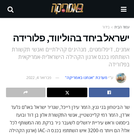
עמוד הבית
בידור
ישראל ביחד בהוליווד, פלורידה
אמנים, דיפלומטים, מנהיגים קהילתיים ואנשי תקשורת
השתתפו בכנס ארגון הקהילה הישראלית-אמריקאית
בפלורידה
ע"י
מערכת "אנחנו באמריקה"
פברואר 4, 2022
שר הביטחון בני גנץ, הזמר עידן רייכל, שגריר ישראל באו"ם גלעד
ארדן, הזמר רמי קליינשטיין, אנשי התקשורת אלון בן דוד ובועז
ביסמוט וראש עיריית ירושלים לשעבר ניר ברקת. מה המשותף לכל
אלו? הם ויותר מ-3200 איש השתתפו בכנס ה-IAC (ארגון הקהילה