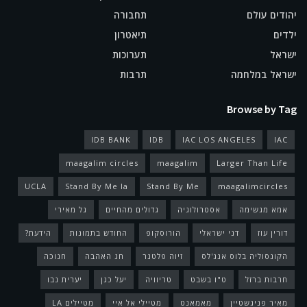
יהודים עולם
תחבורה
ילדים
תיאטרון
ישראל
תערוכות
ישראל במלחמה
תרבות
Browse by Tag
IDB BANK
IDB
IAC LOS ANGELES
IAC
maagalim circles
maagalim
Larger Than Life
UCLA
Stand By Me la
Stand By Me
maagalimcircles
אמא מגשימה
אסטרולוגיה
גדולים מהחיים
גל מאירי
דורין עוז
דני ישראלי
הורוסקופ
החודש בתמונות
הידעת?
הקונסוליה בלוס אנג'לס
זיוה פלטנר
חג האהבה
חנוכה
חרבות ברזל
ט"ו בשבט
טריוויה
יעל כגן
יערית נבו
מאיר פניגשטיין
מאמאנט
מטיילי אל איי
מטיילים LA