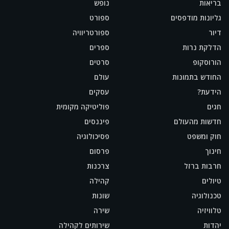
בריאות
נופש
גליונות מודפסים
ספורט
דיור
ספורטריוויה
הדלקת נרות
ספרים
הורוסקופ
סרטים
החודש בתמונות
עולם
הידעת?
עסקים
חגים
פוליטיקה מקומית
חדשות מהעולם
פיננסים
חוק ומשפט
פסיכולוגיה
חינוך
פרסום
חרבות ברזל
צרכנות
טיולים
קהילה
טכנולוגיה
שונות
טלוויזיה
שירה
יהדות
שירותים לקהילה