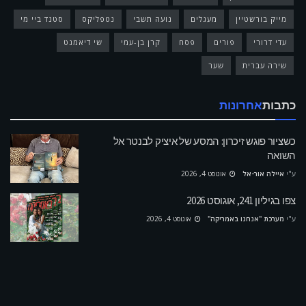
מייק בורשטיין
מעגלים
נועה תשבי
נטפליקס
סטנד ביי מי
עדי דרורי
פורים
פסח
קרן בן-עמי
שי דיאמנט
שירה עברית
שער
כתבות
אחרונות
כשציור פוגש זיכרון: המסע של איציק לבנטר אל
השואה
ע"י
איילה אור-אל
אוגוסט 4, 2026
צפו בגיליון 241, אוגוסט 2026
ע"י
מערכת "אנחנו באמריקה"
אוגוסט 4, 2026