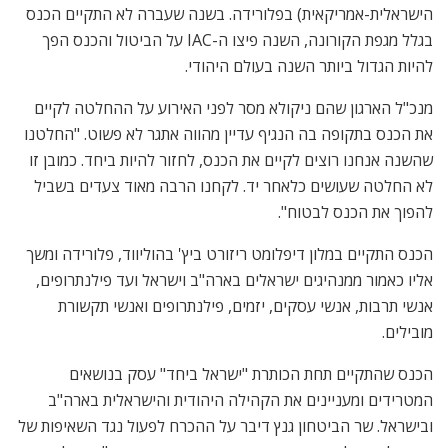
הישראלית-אמריקאית) בפלורידה. בשנה שעברה לא התקיים הכנס
בגלל מגפת הקורונה, השנה פיצו ה-IAC על הביטול והכנס הפך
להיות הגדול ביותר השנה בעולם היהודי.
מנכ"ל הארגון שהם ניקולא מסר לפני האירוע על ההחלטה לקיים
את הכנס בתקופה בה הנגיף עדיין מהווה אתגר לא פשוט. "החלטנו
שהשנה אנחנו רוצים לקיים את הכנס, לחזור להיות ביחד. כמובן זו
לא החלטה שעושים כלאחר יד. לקחנו הרבה מאוד צעדים בשביל
להפוך את הכנס לבטוח".
הכנס התקיים במלון דיפלומט ריזורט ביץ' בהוליווד, פלורידה ומשך
אליו כאמור ממנהיגים ישראלים בארה"ב וישראל ועד פילנתרופים,
אנשי תרבות, אנשי עסקים, יזמים, פילנתרופים ואנשי תקשורת
מובילים.
הכנס שהתקיים תחת הכותרת "ישראל ביחד" עסק בנושאים
המטרידים ומעניינים את הקהילה היהודית והישראלית בארה"ב
ובישראל. שר הביטחון גנץ דיבר על ההכרח לפעול נגד השאיפות של