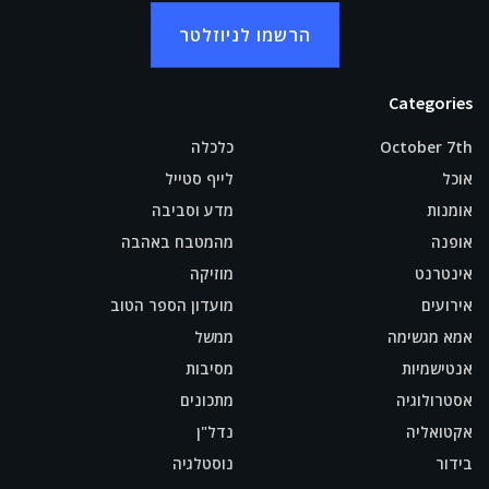
הרשמו לניוזלטר
Categories
October 7th
כלכלה
אוכל
לייף סטייל
אומנות
מדע וסביבה
אופנה
מהמטבח באהבה
אינטרנט
מוזיקה
אירועים
מועדון הספר הטוב
אמא מגשימה
ממשל
אנטישמיות
מסיבות
אסטרולוגיה
מתכונים
אקטואליה
נדל"ן
בידור
נוסטלגיה