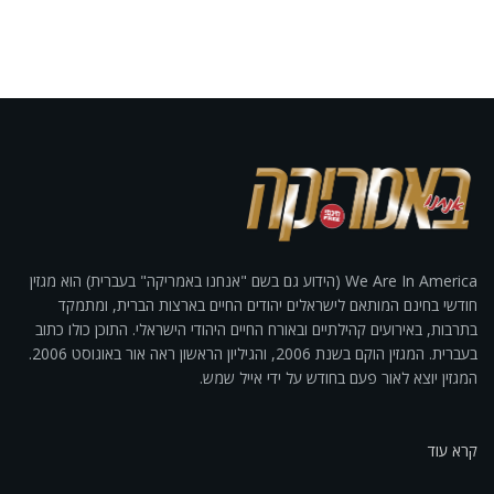
We Are In America (הידוע גם בשם "אנחנו באמריקה" בעברית) הוא מגזין
חודשי בחינם המותאם לישראלים יהודים החיים בארצות הברית, ומתמקד
בתרבות, באירועים קהילתיים ובאורח החיים היהודי הישראלי. התוכן כולו כתוב
בעברית. המגזין הוקם בשנת 2006, והגיליון הראשון ראה אור באוגוסט 2006.
המגזין יוצא לאור פעם בחודש על ידי אייל שמש.
קרא עוד