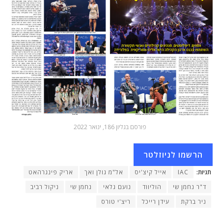
פורסם בגליון 186, ינואר 2022
הרשמו לניוזלטר
תגיות:
IAC
אייל קיצ'יס
אל"מ גולן ואך
אריק פינגרהאט
ד"ר נחמן שי
הוליווד
נועם גלאי
נחמן שי
ניקול רביב
ניר ברקת
עידן רייכל
ריצ'י טורס