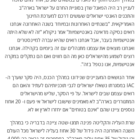
לעניין רב היה הפאנל שדן בסוגיית החרם על ישראל בארה"ב
והתכנים האנטי ישראלים שעושים דרכם למערכת החינוך
האמריקאית. "בשנתיים האחרונות ובמיוחד בשנה האחרונה אנחנו
רואים נסיקה מדאיגה באנטישמיות" אמר ניקולא "זה לא שלא היתה
אנטישמיות בעבר, אבל אנחנו רואים שהיא עברה למיינסטרים
ואנחנו מוצאים את עצמנו מתנהלים עם זה ביומיום בקהילה. אנחנו
רוצים לשמוע מהישראלים כאן מה הם חווים ואם הם נתקלים במקרה
אנטישמיות, אנו נטפל בזה".
אחד הנושאים המעניינים שנידונו במהלך הכנס, היה סקר שערך ה-
IAC במסגרתו נשאלו ישראלים לגבי תוכניותיהם לעתיד והאם הם
רואים עצמם שבים לישראל. על פי הסקר, שליש מהישראלים
המתגוררים בארה"ב לא מאמינים שישובו לישראל אי פעם ו- 20 אחוז
נוספים ציינו שהם "אינם בטוחים" אם יחזרו לארץ או לא.
שרת העליה והקליטה פנינה תמנו-שטה ציינה בדבריה כי במהלך
השנה האחרונה היה גידול של 30 אחוז בעליה לישראל מכל העולם
וכן גידול של 35 אחוז עליה מארה"ב. במספרים זה נראה כך: 4,000