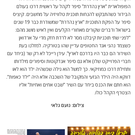
הפופולארית "ארץ נהדרת" סיפר לקהל על ראשית דרכו בעולם
הבידור כשהתבקש להנחות תוכנית טלוויזיה על מחשבים. קיציס
סיפר על הפקת התוכנית "ארץ נהדרת" שמשודרת כבר 19 שנים
בישראל ודברים שקורים מאחורי הקלעים ואין לאיש מושג מהם:
"לפני שתי תוכניות קיבלנו מסר לא לרדת חזק מדי על ארדואן
כשצמד נהגי אגד החטופים עדיין שהו בטורקיה. למזלנו בעת
השידור הם כבר היו בדרכם לארץ". עידן רייכל לא רק שר (ביחד עם
חברי הפרוייקט שלו) אלא גם סיפר אנדקוטות וסיפורים מילדותו
ותחילת דרכו כמוזיקאי. כך למשל הוא גילה שכשהיה ילד הוא לאו
דווקא היה הילד הגזעי והמקובל של השכבה אלא היה "ילד כאפות".
הוא חתם את הכנס ביחד עם השיר "שבט אחים ואחיות" אליו
הצטרף הקהל כולו.
צילום: נועם גלאי