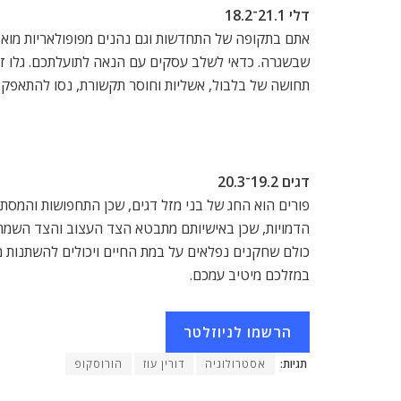
דלי 21.1־18.2
אתם בתקופה של התחדשות וגם נהנים מפופולאריות מואצת.
שבשגרה. כדאי לשלב עסקים עם הנאה לתועלתכם. גלו זהיר
תחושה של בלבול, אשליות וחוסר תקשורת, נסו להתאפק, ש
דגים 19.2־20.3
פורים הוא החג של בני מזל דגים, שכן התחפושות והמסתור
הדמויות, שכן באישיותם מתבטא הצד העצוב והצד השמח. 
כולם שחקנים נפלאים על במת החיים ויכולים להשתנות מו
במזלכם מיטיב עמכם.
הרשמו לניוזלטר
תגיות:
אסטרולוגיה
דורין עוז
הורוסקופ