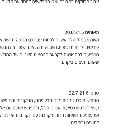
עבור הרווקים בחבורה ואלו המבקשים למסד את הקשר- החו
תאומים 21.5־20.6
השמש במזל טלה עשויה לפתוח עבורכם תנופה חדשה של מח
פורימית ילדותית וכיפית. השבועות הבאים ישפרו את הרגש
מפתיעים לתחפושות. לקראת המחצית השנייה של החודש מ
שאתם חפצים ביקרם.
סרטן 21.6־22.7
החודש תוכלו ליהנות מבני המשפחה, מביקורים ומחופשות
עשוי להדגיש נסיעות וענייני חו"ל, ולהפגיש אתכם עם 
את עצמכם בשיחות רבות ומקרבות עם הקרובים אליכם. ל
לחוצים ובודדים.