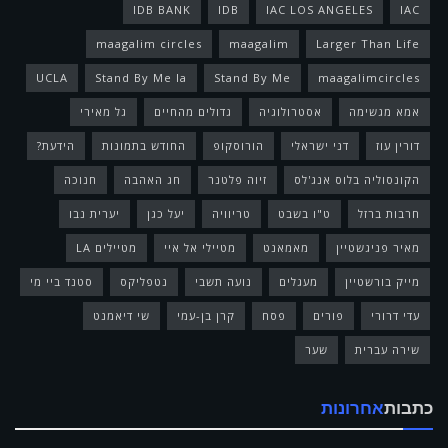
IDB BANK
IDB
IAC LOS ANGELES
IAC
maagalim circles
maagalim
Larger Than Life
UCLA
Stand By Me la
Stand By Me
maagalimcircles
אמא מגשימה
אסטרולוגיה
גדולים מהחיים
גל מאירי
דורין עוז
דני ישראלי
הורוסקופ
החודש בתמונות
הידעת?
הקונסוליה בלוס אנג'לס
זיוה פלטנר
חג האהבה
חנוכה
חרבות ברזל
ט"ו בשבט
טריוויה
יעל כגן
יערית נבו
מאיר פניגשטיין
מאמאנט
מטיילי אל איי
מטיילים LA
מייק בורשטיין
מעגלים
נועה תשבי
נטפליקס
סטנד ביי מי
עדי דרורי
פורים
פסח
קרן בן-עמי
שי דיאמנט
שירה עברית
שער
כתבות
אחרונות