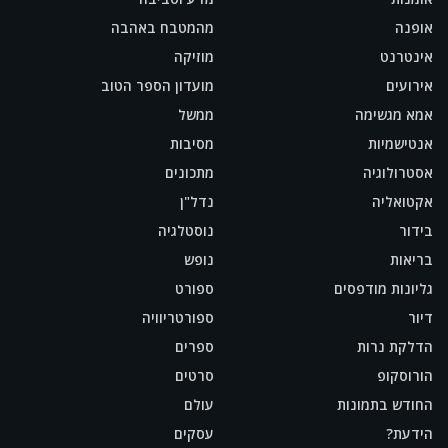
אופנה
מהמטבח באהבה
אינטרנט
מוזיקה
אירועים
מועדון הספר הטוב
אמא מגשימה
ממשל
אנטישמיות
מסיבות
אסטרולוגיה
מתכונים
אקטואליה
נדל"ן
בידור
נוסטלגיה
בריאות
נופש
גליונות מודפסים
ספורט
דיור
ספורטריוויה
הדלקת נרות
ספרים
הורוסקופ
סרטים
החודש בתמונות
עולם
הידעת?
עסקים