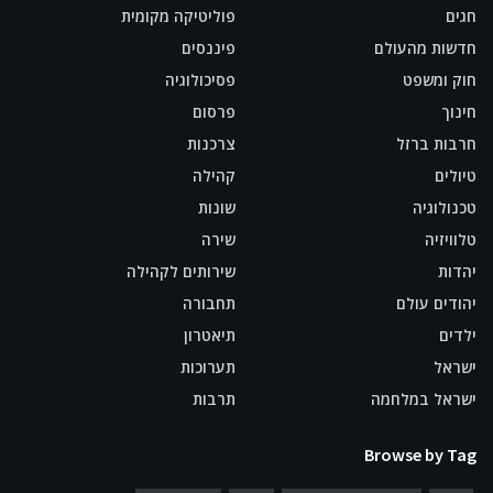
חגים
פוליטיקה מקומית
חדשות מהעולם
פיננסים
חוק ומשפט
פסיכולוגיה
חינוך
פרסום
חרבות ברזל
צרכנות
טיולים
קהילה
טכנולוגיה
שונות
טלוויזיה
שירה
יהדות
שירותים לקהילה
יהודים עולם
תחבורה
ילדים
תיאטרון
ישראל
תערוכות
ישראל במלחמה
תרבות
Browse by Tag