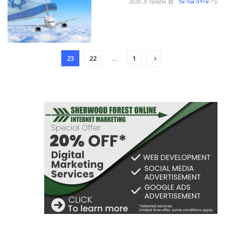
ע"י
איילה אור-אל
אוקטובר 9, 2020
23
22
…
1