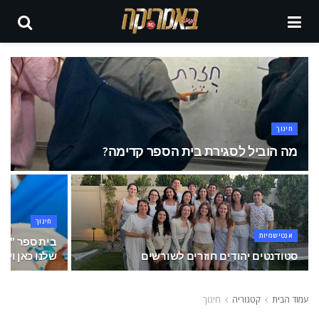
חינוך
מה הוביל לסגירת בית הספר קדימה?
חינוך
אנטישמיות
בית ספר "עמי
סטודנטים יהודים חוזרים לשורשים
שלנו כאן ועכ
עמוד הבית
קטגוריה
חינוך