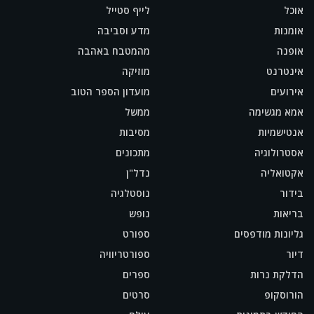
אוכל
לייף סטייל
אומנות
מדע וסביבה
אופנה
מהמטבח באהבה
אינטרנט
מוזיקה
אירועים
מועדון הספר הטוב
אמא מגשימה
ממשל
אנטישמיות
מסיבות
אסטרולוגיה
מתכונים
אקטואליה
נדל"ן
בידור
נוסטלגיה
בריאות
נופש
גליונות מודפסים
ספורט
דיור
ספורטריוויה
הדלקת נרות
ספרים
הורוסקופ
סרטים