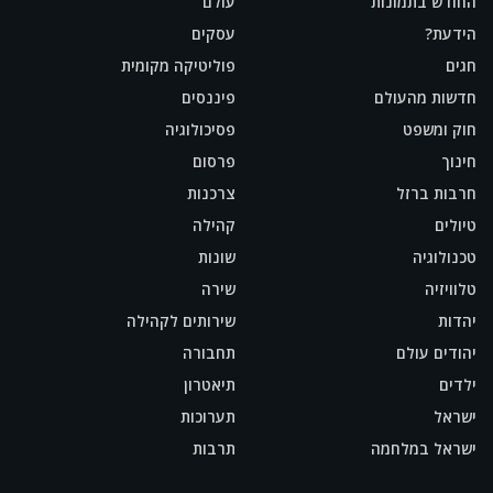
החודש בתמונות
עולם
הידעת?
עסקים
חגים
פוליטיקה מקומית
חדשות מהעולם
פיננסים
חוק ומשפט
פסיכולוגיה
חינוך
פרסום
חרבות ברזל
צרכנות
טיולים
קהילה
טכנולוגיה
שונות
טלוויזיה
שירה
יהדות
שירותים לקהילה
יהודים עולם
תחבורה
ילדים
תיאטרון
ישראל
תערוכות
ישראל במלחמה
תרבות