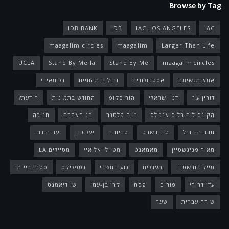
Browse by Tag
IDB BANK
IDB
IAC LOS ANGELES
IAC
maagalim circles
maagalim
Larger Than Life
UCLA
Stand By Me la
Stand By Me
maagalimcircles
אמא מגשימה
אסטרולוגיה
גדולים מהחיים
גל מאירי
דורין עוז
דני ישראלי
הורוסקופ
החודש בתמונות
הידעת?
הקונסוליה בלוס אנג'לס
זיוה פלטנר
חג האהבה
חנוכה
חרבות ברזל
ט"ו בשבט
טריוויה
יעל כגן
יערית נבו
מאיר פניגשטיין
מאמאנט
מטיילי אל איי
מטיילים LA
מייק בורשטיין
מעגלים
נועה תשבי
נטפליקס
סטנד ביי מי
עדי דרורי
פורים
פסח
קרן בן-עמי
שי דיאמנט
שירה עברית
שער