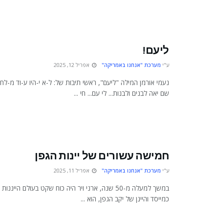
ליעם!
ע"י
מערכת "אנחנו באמריקה"
אפריל 12, 2025
נעמי אורמן המילה "ליעם", ראשי תיבות של: ל-א י-היו ע-וד מ-לח
שם יאה לבנים ולבנות... לי עם... חי ...
חמישה עשורים של יינות הגפן
ע"י
מערכת "אנחנו באמריקה"
אפריל 11, 2025
במשך למעלה מ-50 שנה, ארני ויר היה כוח שקט בעולם היינ
כמייסד והיינן של יקב הגפן, הוא ...