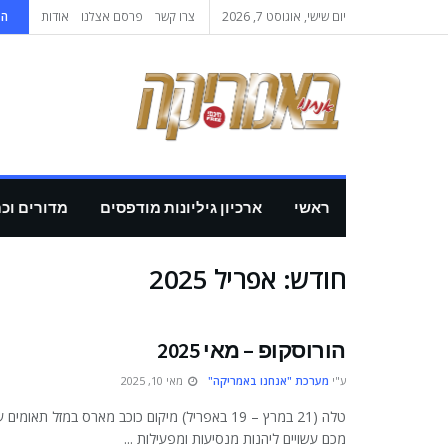
יום שישי, אוגוסט 7, 2026
צרו קשר
פרסם אצלנו
אודות
הי
ראשי
ארכיון גיליונות מודפסים
מדורים וכ
חודש:
אפריל 2025
הורוסקופ – מאי 2025
ע"י
מערכת "אנחנו באמריקה"
מאי 10, 2025
טלה (21 במרץ – 19 באפריל) מיקום כוכב מארס במזל תאומ
מכם עשויים ליהנות מנסיעות ומפעילות ...