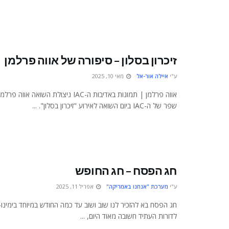
זיכרון בסלון – סיפורה של אווה פרלמן
ע"י
איילה אור-אל
מאי 10, 2025
אווה פרלמן | תמונות באדיבות ה-IAC ניצולת הש
שפר של ה-IAC ביום השואה לאירוע "זיכרון בסלון". ...
חג הפסח – חג החופש
ע"י
מערכת "אנחנו באמריקה"
אפריל 11, 2025
חג הפסח בא להזכיר לנו שוב ושוב עד כמה החודש במיוחד בימינו
לדורות העתיד חשובה מאוד היום, ...