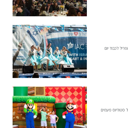
ה-IAC בוודלנד הילס לבש חג ביום ראשון ה-30 באפריל לכבוד יום
סל סטודיוס פעמים