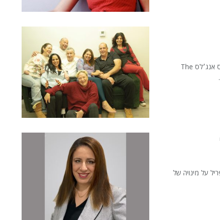
בהתרגשות עצומה אני שמחה לבשר שהתיאטרון הישראלי של לוס אנג׳לס The
טי ומסחרי שבסיסו בניו יורק, הודיע ב-19 באפריל על מינויה של