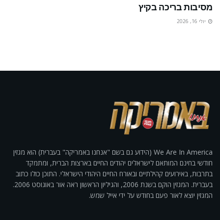
מסיבות בריכה בקיץ
יולי 16, 2026
We Are In America (הידוע גם בשם "אנחנו באמריקה" בעברית) הוא מגזין
חודשי בחינם המותאם לישראלים יהודים החיים בארצות הברית, ומתמקד
בתרבות, באירועים קהילתיים ובאורח החיים היהודי הישראלי. התוכן כולו כתוב
בעברית. המגזין הוקם בשנת 2006, והגיליון הראשון ראה אור באוגוסט 2006.
המגזין יוצא לאור פעם בחודש על ידי אייל שמש.