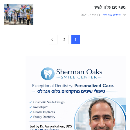
מפגינים על ווילשיר
ע"י
איילה אור-אל
יוני 2, 2021
2
1