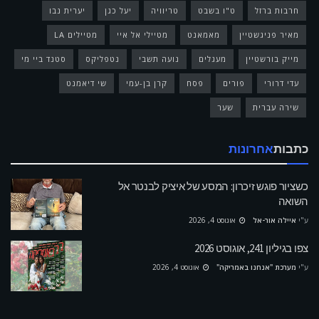
חרבות ברזל
ט"ו בשבט
טריוויה
יעל כגן
יערית נבו
מאיר פניגשטיין
מאמאנט
מטיילי אל איי
מטיילים LA
מייק בורשטיין
מעגלים
נועה תשבי
נטפליקס
סטנד ביי מי
עדי דרורי
פורים
פסח
קרן בן-עמי
שי דיאמנט
שירה עברית
שער
כתבות
אחרונות
כשציור פוגש זיכרון: המסע של איציק לבנטר אל
השואה
ע"י
איילה אור-אל
אוגוסט 4, 2026
צפו בגיליון 241, אוגוסט 2026
ע"י
מערכת "אנחנו באמריקה"
אוגוסט 4, 2026