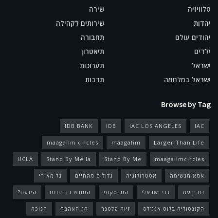
טלוויזיה
שירה
יהדות
שירותים לקהילה
יהודים עולם
תחבורה
ילדים
תיאטרון
ישראל
תערוכות
ישראל במלחמה
תרבות
Browse by Tag
IDB BANK
IDB
IAC LOS ANGELES
IAC
maagalim circles
maagalim
Larger Than Life
UCLA
Stand By Me la
Stand By Me
maagalimcircles
אמא מגשימה
אסטרולוגיה
גדולים מהחיים
גל מאירי
דורין עוז
דני ישראלי
הורוסקופ
החודש בתמונות
הידעת?
הקונסוליה בלוס אנג'לס
זיוה פלטנר
חג האהבה
חנוכה