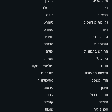
אקטואליה
נדל"ן
בידור
נוסטלגיה
בריאות
נופש
גליונות מודפסים
ספורט
דיור
ספורטריוויה
הדלקת נרות
ספרים
הורוסקופ
סרטים
החודש בתמונות
עולם
הידעת?
עסקים
חגים
פוליטיקה מקומית
חדשות מהעולם
פיננסים
חוק ומשפט
פסיכולוגיה
חינוך
פרסום
חרבות ברזל
צרכנות
טיולים
קהילה
טכנולוגיה
שונות