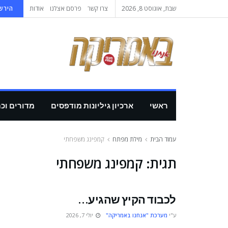
שבת, אוגוסט 8, 2026
צרו קשר
פרסם אצלנו
אודות
הירשמ
ראשי
ארכיון גיליונות מודפסים
מדורים וכ
עמוד הבית
מילת מפתח
קמפינג משפחתי
תגית:
קמפינג משפחתי
לכבוד הקיץ שהגיע…
ע"י
מערכת "אנחנו באמריקה"
יולי 7, 2026