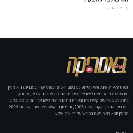
יולי 16, 2026
We Are In America (הידוע גם בשם "אנחנו באמריקה" בעברית) הוא מגזין
חודשי בחינם המותאם לישראלים יהודים החיים בארצות הברית, ומתמקד
בתרבות, באירועים קהילתיים ובאורח החיים היהודי הישראלי. התוכן כולו כתוב
בעברית. המגזין הוקם בשנת 2006, והגיליון הראשון ראה אור באוגוסט 2006.
המגזין יוצא לאור פעם בחודש על ידי אייל שמש.
קרא עוד