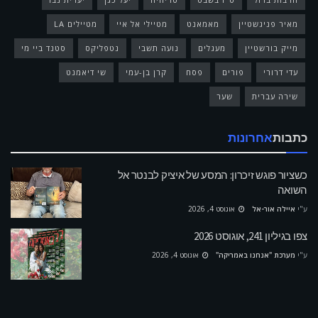
מאיר פניגשטיין
מאמאנט
מטיילי אל איי
מטיילים LA
מייק בורשטיין
מעגלים
נועה תשבי
נטפליקס
סטנד ביי מי
עדי דרורי
פורים
פסח
קרן בן-עמי
שי דיאמנט
שירה עברית
שער
כתבות
אחרונות
כשציור פוגש זיכרון: המסע של איציק לבנטר אל
השואה
ע"י
איילה אור-אל
אוגוסט 4, 2026
צפו בגיליון 241, אוגוסט 2026
ע"י
מערכת "אנחנו באמריקה"
אוגוסט 4, 2026