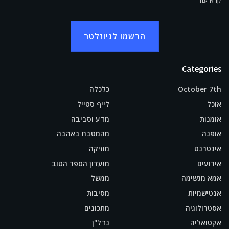
הרשמו לניוזלטר
Categories
October 7th
כלכלה
אוכל
לייף סטייל
אומנות
מדע וסביבה
אופנה
מהמטבח באהבה
אינטרנט
מוזיקה
אירועים
מועדון הספר הטוב
אמא מגשימה
ממשל
אנטישמיות
מסיבות
אסטרולוגיה
מתכונים
אקטואליה
נדל"ן