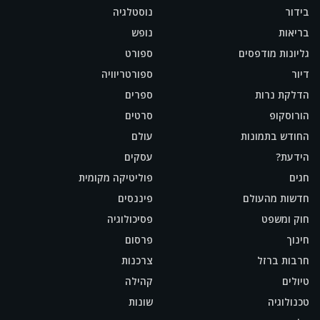
בידור
נוסטלגיה
בריאות
נופש
גליונות מודפסים
ספורט
דיור
ספורטריוויה
הדלקת נרות
ספרים
הורוסקופ
סרטים
החודש בתמונות
עולם
הידעת?
עסקים
חגים
פוליטיקה מקומית
חדשות מהעולם
פיננסים
חוק ומשפט
פסיכולוגיה
חינוך
פרסום
חרבות ברזל
צרכנות
טיולים
קהילה
טכנולוגיה
שונות