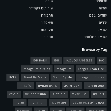
טלוויזיה
שירה
יהדות
שירותים לקהילה
יהודים עולם
תחבורה
ילדים
תיאטרון
ישראל
תערוכות
ישראל במלחמה
תרבות
Browse by Tag
IDB BANK
IDB
IAC LOS ANGELES
IAC
maagalim circles
maagalim
Larger Than Life
UCLA
Stand By Me la
Stand By Me
maagalimcircles
אמא מגשימה
אסטרולוגיה
גדולים מהחיים
גל מאירי
דורין עוז
דני ישראלי
הורוסקופ
החודש בתמונות
הידעת?
הקונסוליה בלוס אנג'לס
זיוה פלטנר
חג האהבה
חנוכה
חרבות ברזל
ט"ו בשבט
טריוויה
יעל כגן
יערית נבו