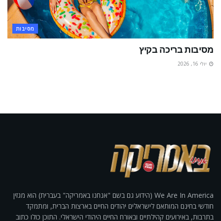
מסיבות
מסיבות בריכה בקיץ
יולי 16, 2026
We Are In America (הידוע גם בשם "אנחנו באמריקה" בעברית) הוא מגזין
חודשי בחינם המותאם לישראלים יהודים החיים בארצות הברית, ומתמקד
בתרבות, באירועים קהילתיים ובאורח החיים היהודי הישראלי. התוכן כולו כתוב