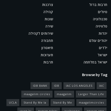
חרבות ברזל
צרכנות
טיולים
קהילה
טכנולוגיה
שונות
טלוויזיה
שירה
יהדות
שירותים לקהילה
יהודים עולם
תחבורה
ילדים
תיאטרון
ישראל
תערוכות
ישראל במלחמה
תרבות
Browse by Tag
IDB BANK
IDB
IAC LOS ANGELES
IAC
maagalim circles
maagalim
Larger Than Life
UCLA
Stand By Me la
Stand By Me
maagalimcircles
אמא מגשימה
אסטרולוגיה
גדולים מהחיים
גל מאירי