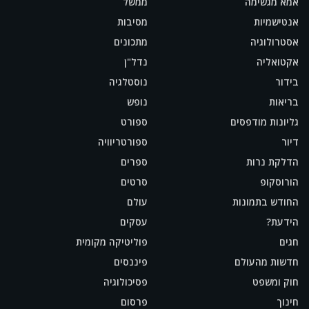
אמא מגשימה
ממשל
אנטישמיות
מסיבות
אסטרולוגיה
מתכונים
אקטואליה
נדל"ן
בידור
נוסטלגיה
בריאות
נופש
גליונות מודפסים
ספורט
דיור
ספורטריוויה
הדלקת נרות
ספרים
הורוסקופ
סרטים
החודש בתמונות
עולם
הידעת?
עסקים
חגים
פוליטיקה מקומית
חדשות מהעולם
פיננסים
חוק ומשפט
פסיכולוגיה
חינוך
פרסום