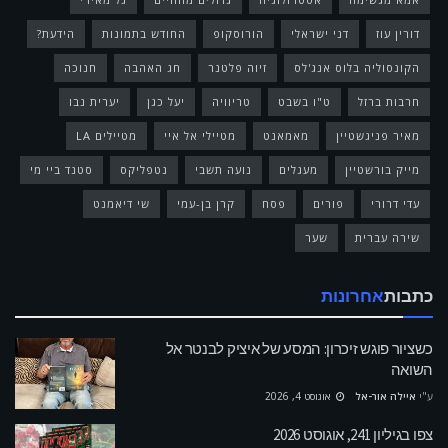
דורין עוז
דני ישראלי
הורוסקופ
החודש בתמונות
הידעת?
הקונסוליה בלוס אנג'לס
זיוה פלטנר
חג האהבה
חנוכה
חרבות ברזל
ט"ו בשבט
טריוויה
יעל כגן
יערית נבו
מאיר פניגשטיין
מאמאנט
מטיילי אל איי
מטיילים LA
מייק בורשטיין
מעגלים
נועה תשבי
נטפליקס
סטנד ביי מי
עדי דרורי
פורים
פסח
קרן בן-עמי
שי דיאמנט
שירה עברית
שער
כתבות
אחרונות
כשציור פוגש זיכרון: המסע של איציק לבנטר אל
השואה
ע"י
איילה אור-אל
אוגוסט 4, 2026
צפו בגיליון 241, אוגוסט 2026