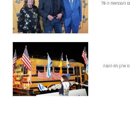
החודש בתמונות הקונסוליה הישראלית בלוס אנג'לס ציינה את יום העצמאות ה-78
ס ארגן מזו השנה