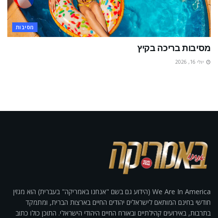
מסיבות
מסיבות בריכה בקיץ
יולי 16, 2026
We Are In America (הידוע גם בשם "אנחנו באמריקה" בעברית) הוא מגזין
חודשי בחינם המותאם לישראלים יהודים החיים בארצות הברית, ומתמקד
בתרבות, באירועים קהילתיים ובאורח החיים היהודי הישראלי. התוכן כולו כתוב