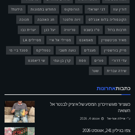
דורין עוז
דני ישראלי
הורוסקופ
החודש בתמונות
הידעת?
הקונסוליה בלוס אנג'לס
זיוה פלטנר
חג האהבה
חנוכה
חרבות ברזל
ט"ו בשבט
טריוויה
יעל כגן
יערית נבו
מאיר פניגשטיין
מאמאנט
מטיילי אל איי
מטיילים LA
מייק בורשטיין
מעגלים
נועה תשבי
נטפליקס
סטנד ביי מי
עדי דרורי
פורים
פסח
קרן בן-עמי
שי דיאמנט
שירה עברית
שער
כתבות
אחרונות
כשציור פוגש זיכרון: המסע של איציק לבנטר אל
השואה
ע"י
איילה אור-אל
אוגוסט 4, 2026
צפו בגיליון 241, אוגוסט 2026