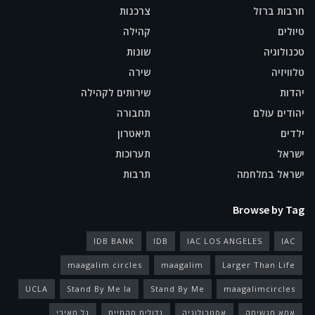
חרבות ברזל
צרכנות
טיולים
קהילה
טכנולוגיה
שונות
טלוויזיה
שירה
יהדות
שירותים לקהילה
יהודים עולם
תחבורה
ילדים
תיאטרון
ישראל
תערוכות
ישראל במלחמה
תרבות
Browse by Tag
IDB BANK
IDB
IAC LOS ANGELES
IAC
maagalim circles
maagalim
Larger Than Life
UCLA
Stand By Me la
Stand By Me
maagalimcircles
אמא מגשימה
אסטרולוגיה
גדולים מהחיים
גל מאירי