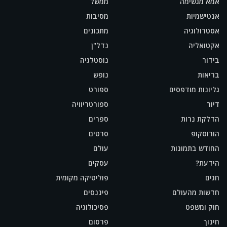
אמא מגשימה
ממשל
אנטישמיות
מסיבות
אסטרולוגיה
מתכונים
אקטואליה
נדל"ן
בידור
נוסטלגיה
בריאות
נופש
גליונות מודפסים
ספורט
דיור
ספורטריוויה
הדלקת נרות
ספרים
הורוסקופ
סרטים
החודש בתמונות
עולם
הידעת?
עסקים
חגים
פוליטיקה מקומית
חדשות מהעולם
פיננסים
חוק ומשפט
פסיכולוגיה
חינוך
פרסום