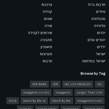
חרבות ברזל
צרכנות
טיולים
קהילה
טכנולוגיה
שונות
טלוויזיה
שירה
יהדות
שירותים לקהילה
יהודים עולם
תחבורה
ילדים
תיאטרון
ישראל
תערוכות
ישראל במלחמה
תרבות
Browse by Tag
IDB BANK
IDB
IAC LOS ANGELES
IAC
maagalim circles
maagalim
Larger Than Life
UCLA
Stand By Me la
Stand By Me
maagalimcircles
אמא מגשימה
אסטרולוגיה
גדולים מהחיים
גל מאירי