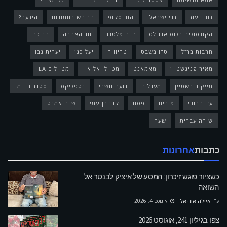
דורין עוז
דני ישראלי
הורוסקופ
החודש בתמונות
הידעת?
הקונסוליה בלוס אנג'לס
זיוה פלטנר
חג האהבה
חנוכה
חרבות ברזל
ט"ו בשבט
טריוויה
יעל כגן
יערית נבו
מאיר פניגשטיין
מאמאנט
מטיילי אל איי
מטיילים LA
מייק בורשטיין
מעגלים
נועה תשבי
נטפליקס
סטנד ביי מי
עדי דרורי
פורים
פסח
קרן בן-עמי
שי דיאמנט
שירה עברית
שער
כתבות
אחרונות
כשציור פוגש זיכרון: המסע של איציק לבנטר אל
השואה
ע"י
איילה אור-אל
אוגוסט 4, 2026
צפו בגיליון 241, אוגוסט 2026