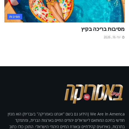
מסיבות
מסיבות בריכה בקיץ
יולי 16, 2026
We Are In America (הידוע גם בשם "אנחנו באמריקה" בעברית) הוא מגזין
חודשי בחינם המותאם לישראלים יהודים החיים בארצות הברית, ומתמקד
בתרבות, באירועים קהילתיים ובאורח החיים היהודי הישראלי. התוכן כולו כתוב