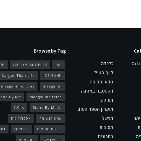
Browse by Tag
Cat
Octo
כלכלה
IDB
IAC LOS ANGELES
IAC
לייף סטייל
Larger Than Life
IDB BANK
מדע וסביבה
maagalim circles
maagalim
מהמטבח באהבה
tand By Me
maagalimcircles
מוזיקה
UCLA
Stand By Me la
מועדון הספר הטוב
ימה
ממשל
אמא מגשימה
אסטרולוגיה
ת
מסיבות
גדולים מהחיים
גל מאירי
דורי
יה
מתכונים
דני ישראלי
הורוסקופ