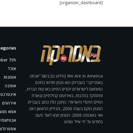
[organizer_dashboard]
egories
ber 7th
אוכל
We Are In America (הידוע גם בשם "אנחנו
אומנות
באמריקה" בעברית) הוא מגזין חודשי בחינם
אופנה
המותאם לישראלים יהודים החיים בארצות הברית,
אינטרנט
ומתמקד בתרבות, באירועים קהילתיים ובאורח
החיים היהודי הישראלי. התוכן כולו כתוב בעברית.
אירועים
המגזין הוקם בשנת 2006, והגיליון הראשון ראה
אמא מגש
אור באוגוסט 2006. המגזין יוצא לאור פעם
אנטישמיו
בחודש על ידי אייל שמש.
אסטרולוג