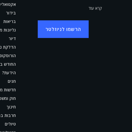
אקטואליה
קרא עוד
בידור
בריאות
הרשמו לניוזלטר
גליונות מ
דיור
הדלקת נר
הורוסקופ
החודש בת
הידעת?
חגים
חדשות מ
חוק ומשפ
חינוך
חרבות בר
טיולים