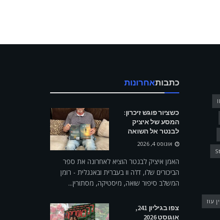
כתבות
אחרונות
כשציור פוגש זיכרון:
המסע של איציק
לבנטר אל השואה
אוגוסט 4, 2026
S
האמן איציק לבנטר הוציא לאחרונה את ספר
הביכורים שלו, דז'ה וו בעברית ובאנגלית - רומן
המשלב סיפור שואה, מיסטיקה, מסתורין...
ן עוז
צפו בגיליון 241,
אוגוסט 2026