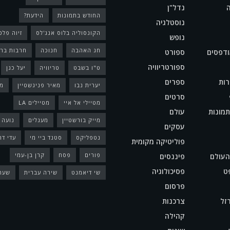
נדל"ן
החודש בתמונות
הידעת?
נוסטלגיה
הקונסוליה בלוס אנג'לס
זיוה פלט
נופש
חג האהבה
חנוכה
חרבות ברז
ודפסים
ספורט
ספורטריוויה
ט"ו בשבט
טריוויה
יעל כגן
ות
ספרים
יערית נבו
מאיר פניגשטיין
מ
סרטים
מטיילי אל איי
מטיילים LA
מונות
עולם
מייק בורשטיין
מעגלים
נועה 
עסקים
נטפליקס
סטנד ביי מי
עדי דר
פוליטיקה מקומית
פורים
פסח
קרן בן-עמי
העולם
פיננסים
ט
פסיכולוגיה
שי דיאמנט
שירה עברית
שער
פרסום
זל
צרכנות
קהילה