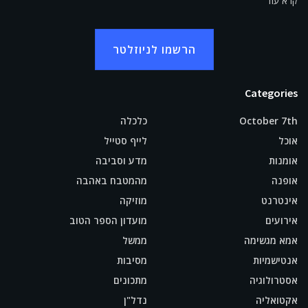
קרא עוד
הרשמו לניוזלטר
Categories
October 7th
כלכלה
אוכל
לייף סטייל
אומנות
מדע וסביבה
אופנה
מהמטבח באהבה
אינטרנט
מוזיקה
אירועים
מועדון הספר הטוב
אמא מגשימה
ממשל
אנטישמיות
מסיבות
אסטרולוגיה
מתכונים
אקטואליה
נדל"ן