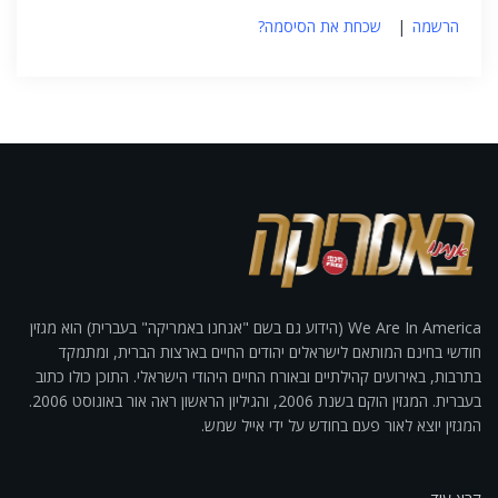
הרשמה
|
שכחת את הסיסמה?
We Are In America (הידוע גם בשם "אנחנו באמריקה" בעברית) הוא מגזין
חודשי בחינם המותאם לישראלים יהודים החיים בארצות הברית, ומתמקד
בתרבות, באירועים קהילתיים ובאורח החיים היהודי הישראלי. התוכן כולו כתוב
בעברית. המגזין הוקם בשנת 2006, והגיליון הראשון ראה אור באוגוסט 2006.
המגזין יוצא לאור פעם בחודש על ידי אייל שמש.