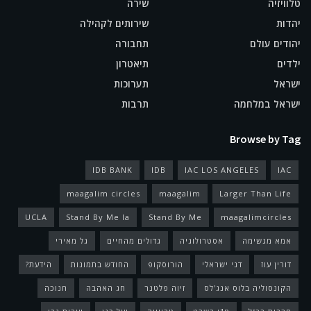
טלוויזיה
שירה
יהדות
שירותים לקהילה
יהודים עולם
תחבורה
ילדים
תיאטרון
ישראל
תערוכות
ישראל במלחמה
תרבות
Browse by Tag
IDB BANK
IDB
IAC LOS ANGELES
IAC
maagalim circles
maagalim
Larger Than Life
UCLA
Stand By Me la
Stand By Me
maagalimcircles
אמא מגשימה
אסטרולוגיה
גדולים מהחיים
גל מאירי
דורין עוז
דני ישראלי
הורוסקופ
החודש בתמונות
הידעת?
הקונסוליה בלוס אנג'לס
זיוה פלטנר
חג האהבה
חנוכה