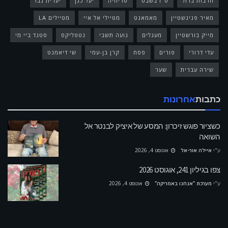
חרבות ברזל
ט"ו בשבט
טריוויה
יעל כגן
יערית נבו
מאיר פניגשטיין
מאמאנט
מטיילי אל איי
מטיילים LA
מייק בורשטיין
מעגלים
נועה תשבי
נטפליקס
סטנד ביי מי
עדי דרורי
פורים
פסח
קרן בן-עמי
שי דיאמנט
שירה עברית
שער
כתבות
אחרונות
כשציור פוגש זיכרון: המסע של איציק לבנטר אל
השואה
ע"י
איילה אור-אל
אוגוסט 4, 2026
צפו בגיליון 241, אוגוסט 2026
ע"י
מערכת "אנחנו באמריקה"
אוגוסט 4, 2026