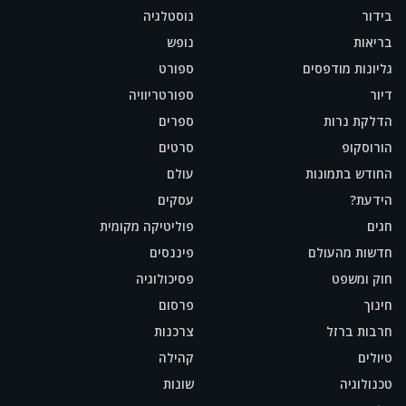
בידור
נוסטלגיה
בריאות
נופש
גליונות מודפסים
ספורט
דיור
ספורטריוויה
הדלקת נרות
ספרים
הורוסקופ
סרטים
החודש בתמונות
עולם
הידעת?
עסקים
חגים
פוליטיקה מקומית
חדשות מהעולם
פיננסים
חוק ומשפט
פסיכולוגיה
חינוך
פרסום
חרבות ברזל
צרכנות
טיולים
קהילה
טכנולוגיה
שונות