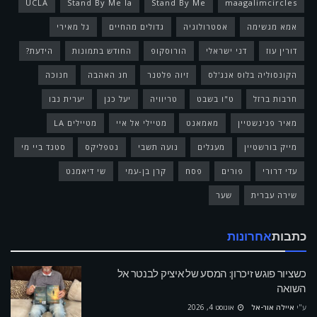
UCLA
Stand By Me la
Stand By Me
maagalimcircles
אמא מגשימה
אסטרולוגיה
גדולים מהחיים
גל מאירי
דורין עוז
דני ישראלי
הורוסקופ
החודש בתמונות
הידעת?
הקונסוליה בלוס אנג'לס
זיוה פלטנר
חג האהבה
חנוכה
חרבות ברזל
ט"ו בשבט
טריוויה
יעל כגן
יערית נבו
מאיר פניגשטיין
מאמאנט
מטיילי אל איי
מטיילים LA
מייק בורשטיין
מעגלים
נועה תשבי
נטפליקס
סטנד ביי מי
עדי דרורי
פורים
פסח
קרן בן-עמי
שי דיאמנט
שירה עברית
שער
כתבות
אחרונות
כשציור פוגש זיכרון: המסע של איציק לבנטר אל
השואה
ע"י
איילה אור-אל
אוגוסט 4, 2026