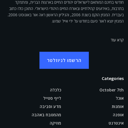
חודשי בחינם המותאם לישראלים יהודים החיים בארצות הברית, ומתמקד
בתרבות, באירועים קהילתיים ובאורח החיים היהודי הישראלי. התוכן כולו כתוב
בעברית. המגזין הוקם בשנת 2006, והגיליון הראשון ראה אור באוגוסט 2006.
המגזין יוצא לאור פעם בחודש על ידי אייל שמש.
קרא עוד
הרשמו לניוזלטר
Categories
October 7th
כלכלה
אוכל
לייף סטייל
אומנות
מדע וסביבה
אופנה
מהמטבח באהבה
אינטרנט
מוזיקה