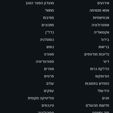
אירועים
מועדון הספר הטוב
אמא מגשימה
ממשל
אנטישמיות
מסיבות
אסטרולוגיה
מתכונים
אקטואליה
נדל"ן
בידור
נוסטלגיה
בריאות
נופש
גליונות מודפסים
ספורט
דיור
ספורטריוויה
הדלקת נרות
ספרים
הורוסקופ
סרטים
החודש בתמונות
עולם
הידעת?
עסקים
חגים
פוליטיקה מקומית
חדשות מהעולם
פיננסים
חוק ומשפט
פסיכולוגיה