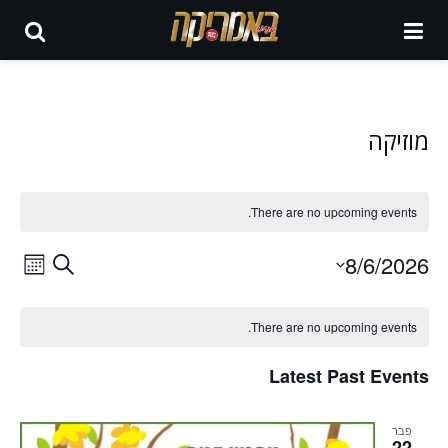
מוזיקה
There are no upcoming events.
Events
vent
8/6/2026
Search
Month
iews
Select
Search
Calendar
date.
tion
There are no upcoming events.
and
of
Views
Latest Past Events
Events
igation
פבר
22