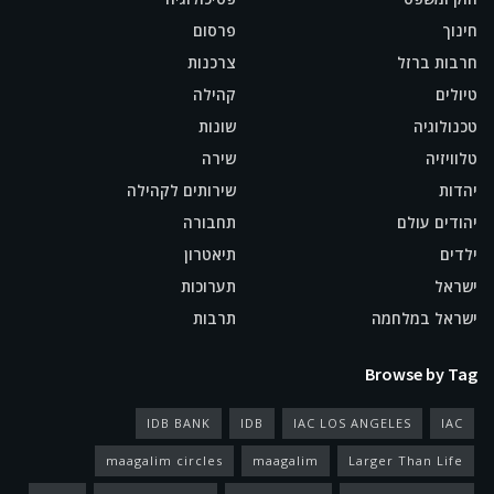
חינוך
פרסום
חרבות ברזל
צרכנות
טיולים
קהילה
טכנולוגיה
שונות
טלוויזיה
שירה
יהדות
שירותים לקהילה
יהודים עולם
תחבורה
ילדים
תיאטרון
ישראל
תערוכות
ישראל במלחמה
תרבות
Browse by Tag
IDB BANK
IDB
IAC LOS ANGELES
IAC
maagalim circles
maagalim
Larger Than Life