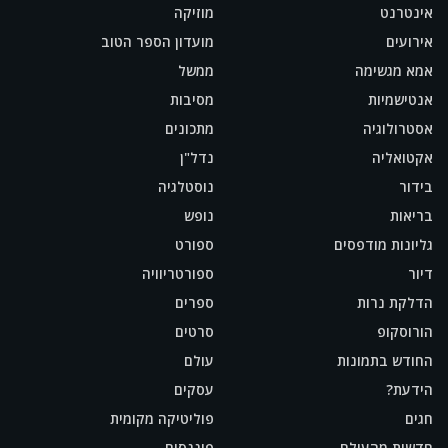
אינטרנט
מוזיקה
אירועים
מועדון הספר הטוב
אמא מגשימה
ממשל
אנטישמיות
מסיבות
אסטרולוגיה
מתכונים
אקטואליה
נדל"ן
בידור
נוסטלגיה
בריאות
נופש
גליונות מודפסים
ספורט
דיור
ספורטריוויה
הדלקת נרות
ספרים
הורוסקופ
סרטים
החודש בתמונות
עולם
הידעת?
עסקים
חגים
פוליטיקה מקומית
חדשות מהעולם
פיננסים