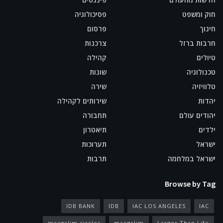
חוק ומשפט
פסיכולוגיה
חינוך
פרסום
חרבות ברזל
צרכנות
טיולים
קהילה
טכנולוגיה
שונות
טלוויזיה
שירה
יהדות
שירותים לקהילה
יהודים עולם
תחבורה
ילדים
תיאטרון
ישראל
תערוכות
ישראל במלחמה
תרבות
Browse by Tag
IDB BANK
IDB
IAC LOS ANGELES
IAC
maagalim circles
maagalim
Larger Than Life