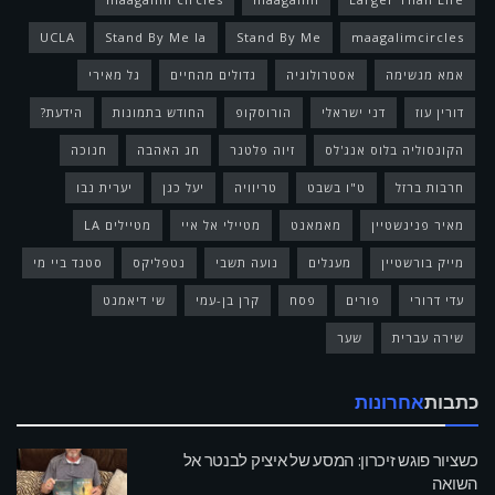
UCLA
Stand By Me la
Stand By Me
maagalimcircles
אמא מגשימה
אסטרולוגיה
גדולים מהחיים
גל מאירי
דורין עוז
דני ישראלי
הורוסקופ
החודש בתמונות
הידעת?
הקונסוליה בלוס אנג'לס
זיוה פלטנר
חג האהבה
חנוכה
חרבות ברזל
ט"ו בשבט
טריוויה
יעל כגן
יערית נבו
מאיר פניגשטיין
מאמאנט
מטיילי אל איי
מטיילים LA
מייק בורשטיין
מעגלים
נועה תשבי
נטפליקס
סטנד ביי מי
עדי דרורי
פורים
פסח
קרן בן-עמי
שי דיאמנט
שירה עברית
שער
כתבות
אחרונות
כשציור פוגש זיכרון: המסע של איציק לבנטר אל
השואה