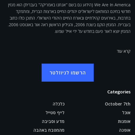
We Are In America (הידוע גם בשם "אנחנו באמריקה" בעברית) הוא מגזין
חודשי בחינם המותאם לישראלים יהודים החיים בארצות הברית, ומתמקד
בתרבות, באירועים קהילתיים ובאורח החיים היהודי הישראלי. התוכן כולו כתוב
בעברית. המגזין הוקם בשנת 2006, והגיליון הראשון ראה אור באוגוסט 2006.
המגזין יוצא לאור פעם בחודש על ידי אייל שמש.
קרא עוד
הרשמו לניוזלטר
Categories
October 7th
כלכלה
אוכל
לייף סטייל
אומנות
מדע וסביבה
אופנה
מהמטבח באהבה