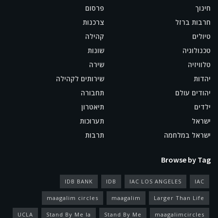
חינוך
פרסום
חרבות ברזל
צרכנות
טיולים
קהילה
טכנולוגיה
שונות
טלוויזיה
שירה
יהדות
שירותים לקהילה
יהודים עולם
תחבורה
ילדים
תיאטרון
ישראל
תערוכות
ישראל במלחמה
תרבות
Browse by Tag
IDB BANK
IDB
IAC LOS ANGELES
IAC
maagalim circles
maagalim
Larger Than Life
UCLA
Stand By Me la
Stand By Me
maagalimcircles