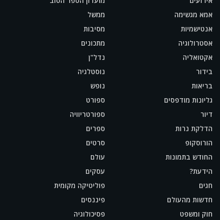
אירועים
מועדון הספר הטוב
אמא מגשימה
ממשל
אנטישמיות
מסיבות
אסטרולוגיה
מתכונים
אקטואליה
נדל"ן
בידור
נוסטלגיה
בריאות
נופש
גליונות מודפסים
ספורט
דיור
ספורטריוויה
הדלקת נרות
ספרים
הורוסקופ
סרטים
החודש בתמונות
עולם
הידעת?
עסקים
חגים
פוליטיקה מקומית
חדשות מהעולם
פיננסים
חוק ומשפט
פסיכולוגיה