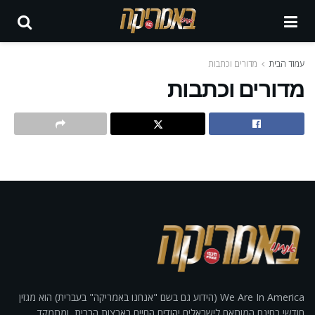
עמוד הבית
מדורים וכתבות
מדורים וכתבות
We Are In America (הידוע גם בשם "אנחנו באמריקה" בעברית) הוא מגזין
חודשי בחינם המותאם לישראלים יהודים החיים בארצות הברית, ומתמקד