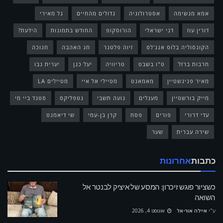
אמא מגשימה
אסטרולוגיה
גדולים מהחיים
גל מאירי
דורין עוז
דני ישראלי
הורוסקופ
החודש בתמונות
הידעת?
הקונסוליה בלוס אנג'לס
זיוה פלטנר
חג האהבה
חנוכה
חרבות ברזל
ט"ו בשבט
טריוויה
יעל כגן
יערית נבו
מאיר פניגשטיין
מאמאנט
מטיילי אל איי
מטיילים LA
מייק בורשטיין
מעגלים
נועה תשבי
נטפליקס
סטנד ביי מי
עדי דרורי
פורים
פסח
קרן בן-עמי
שי דיאמנט
שירה עברית
שער
כתבות
אחרונות
כשציור פוגש זיכרון: המסע של איציק לבנטר אל
השואה
ע"י
איילה אור-אל
אוגוסט 4, 2026